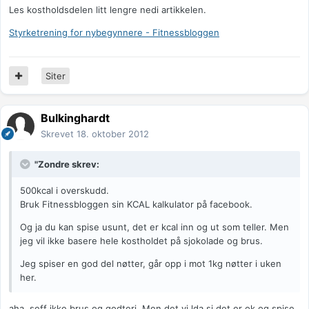
Les kostholdsdelen litt lengre nedi artikkelen.
Styrketrening for nybegynnere - Fitnessbloggen
Siter
Bulkinghardt
Skrevet
18. oktober 2012
"Zondre skrev:
500kcal i overskudd.
Bruk Fitnessbloggen sin KCAL kalkulator på facebook.
Og ja du kan spise usunt, det er kcal inn og ut som teller. Men
jeg vil ikke basere hele kostholdet på sjokolade og brus.
Jeg spiser en god del nøtter, går opp i mot 1kg nøtter i uken
her.
aha, seff ikke brus og godteri. Men det vi lda si det er ok og spise