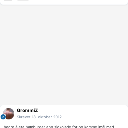
GrommiZ
Skrevet
18. oktober 2012
bedre å ete hamburger enn sjokolade for og komme imål med