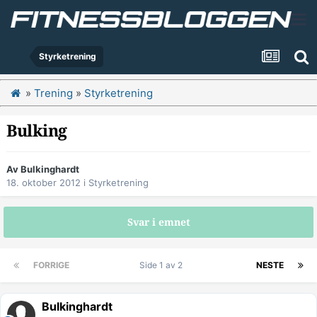
Styrketrening
»
Trening
»
Styrketrening
Bulking
Av
Bulkinghardt
18. oktober 2012
i
Styrketrening
Svar i emnet
FORRIGE
Side 1 av 2
NESTE
Bulkinghardt