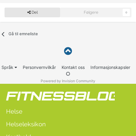
Del
Følgere
0
Gå til emneliste
Språk
Personvernvilkår
Kontakt oss
Informasjonskapsler
Powered by Invision Community
Helse
Helseleksikon