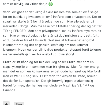
som er ulovlig; da virker det jo
Vedr. lovlighet er det viktig å skille mellom hva som er lov å selge
for en butikk, og hva som er lov å innføre som privatperson. Det er
svært vanskelig å få lov til å selge noe som ikke allerede er på
markedet i Norge. Man må søke om tillatelser her og der og det tar
TID og PENGER. Men som privatperson kan du innføre mye rart, alt
som ikke er reseptbelagt eller står på dopinglisten stort sett (gitt
at du bestiller fra et EU-land). Skal sies at tollvesenet er grovt
inkompetente og det er ganske lemfeldig om noe kommer
igjennom. Noen ganger blir lovlige produkter stoppet fordi tollerne
mener emballasjen ser for anabol ut...true story!
Craze er litt både og for min del. Jeg anser Craze mer som en
slags lykkepille enn som noe man blir giret av. Man får mer energi,
men det er som en konsekvens av det gode humøret og ikke fordi
man er WIRED i seg selv. Er litt redd for krasjen til Craze, bruker
det derfor kun sporadisk. Det gir forøvrig ingen styrkemessig
fordel for meg, der har jeg mer glede av Maximize V2, 1MR og
liknende.
Siter