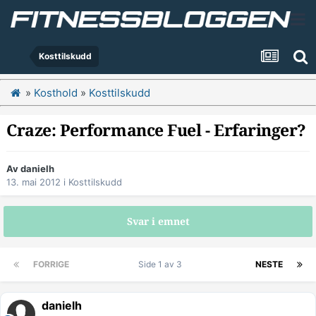
Kosttilskudd
»
Kosthold
»
Kosttilskudd
Craze: Performance Fuel - Erfaringer?
Av
danielh
13. mai 2012
i
Kosttilskudd
Svar i emnet
FORRIGE
Side 1 av 3
NESTE
danielh