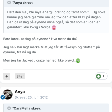
"Anya skrev:
Hatt den sjøl, ble mye energi, prating og tørst som f... Og sove
kunne jeg bare glemme om jeg tok den etter kl 12 på dagen. .
Den ga utslag på øynene mine også, så det som er i den er
garantert ikke lovlig i Norge
Bare lurer.. utslag på øynene? Hva menr du da?
Jeg selv har lagt merke til at jeg får litt tåkesyn og "dotter" på
øynene, fra nå og da...
Men jeg tar Jacked , craze har jeg ikke prøvd..
1
Siter
Anya
Skrevet
25. juni 2012
"CaraMella skrev: