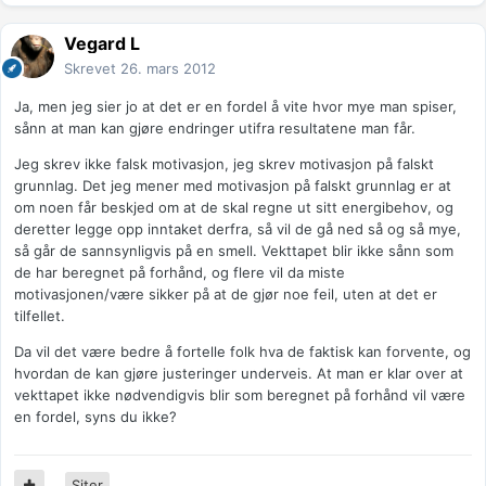
Vegard L
Skrevet
26. mars 2012
Ja, men jeg sier jo at det er en fordel å vite hvor mye man spiser,
sånn at man kan gjøre endringer utifra resultatene man får.
Jeg skrev ikke falsk motivasjon, jeg skrev motivasjon på falskt
grunnlag. Det jeg mener med motivasjon på falskt grunnlag er at
om noen får beskjed om at de skal regne ut sitt energibehov, og
deretter legge opp inntaket derfra, så vil de gå ned så og så mye,
så går de sannsynligvis på en smell. Vekttapet blir ikke sånn som
de har beregnet på forhånd, og flere vil da miste
motivasjonen/være sikker på at de gjør noe feil, uten at det er
tilfellet.
Da vil det være bedre å fortelle folk hva de faktisk kan forvente, og
hvordan de kan gjøre justeringer underveis. At man er klar over at
vekttapet ikke nødvendigvis blir som beregnet på forhånd vil være
en fordel, syns du ikke?
Siter