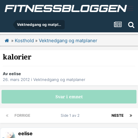
Vektnedgang og matplaner
»
Kosthold
»
Vektnedgang og matplaner
kalorier
Av
eelise
26. mars 2012
i
Vektnedgang og matplaner
Svar i emnet
FORRIGE
Side 1 av 2
NESTE
eelise