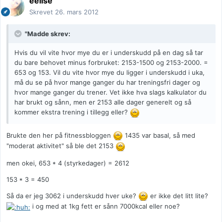
eelise
Skrevet
26. mars 2012
"Madde skrev:
Hvis du vil vite hvor mye du er i underskudd på en dag så tar
du bare behovet minus forbruket: 2153-1500 og 2153-2000. =
653 og 153. Vil du vite hvor mye du ligger i underskudd i uka,
må du se på hvor mange ganger du har treningsfri dager og
hvor mange ganger du trener. Vet ikke hva slags kalkulator du
har brukt og sånn, men er 2153 alle dager generelt og så
kommer ekstra trening i tillegg eller?
Brukte den her på fitnessbloggen
1435 var basal, så med
"moderat aktivitet" så ble det 2153
men okei, 653 * 4 (styrkedager) = 2612
153 * 3 = 450
Så da er jeg 3062 i underskudd hver uke?
er ikke det litt lite?
i og med at 1kg fett er sånn 7000kcal eller noe?