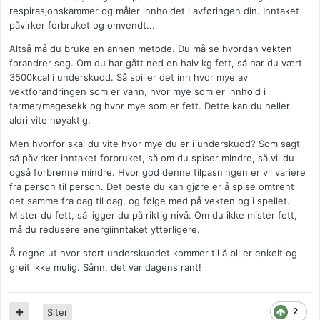
respirasjonskammer og måler innholdet i avføringen din. Inntaket
påvirker forbruket og omvendt...
Altså må du bruke en annen metode. Du må se hvordan vekten
forandrer seg. Om du har gått ned en halv kg fett, så har du vært
3500kcal i underskudd. Så spiller det inn hvor mye av
vektforandringen som er vann, hvor mye som er innhold i
tarmer/magesekk og hvor mye som er fett. Dette kan du heller
aldri vite nøyaktig.
Men hvorfor skal du vite hvor mye du er i underskudd? Som sagt
så påvirker inntaket forbruket, så om du spiser mindre, så vil du
også forbrenne mindre. Hvor god denne tilpasningen er vil variere
fra person til person. Det beste du kan gjøre er å spise omtrent
det samme fra dag til dag, og følge med på vekten og i speilet.
Mister du fett, så ligger du på riktig nivå. Om du ikke mister fett,
må du redusere energiinntaket ytterligere.
Å regne ut hvor stort underskuddet kommer til å bli er enkelt og
greit ikke mulig. Sånn, det var dagens rant!
2
Siter