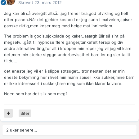
Skrevet
23. mars 2012
Jeg kan bli så overgitt altså...jeg trener bra,god utvikling og helt
etter planen.Når det gjelder koshold er jeg sunn i matveien,spiser
ganske riktig,men koser meg med helge mat innimellom.
The problem is godis,sjokolade og kaker..aaargh!Blir så sint på
megselv...gått til hypnose flere ganger,tankefelt terapi og div
andre altenative ting,for alt i kroppen min roper jeg vil jeg vil klare
det,men min sterke stygge underbevissthet bare ler og sier ta ltt
til du...
det eneste jeg vil er å slippe søtsuget...tror nesten det er min
eneste bekymring her i livet.min mann spiser ikke sukker,mine barn
er ikke interessert i sukker,bare meg som ikke klarer la være.
Noen som har det slik som meg?
Siter
2 uker senere...