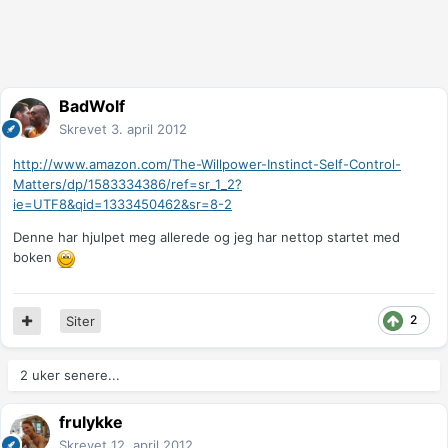
BadWolf
Skrevet
3. april 2012
http://www.amazon.com/The-Willpower-Instinct-Self-Control-
Matters/dp/1583334386/ref=sr_1_2?
ie=UTF8&qid=1333450462&sr=8-2
Denne har hjulpet meg allerede og jeg har nettop startet med
boken
2
Siter
2 uker senere...
frulykke
Skrevet
12. april 2012