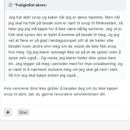
"FuliginEst skrev:
Jeg har aldri snop og kaker når jeg er alene hjemme. Men når
jeg skal ha folk på besøk som er vant til snop til filmkvelden, så
føler jeg jeg må kjøpe for å ikke være dårlig vertinne. Jeg vil jo
folk skal synes det er kjekt å komme på besøk til meg, og jeg
vet at flere er så glad i lørdagssnopet sitt at de heller ville
besøkt noen andre enn meg om de visste de ikke fikk snop
hos meg. Og jeg klarer selvsagt ikke se på at de spiser uten å
spise selv også... Og neida, jeg klarer heller ikke spise bare
én. Jeg legger på meg i perioder med for mye sosialisering, og
er nødt til å nærmest isoloere meg om jeg skal gå ned i vekt.
Så tror jeg skal kjøpe boken jeg også...
Hvis vennene dine ikke gidder å besøke deg om du ikke kjøper
snop til dem, bør du gjerne revurdere vennekretsen din
Siter