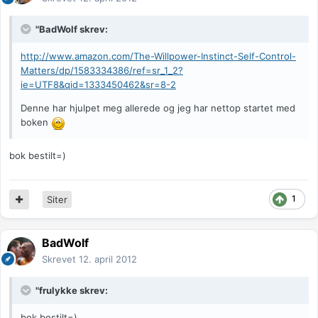
"BadWolf skrev:
http://www.amazon.com/The-Willpower-Instinct-Self-Control-
Matters/dp/1583334386/ref=sr_1_2?
ie=UTF8&qid=1333450462&sr=8-2
Denne har hjulpet meg allerede og jeg har nettop startet med
boken
bok bestilt=)
1
Siter
BadWolf
Skrevet
12. april 2012
"frulykke skrev:
bok bestilt=)