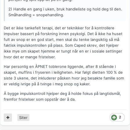
2) Handle en gang i uken, bruk handleliste og hold deg til den.
Småhandling = snopehandling.
Det er ikke tankefelt terapi, det er teknikker for å kontrollere
impulser bassert på forskning innen psykolgi. Det å ikke ha huset
fult av snop er en god start, men skal du tenke langsiktig så må
faktisk impulskontrollen på plass. Som Caped skrev, det hjelper
ikke mye om skapet hjemme er tungt når en er i sosiale settinger
hvor det er mange fristelser.
Har personlig en ÅPNET toblerone liggende, after 8 stående i
skapet, muffins i fryseren i leiligheten. Har følgt dietten 100 % de
siste 3 ukene, det inkluderer påsken hvor jeg besøkte familie som
er veldig ivrige på å tvinge i meg snop og kaker.
Å bygge impulskontroll hjelper deg å holde fokus på langtidsmål,
fremfor fristelser som oppstår der å da.
2
Siter