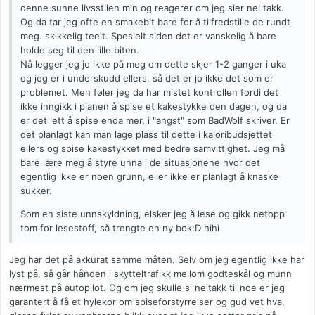
denne sunne livsstilen min og reagerer om jeg sier nei takk.
Og da tar jeg ofte en smakebit bare for å tilfredstille de rundt
meg. skikkelig teeit. Spesielt siden det er vanskelig å bare
holde seg til den lille biten.
Nå legger jeg jo ikke på meg om dette skjer 1-2 ganger i uka
og jeg er i underskudd ellers, så det er jo ikke det som er
problemet. Men føler jeg da har mistet kontrollen fordi det
ikke inngikk i planen å spise et kakestykke den dagen, og da
er det lett å spise enda mer, i "angst" som BadWolf skriver. Er
det planlagt kan man lage plass til dette i kaloribudsjettet
ellers og spise kakestykket med bedre samvittighet. Jeg må
bare lære meg å styre unna i de situasjonene hvor det
egentlig ikke er noen grunn, eller ikke er planlagt å knaske
sukker.
Som en siste unnskyldning, elsker jeg å lese og gikk netopp
tom for lesestoff, så trengte en ny bok:D hihi
Jeg har det på akkurat samme måten. Selv om jeg egentlig ikke har
lyst på, så går hånden i skytteltrafikk mellom godteskål og munn
nærmest på autopilot. Og om jeg skulle si neitakk til noe er jeg
garantert å få et hylekor om spiseforstyrrelser og gud vet hva,