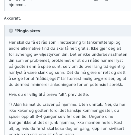
hjemme..
Akkuratt.
"Pinglo skrev:
Her skal du få et råd som i motsetning til tankefeltterapi og
andre alternative tind du skal få helt gratis: Ikke gjør deg alt
for avhengig av viljestyrken din. Det er ikke underbevisstheten
din som er problemet, problemet er at du i nåtid har mer lyst
på godteri enn å spise sunt, selv om du over lang tid egentlig
har lyst å være slank og sunn. Det du må gjøre er rett og slett
å sørge for at "nåtidsjeget" tar færrest mulig avgjørelser, og at
du dermed minimerer anledningene for en potensiell sprekk.
Hvis du er villig til å prøve "alt", prøv dette:
1) Aldri ha mat du craver på hjemme. Uten unntak. Nei, du har
ikke kaker og godteri fordi det kanskje kommer gjester, du
spiser opp alt 3-4 ganger selv før den tid. Ungene dine
trenger ikke at det er junk hjemme, ikke mannen heller. Kast
alt, og hvis du først skal kose deg en gang, kjøp i en sivilisert
porsjon og spis opp alt på en gang.