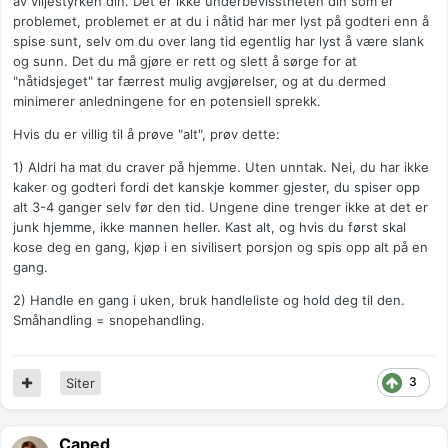
av viljestyrken din. Det er ikke underbevisstheten din som er
problemet, problemet er at du i nåtid har mer lyst på godteri enn å
spise sunt, selv om du over lang tid egentlig har lyst å være slank
og sunn. Det du må gjøre er rett og slett å sørge for at
"nåtidsjeget" tar færrest mulig avgjørelser, og at du dermed
minimerer anledningene for en potensiell sprekk.
Hvis du er villig til å prøve "alt", prøv dette:
1) Aldri ha mat du craver på hjemme. Uten unntak. Nei, du har ikke
kaker og godteri fordi det kanskje kommer gjester, du spiser opp
alt 3-4 ganger selv før den tid. Ungene dine trenger ikke at det er
junk hjemme, ikke mannen heller. Kast alt, og hvis du først skal
kose deg en gang, kjøp i en sivilisert porsjon og spis opp alt på en
gang.
2) Handle en gang i uken, bruk handleliste og hold deg til den.
Småhandling = snopehandling.
3
Siter
Caped