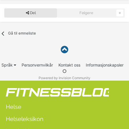
Del
Følgere
0
Gå til emneliste
Språk
Personvernvilkår
Kontakt oss
Informasjonskapsler
Powered by Invision Community
Helse
Helseleksikon