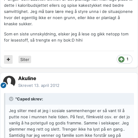
dette i kaloribudsjettet ellers og spise kakestykket med bedre
samvittighet. Jeg må bare lære meg å styre unna i de situasjonene
hvor det egentlig ikke er noen grunn, eller ikke er planlagt å
knaske sukker.
Som en siste unnskyldning, elsker jeg å lese og gikk netopp tom
for lesestoff, så trengte en ny bok:D hihi
1
Siter
Akuline
Skrevet
13. april 2012
"Caped skrev:
Jeg sliter med at jeg i sosiale sammenhenger er så vant til å
putte noe i munnen hele tiden. På fest, filmkveld osv. er det jo
vanlig å ha potetgull og godis framme. Samme i selskaper. Jeg
glemmer meg rett og slett. Trenger ikke ha lyst på en gang..
Samtidig har jeg venner og familie som ikke forstår seg på