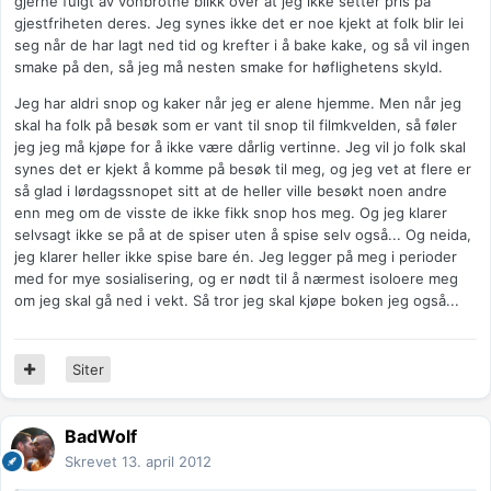
gjerne fulgt av vonbrotne blikk over at jeg ikke setter pris på
gjestfriheten deres. Jeg synes ikke det er noe kjekt at folk blir lei
seg når de har lagt ned tid og krefter i å bake kake, og så vil ingen
smake på den, så jeg må nesten smake for høflighetens skyld.
Jeg har aldri snop og kaker når jeg er alene hjemme. Men når jeg
skal ha folk på besøk som er vant til snop til filmkvelden, så føler
jeg jeg må kjøpe for å ikke være dårlig vertinne. Jeg vil jo folk skal
synes det er kjekt å komme på besøk til meg, og jeg vet at flere er
så glad i lørdagssnopet sitt at de heller ville besøkt noen andre
enn meg om de visste de ikke fikk snop hos meg. Og jeg klarer
selvsagt ikke se på at de spiser uten å spise selv også... Og neida,
jeg klarer heller ikke spise bare én. Jeg legger på meg i perioder
med for mye sosialisering, og er nødt til å nærmest isoloere meg
om jeg skal gå ned i vekt. Så tror jeg skal kjøpe boken jeg også...
Siter
BadWolf
Skrevet
13. april 2012