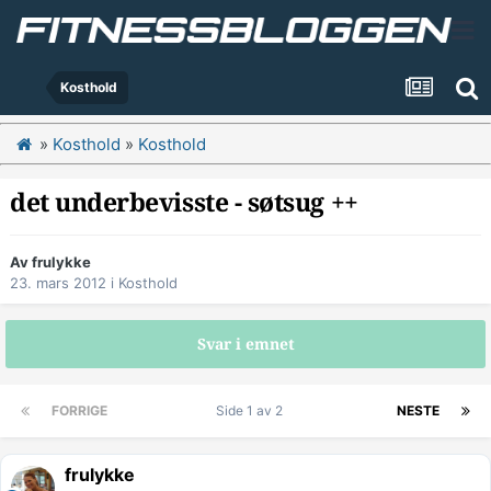
Kosthold
»
Kosthold
»
Kosthold
det underbevisste - søtsug ++
Av
frulykke
23. mars 2012
i
Kosthold
Svar i emnet
FORRIGE
Side 1 av 2
NESTE
frulykke