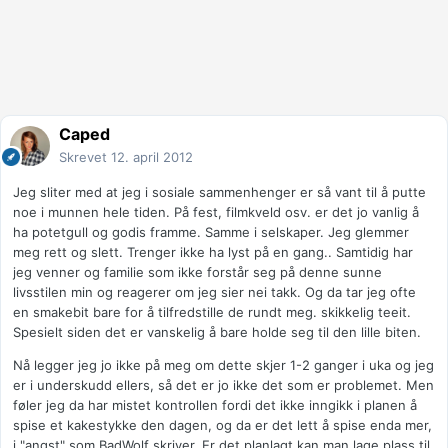
Caped
Skrevet
12. april 2012
Jeg sliter med at jeg i sosiale sammenhenger er så vant til å putte
noe i munnen hele tiden. På fest, filmkveld osv. er det jo vanlig å
ha potetgull og godis framme. Samme i selskaper. Jeg glemmer
meg rett og slett. Trenger ikke ha lyst på en gang.. Samtidig har
jeg venner og familie som ikke forstår seg på denne sunne
livsstilen min og reagerer om jeg sier nei takk. Og da tar jeg ofte
en smakebit bare for å tilfredstille de rundt meg. skikkelig teeit.
Spesielt siden det er vanskelig å bare holde seg til den lille biten.
Nå legger jeg jo ikke på meg om dette skjer 1-2 ganger i uka og jeg
er i underskudd ellers, så det er jo ikke det som er problemet. Men
føler jeg da har mistet kontrollen fordi det ikke inngikk i planen å
spise et kakestykke den dagen, og da er det lett å spise enda mer,
i "angst" som BadWolf skriver. Er det planlagt kan man lage plass til