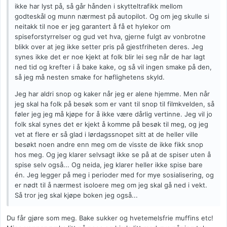
ikke har lyst på, så går hånden i skytteltrafikk mellom
godteskål og munn nærmest på autopilot. Og om jeg skulle si
neitakk til noe er jeg garantert å få et hylekor om
spiseforstyrrelser og gud vet hva, gjerne fulgt av vonbrotne
blikk over at jeg ikke setter pris på gjestfriheten deres. Jeg
synes ikke det er noe kjekt at folk blir lei seg når de har lagt
ned tid og krefter i å bake kake, og så vil ingen smake på den,
så jeg må nesten smake for høflighetens skyld.
Jeg har aldri snop og kaker når jeg er alene hjemme. Men når
jeg skal ha folk på besøk som er vant til snop til filmkvelden, så
føler jeg jeg må kjøpe for å ikke være dårlig vertinne. Jeg vil jo
folk skal synes det er kjekt å komme på besøk til meg, og jeg
vet at flere er så glad i lørdagssnopet sitt at de heller ville
besøkt noen andre enn meg om de visste de ikke fikk snop
hos meg. Og jeg klarer selvsagt ikke se på at de spiser uten å
spise selv også... Og neida, jeg klarer heller ikke spise bare
én. Jeg legger på meg i perioder med for mye sosialisering, og
er nødt til å nærmest isoloere meg om jeg skal gå ned i vekt.
Så tror jeg skal kjøpe boken jeg også...
Du får gjøre som meg. Bake sukker og hvetemelsfrie muffins etc!