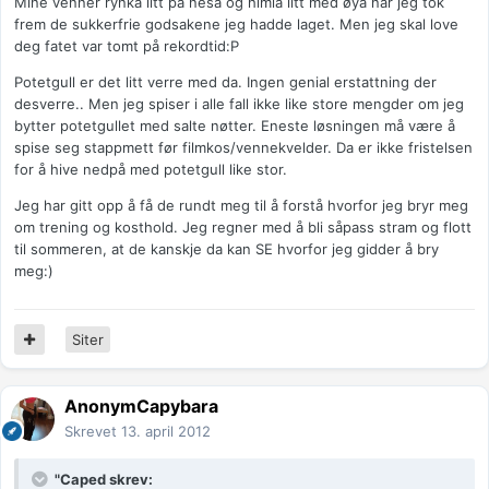
Mine venner rynka litt på nesa og himla litt med øya når jeg tok
frem de sukkerfrie godsakene jeg hadde laget. Men jeg skal love
deg fatet var tomt på rekordtid:P
Potetgull er det litt verre med da. Ingen genial erstattning der
desverre.. Men jeg spiser i alle fall ikke like store mengder om jeg
bytter potetgullet med salte nøtter. Eneste løsningen må være å
spise seg stappmett før filmkos/vennekvelder. Da er ikke fristelsen
for å hive nedpå med potetgull like stor.
Jeg har gitt opp å få de rundt meg til å forstå hvorfor jeg bryr meg
om trening og kosthold. Jeg regner med å bli såpass stram og flott
til sommeren, at de kanskje da kan SE hvorfor jeg gidder å bry
meg:)
Siter
AnonymCapybara
Skrevet
13. april 2012
"Caped skrev: