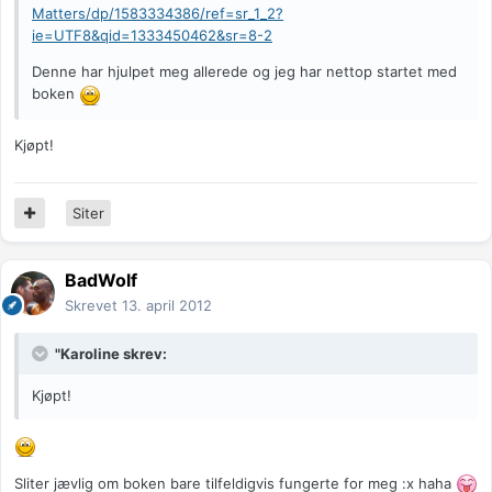
Matters/dp/1583334386/ref=sr_1_2?
ie=UTF8&qid=1333450462&sr=8-2
Denne har hjulpet meg allerede og jeg har nettop startet med
boken
Kjøpt!
Siter
BadWolf
Skrevet
13. april 2012
"Karoline skrev:
Kjøpt!
Sliter jævlig om boken bare tilfeldigvis fungerte for meg :x haha