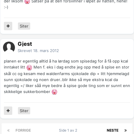
der liksom
Satser på at den forsvinner i løpet av natten, hehe!
:-)
Siter
Gjest
Skrevet
18. mars 2012
planen er egentlig alltid å ha lørdag som spisedag for å få opp kcal
inntaket litt
Men f. eks i dag endte jeg opp med å spise en stor
skål cc og kesam med waldenfarms sjokolade dip + litt hjemmelagd
sunn sjokolade og noen druer..blir ikke så mye ekstra kcal da
egentlig =/ liker såå mye bedre å spise gode ting som er sunnt enn
skikkelige sukkerbomber
Siter
FORRIGE
Side 1 av 2
NESTE