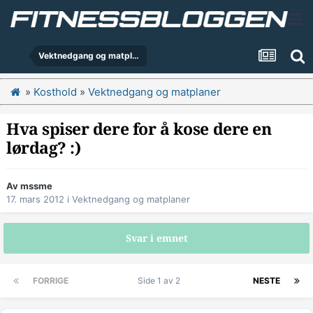
Vektnedgang og matplaner
»
Kosthold
»
Vektnedgang og matplaner
Hva spiser dere for å kose dere en
lørdag? :)
Av
mssme
17. mars 2012
i
Vektnedgang og matplaner
Svar i emnet
FORRIGE
Side 1 av 2
NESTE