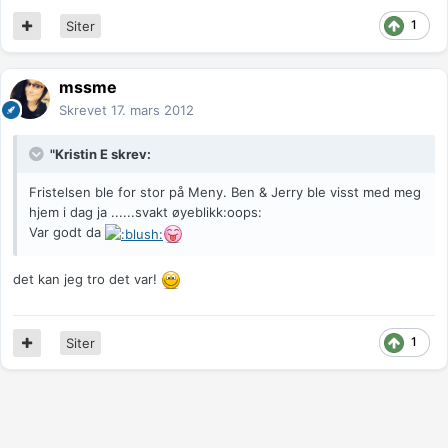
1
Siter
mssme
Skrevet
17. mars 2012
"Kristin E skrev:
Fristelsen ble for stor på Meny. Ben & Jerry ble visst med meg
hjem i dag ja ......svakt øyeblikk:oops:
Var godt da
det kan jeg tro det var!
1
Siter