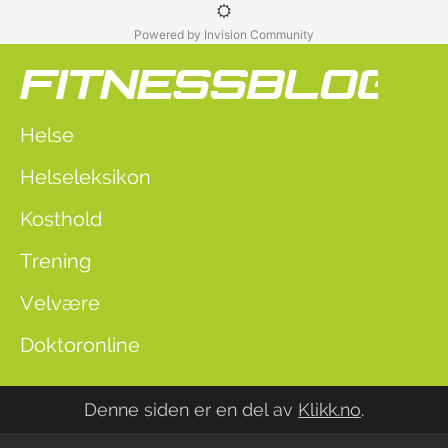
Powered by Invision Community
Helse
Helseleksikon
Kosthold
Trening
Velvære
Doktoronline
Denne siden er en del av
Klikk.no
.