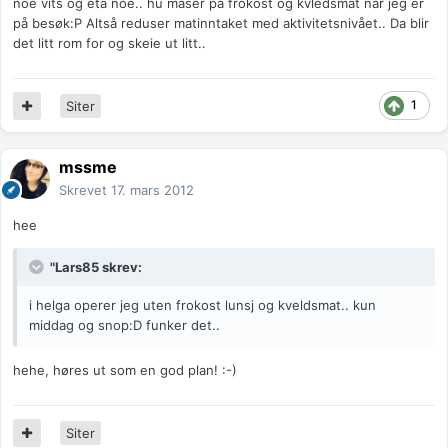
noe vits og eta noe.. hu maser på frokost og kvledsmat når jeg er
på besøk:P Altså reduser matinntaket med aktivitetsnivået.. Da blir
det litt rom for og skeie ut litt..
1
Siter
mssme
Skrevet
17. mars 2012
hee
"Lars85 skrev:
i helga operer jeg uten frokost lunsj og kveldsmat.. kun
middag og snop:D funker det..
hehe, høres ut som en god plan! :-)
Siter