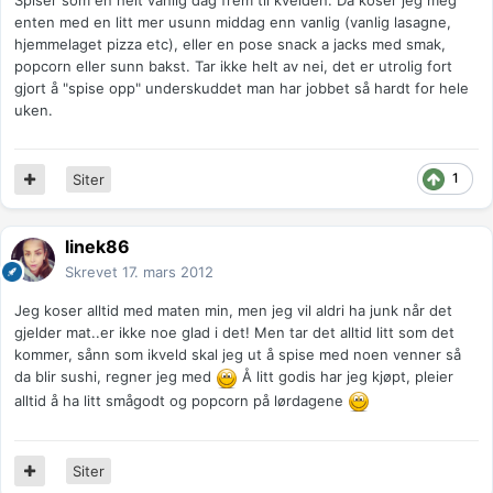
Spiser som en helt vanlig dag frem til kvelden. Da koser jeg meg
enten med en litt mer usunn middag enn vanlig (vanlig lasagne,
hjemmelaget pizza etc), eller en pose snack a jacks med smak,
popcorn eller sunn bakst. Tar ikke helt av nei, det er utrolig fort
gjort å "spise opp" underskuddet man har jobbet så hardt for hele
uken.
1
Siter
linek86
Skrevet
17. mars 2012
Jeg koser alltid med maten min, men jeg vil aldri ha junk når det
gjelder mat..er ikke noe glad i det! Men tar det alltid litt som det
kommer, sånn som ikveld skal jeg ut å spise med noen venner så
da blir sushi, regner jeg med
Å litt godis har jeg kjøpt, pleier
alltid å ha litt smågodt og popcorn på lørdagene
Siter