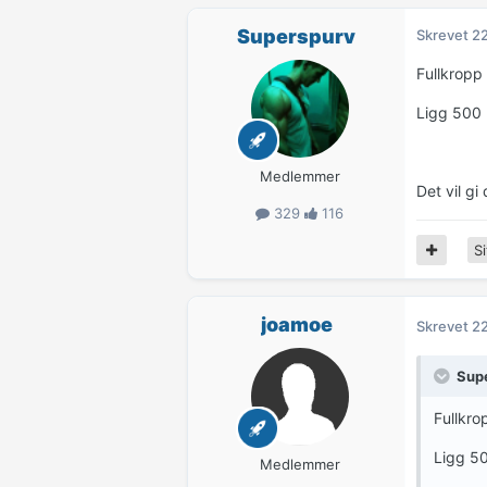
Superspurv
Skrevet
22
Fullkropp
Ligg 500 
Medlemmer
Det vil g
329
116
Si
joamoe
Skrevet
22
Sup
Fullkro
Ligg 50
Medlemmer