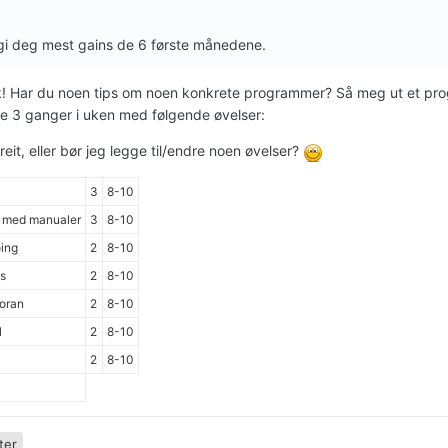
 gi deg mest gains de 6 første månedene.
k! Har du noen tips om noen konkrete programmer? Så meg ut et pro
øre 3 ganger i uken med følgende øvelser:
reit, eller bør jeg legge til/endre noen øvelser?
3
8-10
 med manualer
3
8-10
oing
2
8-10
s
2
8-10
oran
2
8-10
l
2
8-10
2
8-10
ter