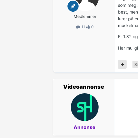
som meg. 
best, mens
Medlemmer
lurer på 
muskelma
11
0
Er 1.82 o
Har muligh
Si
Videoannonse
Annonse