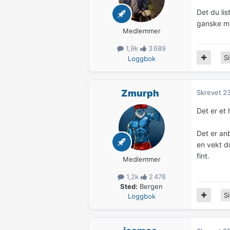
Det du lis
ganske my
Medlemmer
1,9k
3 689
Si
Loggbok
Zmurph
Skrevet
23
Det er et 
Det er an
en vekt du
fint.
Medlemmer
1,2k
2 478
Sted:
Bergen
Si
Loggbok