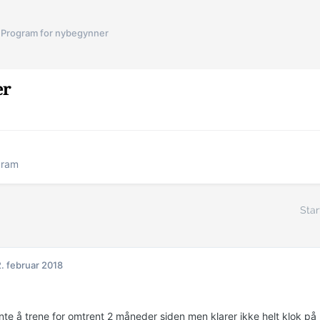
Program for nybegynner
er
gram
Star
. februar 2018
te å trene for omtrent 2 måneder siden men klarer ikke helt klok på