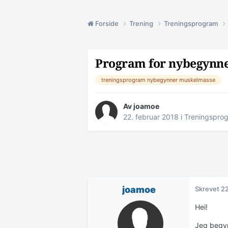
Forside
Trening
Treningsprogram
Program for nybegynn
treningsprogram nybegynner muskelmasse
Av
joamoe
22. februar 2018
i
Treningspro
joamoe
Skrevet
22
Hei!
Jeg begyn