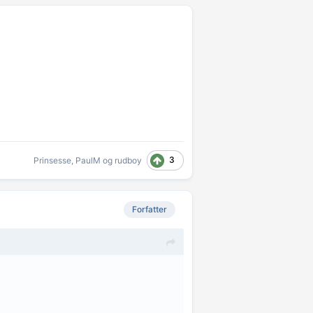
3
Prinsesse
,
PaulM
og
rudboy
Forfatter