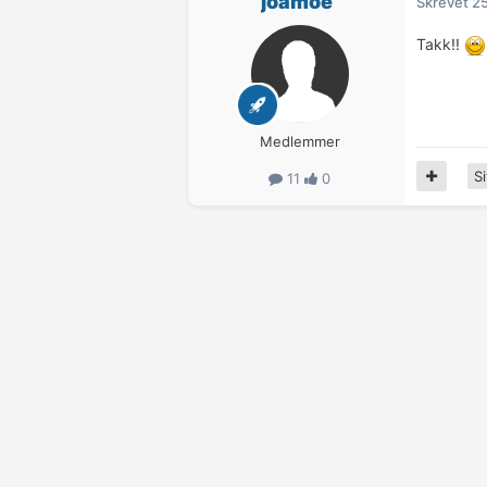
joamoe
Skrevet
25
Takk!!
Medlemmer
Si
11
0