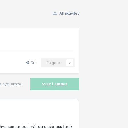
All aktivitet
Del
Følgere
0
t nytt emne
Svar i emnet
 hva som er best når du er såpass fersk