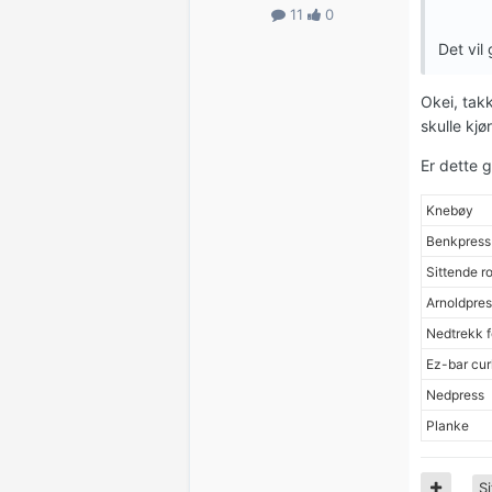
11
0
Det vil
Okei, tak
skulle kj
Er dette g
Knebøy
Benkpress
Sittende r
Arnoldpres
Nedtrekk f
Ez-bar cur
Nedpress
Planke
Si