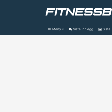
Meny
Siste innlegg
Siste 