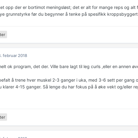
tet opp der er bortimot meningsløst; det er alt for mange reps og alt f
e grunnstyrke før du begynner å tenke på spesifikk kroppsbyggert
ter
. februar 2018
helt ok program, det der. Ville bare lagt til leg curls ,eller en annen øv
befalt å trene hver muskel 2-3 ganger i uka, med 3-6 sett per gang o
 klarer 4-15 ganger. Så lenge du har fokus på å øke vekt og/eller repe
ter