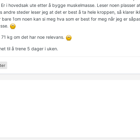
Er i hovedsak ute etter å bygge muskelmasse. Leser noen plasser a
 andre steder leser jeg at det er best å ta hele kroppen, så klarer ikk
er bare 1om noen kan si meg hva som er best for meg når jeg er såpas
sse.
g 71 kg om det har noe relevans.
et til å trene 5 dager i uken.
ter