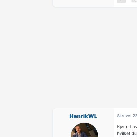
HenrikWL
Skrevet
23
Kjør ett 
hvilket du