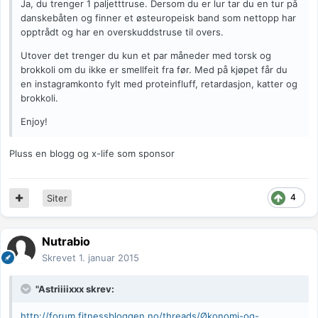
Ja, du trenger 1 paljetttruse. Dersom du er lur tar du en tur på
danskebåten og finner et østeuropeisk band som nettopp har
opptrådt og har en overskuddstruse til overs.
Utover det trenger du kun et par måneder med torsk og
brokkoli om du ikke er smellfeit fra før. Med på kjøpet får du
en instagramkonto fylt med proteinfluff, retardasjon, katter og
brokkoli.
Enjoy!
Pluss en blogg og x-life som sponsor
4
Siter
Nutrabio
Skrevet
1. januar 2015
"Astriiiixxx skrev:
http://forum.fitnessbloggen.no/threads/Økonomi-og-