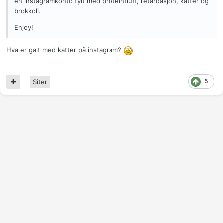
en instagramkonto fylt med proteinfluff, retardasjon, katter og
brokkoli.
Enjoy!
Hva er galt med katter på instagram?
5
Siter