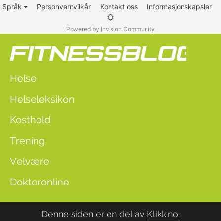
Språk
Personvernvilkår
Kontakt oss
Informasjonskapsler
Powered by Invision Community
Helse
Helseleksikon
Kosthold
Trening
Velvære
Doktoronline
Denne siden er en del av
Klikk.no
.