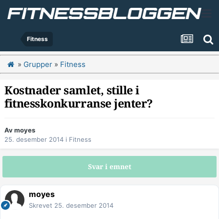
Fitness
»
Grupper
»
Fitness
Kostnader samlet, stille i
fitnesskonkurranse jenter?
Av
moyes
25. desember 2014
i
Fitness
Svar i emnet
moyes
Skrevet
25. desember 2014