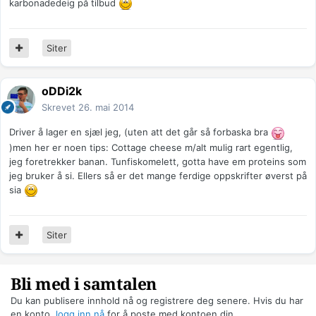
karbonadedeig på tilbud
Siter
oDDi2k
Skrevet
26. mai 2014
Driver å lager en sjæl jeg, (uten att det går så forbaska bra
)men her er noen tips: Cottage cheese m/alt mulig rart egentlig,
jeg foretrekker banan. Tunfiskomelett, gotta have em proteins som
jeg bruker å si. Ellers så er det mange ferdige oppskrifter øverst på
sia
Siter
Bli med i samtalen
Du kan publisere innhold nå og registrere deg senere. Hvis du har
en konto,
logg inn nå
for å poste med kontoen din.