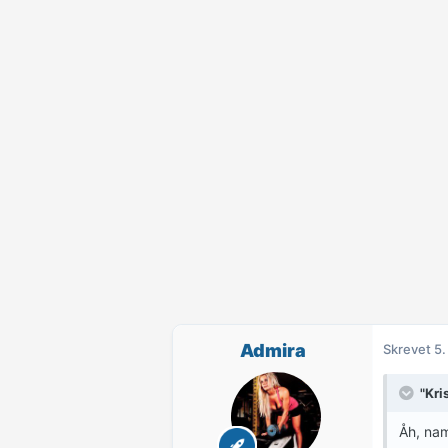
Admira
Skrevet
5.
"Kris
Åh, na