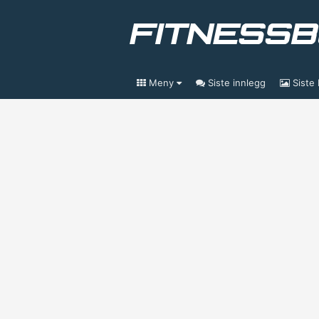
Meny
Siste innlegg
Siste 