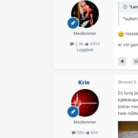
"Lar
*sulten
Medlemmer
masse 
2,9k
4 850
er vel gan
Loggbok
Si
Krie
Skrevet
5.
En lunsj j
kjøleskap
bidrar me
hele målt
Medlemmer
995
894