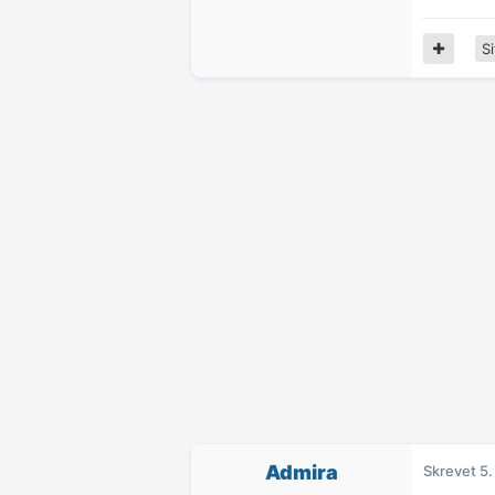
Si
Admira
Skrevet
5.