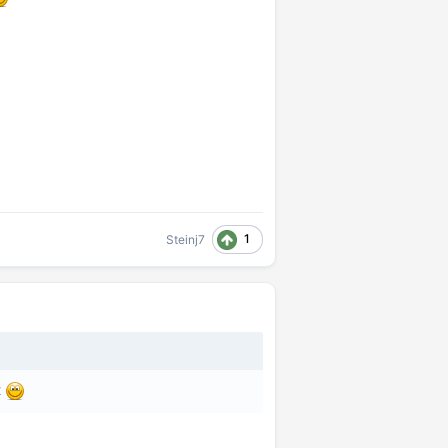
1
Steinj7
t