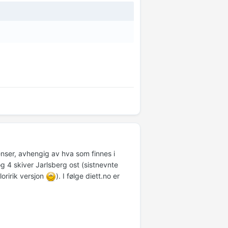
ienser, avhengig av hva som finnes i
g 4 skiver Jarlsberg ost (sistnevnte
oririk versjon
). I følge diett.no er