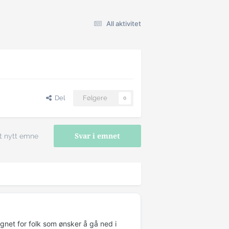
All aktivitet
Del
Følgere
0
t nytt emne
Svar i emnet
gnet for folk som ønsker å gå ned i