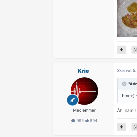
Si
Krie
Skrevet
5.
"Adm
hmm:) s
Medlemmer
Åh, nam!!
995
894
Si