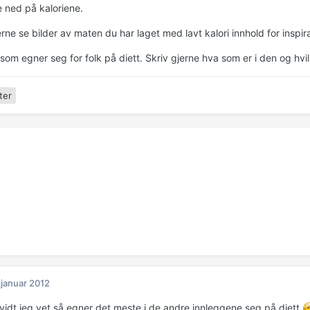
e ned på kaloriene.
erne se bilder av maten du har laget med lavt kalori innhold for inspir
som egner seg for folk på diett. Skriv gjerne hva som er i den og hvi
ter
 januar 2012
vidt jeg vet så egner det meste i de andre innleggene seg på diett