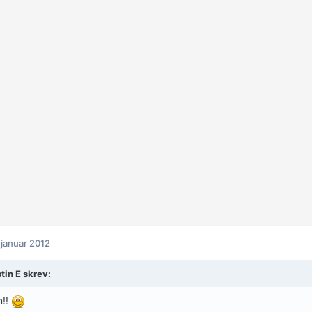
 januar 2012
tin E skrev:
m!!