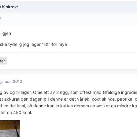
s K skrev:
*
igjen
ske tydelig jeg lager "litt" for mye
ter
 januar 2012
eg av og til lager. Omelett av 2 egg, som oftest med tilfeldige ingred
et akkurat den dagen:p I denne er det vårløk, kokt skinke, paprika, o
d en del kcal, så denne kan jo kuttes dersom en ønsker en mindre kal
idet ca 450 kcal.