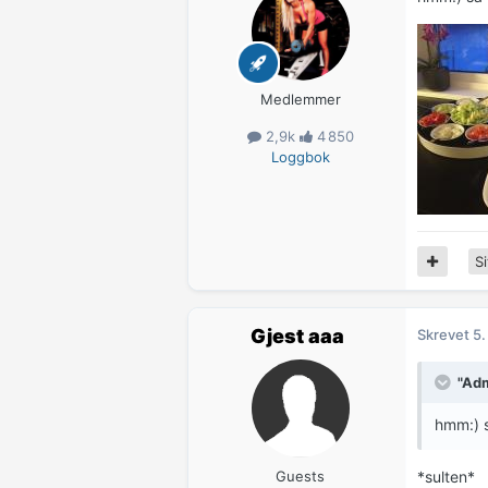
Medlemmer
2,9k
4 850
Loggbok
Si
Gjest aaa
Skrevet
5.
"Adm
hmm:) s
Guests
*sulten*