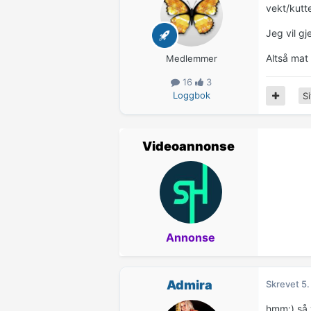
vekt/kutt
Jeg vil gj
Altså mat 
Medlemmer
16
3
Loggbok
Si
Videoannonse
Annonse
Admira
Skrevet
5.
hmm:) så 