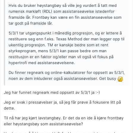
Hvis du bruker høystangbøy så ville jeg vurdert å tatt med
rumensk markløft (RDL) som assistanseøvelse istedenfor
framside lår. Frontbøy kan være en fin assistanseøvelse som
tar godt på framside lår.
5/3/1 tar utgangspunkt i månedlig progresjon, og er lettere å
restituere seg enn f.eks. Texas Method der man legger opp til
ukentlig progresjon. TM er kanskje bedre som et rent
styrkeprogram, mens 5/3/1 kan passe bedre om man
restitusjon er en faktor og/eller man vil også vil fokus på
hypertrofi med assistanseøvelsene.
Du finner regneark og online-kalkulatorer for oppsett av 5/3/1,
noen av dem inkluderer også assistanseøvelser. Get busy
Jeg har funnet regneark med oppsett av 5/3/1 ja :-)
Jeg er svak i pressøvelser ja, så jeg får prøve å fokusere litt på
dette.
Til nå har jeg kjørt lavstangbøy. Er det da en ide å kjøre frontbøy
eller høystangsbøy som assistanseøvelse?