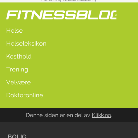
Helse
Helseleksikon
Kosthold
Trening
Velvære
Doktoronline
Denne siden er en del av
Klikk.no
.
BOLIG