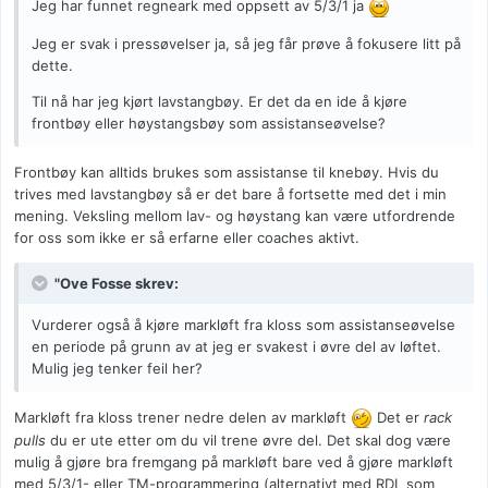
Jeg har funnet regneark med oppsett av 5/3/1 ja
Jeg er svak i pressøvelser ja, så jeg får prøve å fokusere litt på
dette.
Til nå har jeg kjørt lavstangbøy. Er det da en ide å kjøre
frontbøy eller høystangsbøy som assistanseøvelse?
Frontbøy kan alltids brukes som assistanse til knebøy. Hvis du
trives med lavstangbøy så er det bare å fortsette med det i min
mening. Veksling mellom lav- og høystang kan være utfordrende
for oss som ikke er så erfarne eller coaches aktivt.
"Ove Fosse skrev:
Vurderer også å kjøre markløft fra kloss som assistanseøvelse
en periode på grunn av at jeg er svakest i øvre del av løftet.
Mulig jeg tenker feil her?
Markløft fra kloss trener nedre delen av markløft
Det er
rack
pulls
du er ute etter om du vil trene øvre del. Det skal dog være
mulig å gjøre bra fremgang på markløft bare ved å gjøre markløft
med 5/3/1- eller TM-programmering (alternativt med RDL som