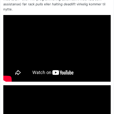
assistanse) før
rack pulls
eller
halting deadlift
virkelig kommer til
nytte.