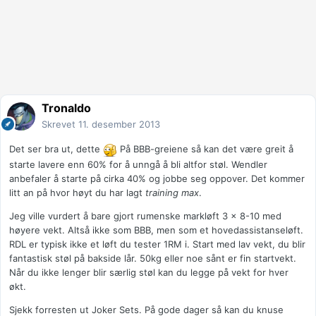
Tronaldo
Skrevet
11. desember 2013
Det ser bra ut, dette
På BBB-greiene så kan det være greit å
starte lavere enn 60% for å unngå å bli altfor støl. Wendler
anbefaler å starte på cirka 40% og jobbe seg oppover. Det kommer
litt an på hvor høyt du har lagt
training max
.
Jeg ville vurdert å bare gjort rumenske markløft 3 x 8-10 med
høyere vekt. Altså ikke som BBB, men som et hovedassistanseløft.
RDL er typisk ikke et løft du tester 1RM i. Start med lav vekt, du blir
fantastisk støl på bakside lår. 50kg eller noe sånt er fin startvekt.
Når du ikke lenger blir særlig støl kan du legge på vekt for hver
økt.
Sjekk forresten ut Joker Sets. På gode dager så kan du knuse