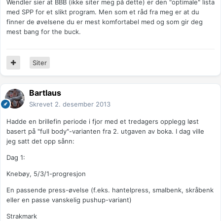
Wendler sier at BBB (ikke siter meg på dette) er den "optimale" lista
med SPP for et slikt program. Men som et råd fra meg er at du
finner de øvelsene du er mest komfortabel med og som gir deg
mest bang for the buck.
Siter
Bartlaus
Skrevet
2. desember 2013
Hadde en brillefin periode i fjor med et tredagers opplegg løst
basert på "full body"-varianten fra 2. utgaven av boka. I dag ville
jeg satt det opp sånn:
Dag 1:
Knebøy, 5/3/1-progresjon
En passende press-øvelse (f.eks. hantelpress, smalbenk, skråbenk
eller en passe vanskelig pushup-variant)
Strakmark