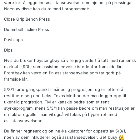
være lurt å legge inn assistanseøvelser som hjelper på pressinga.
Noen av disse kan du ta med i programmet:
Close Grip Bench Press
Dummbell Incline Press
Push-ups
Dips
Hvis du bruker høystangbøy så ville jeg vurdert å tatt med rumensk
markløft (RDL) som assistanseøvelse istedenfor framside lår.
Frontbøy kan være en fin assistanseøvelse som tar godt på
framside lår.
5/3/1 tar utgangspunkt i månedlig progresjon, og er lettere å
restituere seg enn f.eks. Texas Method der man legger opp til
ukentlig progresjon. TM er kanskje bedre som et rent
styrkeprogram, mens 5/3/1 kan passe bedre om man restitusjon er
en faktor og/eller man vil også vil fokus på hypertrofi med
assistanseøvelsene.
Du finner regneark og online-kalkulatorer for oppsett av 5/3/1,
noen av dem inkluderer også assistanseøvelser. Get busy