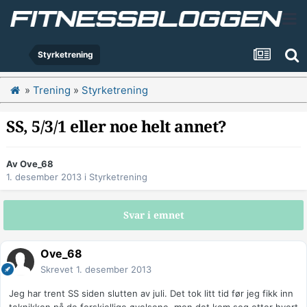
Styrketrening
»
Trening
»
Styrketrening
SS, 5/3/1 eller noe helt annet?
Av
Ove_68
1. desember 2013
i
Styrketrening
Svar i emnet
Ove_68
Skrevet
1. desember 2013
Jeg har trent SS siden slutten av juli. Det tok litt tid før jeg fikk inn