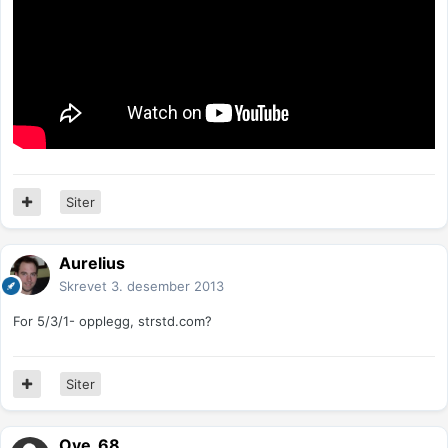
Siter
Aurelius
Skrevet
3. desember 2013
For 5/3/1- opplegg, strstd.com?
Siter
Ove_68