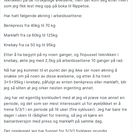
teknikken på de forskjellige øvelsene, men det kom seg etter hvert
som jeg fikk lest meg opp på boka til Rippetoe.
Har hatt følgende økning i arbeidssettene:
Benkpress fra 40kg til 70 kg
Markløft fra ca 60kg til 125kg
Knebøy fra ca 50 kg til 95kg
Etter å ha begynt på ny noen ganger, og finpusset teknikken i
knebøy, økte jeg med 2,5kg på arbeidssettene 10 ganger på rad.
Nå har jeg kommet til et punkt der jeg ikke ser noen økning å
snakke om på noen av disse øvelsene, og etter å ha trent
3x5x95kg i knebøy, påfulgt av enten benkpress eller markløft, blir
jeg så sliten at jeg orker nesten ingenting annet.
Jeg har vel egentlig konkludert med at jeg vil prøve noe annet en
periode, og det som ser mest interessant ut for øyeblikket er å
trene 5/3/1 i en periode på 16 uker (fire sykluser). Jeg har bare tre
dager i uken til rådighet for trening, så jeg vil kjøre en
bastardversjon med press og markløft på samme dag.
Det opplegget jeg har funnet for 5/3/1 forklarer grundig