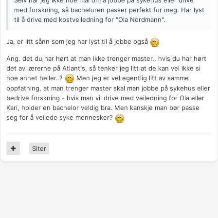
Selv har jeg ikke noe mål om å jobbe på sykehus eller drive
med forskning, så bacheloren passer perfekt for meg. Har lyst
til å drive med kostveiledning for "Ola Nordmann".
Ja, er litt sånn som jeg har lyst til å jobbe også
Ang. det du har hørt at man ikke trenger master.. hvis du har hørt
det av lærerne på Atlantis, så tenker jeg litt at de kan vel ikke si
noe annet heller..?
Men jeg er vel egentlig litt av samme
oppfatning, at man trenger master skal man jobbe på sykehus eller
bedrive forskning - hvis man vil drive med veiledning for Ola eller
Kari, holder en bachelor veldig bra. Men kanskje man bør passe
seg for å veilede syke mennesker?
Siter