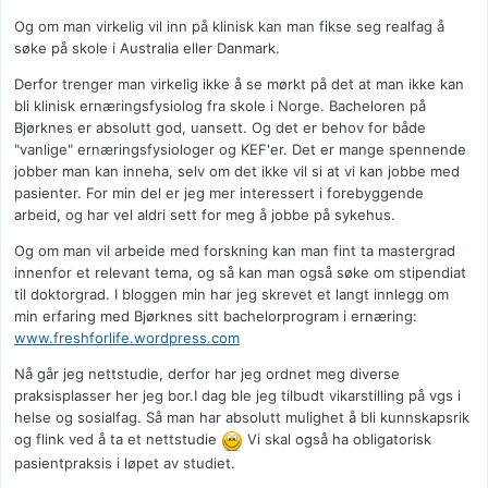
Og om man virkelig vil inn på klinisk kan man fikse seg realfag å
søke på skole i Australia eller Danmark.
Derfor trenger man virkelig ikke å se mørkt på det at man ikke kan
bli klinisk ernæringsfysiolog fra skole i Norge. Bacheloren på
Bjørknes er absolutt god, uansett. Og det er behov for både
"vanlige" ernæringsfysiologer og KEF'er. Det er mange spennende
jobber man kan inneha, selv om det ikke vil si at vi kan jobbe med
pasienter. For min del er jeg mer interessert i forebyggende
arbeid, og har vel aldri sett for meg å jobbe på sykehus.
Og om man vil arbeide med forskning kan man fint ta mastergrad
innenfor et relevant tema, og så kan man også søke om stipendiat
til doktorgrad. I bloggen min har jeg skrevet et langt innlegg om
min erfaring med Bjørknes sitt bachelorprogram i ernæring:
www.freshforlife.wordpress.com
Nå går jeg nettstudie, derfor har jeg ordnet meg diverse
praksisplasser her jeg bor.I dag ble jeg tilbudt vikarstilling på vgs i
helse og sosialfag. Så man har absolutt mulighet å bli kunnskapsrik
og flink ved å ta et nettstudie
Vi skal også ha obligatorisk
pasientpraksis i løpet av studiet.