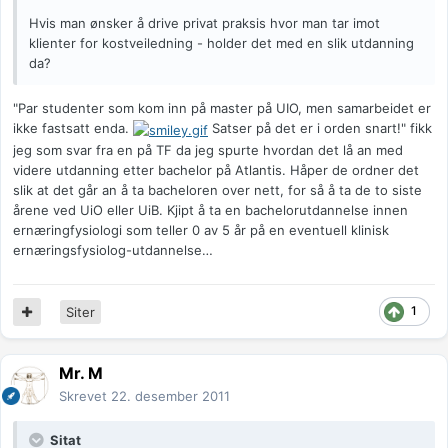
Hvis man ønsker å drive privat praksis hvor man tar imot
klienter for kostveiledning - holder det med en slik utdanning
da?
"Par studenter som kom inn på master på UIO, men samarbeidet er
ikke fastsatt enda.
Satser på det er i orden snart!" fikk
jeg som svar fra en på TF da jeg spurte hvordan det lå an med
videre utdanning etter bachelor på Atlantis. Håper de ordner det
slik at det går an å ta bacheloren over nett, for så å ta de to siste
årene ved UiO eller UiB. Kjipt å ta en bachelorutdannelse innen
ernæringfysiologi som teller 0 av 5 år på en eventuell klinisk
ernæringsfysiolog-utdannelse…
1
Siter
Mr. M
Skrevet
22. desember 2011
Sitat