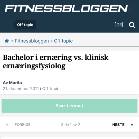
Off topic
»
Fitnessbloggen
»
Off topic
Bachelor i ernæring vs. klinisk
ernæringsfysiolog
Av
Marita
21. desember 2011
i
Off topic
Svar i emnet
FORRIGE
Side 1 av 2
NESTE