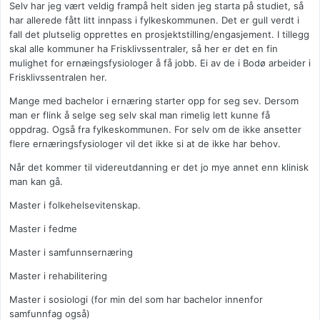
Selv har jeg vært veldig frampå helt siden jeg starta på studiet, så
har allerede fått litt innpass i fylkeskommunen. Det er gull verdt i
fall det plutselig opprettes en prosjektstilling/engasjement. I tillegg
skal alle kommuner ha Frisklivssentraler, så her er det en fin
mulighet for ernæingsfysiologer å få jobb. Ei av de i Bodø arbeider i
Frisklivssentralen her.
Mange med bachelor i ernæring starter opp for seg sev. Dersom
man er flink å selge seg selv skal man rimelig lett kunne få
oppdrag. Også fra fylkeskommunen. For selv om de ikke ansetter
flere ernæringsfysiologer vil det ikke si at de ikke har behov.
Når det kommer til videreutdanning er det jo mye annet enn klinisk
man kan gå.
Master i folkehelsevitenskap.
Master i fedme
Master i samfunnsernæring
Master i rehabilitering
Master i sosiologi (for min del som har bachelor innenfor
samfunnfag også)