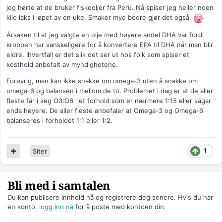
jeg hørte at de bruker fiskeoljer fra Peru. Nå spiser jeg heller noen
kilo laks i løpet av en uke. Smaker mye bedre gjør det også.
Årsaken til at jeg valgte en olje med høyere andel DHA var fordi
kroppen har vanskeligere for å konvertere EPA til DHA når man blir
eldre. Ihvertfall er det slik det ser ut hos folk som spiser et
kosthold anbefalt av myndighetene.
Forøvrig, man kan ikke snakke om omega-3 uten å snakke om
omega-6 og balansen i mellom de to. Problemet i dag er at de aller
fleste får i seg O3:O6 i et forhold som er nærmere 1:15 eller sågar
enda høyere. De aller fleste anbefaler at Omega-3 og Omega-6
balanseres i forholdet 1:1 eller 1:2.
1
Siter
Bli med i samtalen
Du kan publisere innhold nå og registrere deg senere. Hvis du har
en konto,
logg inn nå
for å poste med kontoen din.