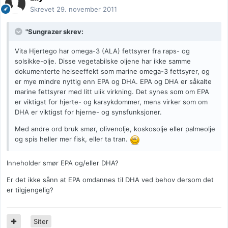
Skrevet
29. november 2011
"Sungrazer skrev:
Vita Hjertego har omega-3 (ALA) fettsyrer fra raps- og
solsikke-olje. Disse vegetabilske oljene har ikke samme
dokumenterte helseeffekt som marine omega-3 fettsyrer, og
er mye mindre nyttig enn EPA og DHA. EPA og DHA er såkalte
marine fettsyrer med litt ulik virkning. Det synes som om EPA
er viktigst for hjerte- og karsykdommer, mens virker som om
DHA er viktigst for hjerne- og synsfunksjoner.
Med andre ord bruk smør, olivenolje, koskosolje eller palmeolje
og spis heller mer fisk, eller ta tran.
Inneholder smør EPA og/eller DHA?
Er det ikke sånn at EPA omdannes til DHA ved behov dersom det
er tilgjengelig?
Siter