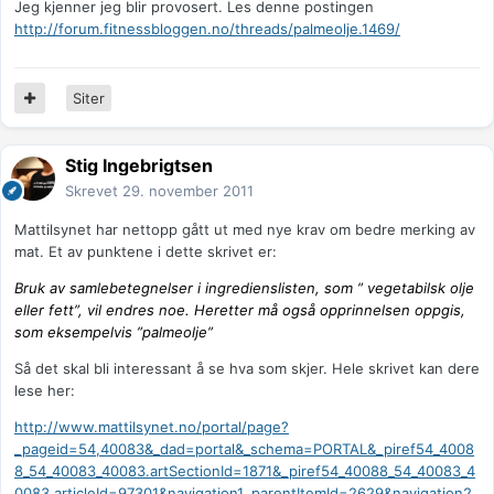
Jeg kjenner jeg blir provosert. Les denne postingen
http://forum.fitnessbloggen.no/threads/palmeolje.1469/
Siter
Stig Ingebrigtsen
Skrevet
29. november 2011
Mattilsynet har nettopp gått ut med nye krav om bedre merking av
mat. Et av punktene i dette skrivet er:
Bruk av samlebetegnelser i ingredienslisten, som ” vegetabilsk olje
eller fett”, vil endres noe. Heretter må også opprinnelsen oppgis,
som eksempelvis ”palmeolje”
Så det skal bli interessant å se hva som skjer. Hele skrivet kan dere
lese her:
http://www.mattilsynet.no/portal/page?
_pageid=54,40083&_dad=portal&_schema=PORTAL&_piref54_4008
8_54_40083_40083.artSectionId=1871&_piref54_40088_54_40083_4
0083.articleId=97301&navigation1_parentItemId=2629&navigation2_