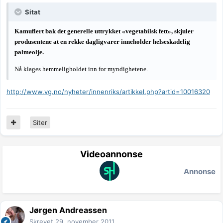
Sitat
Kamuflert bak det generelle uttrykket «vegetabilsk fett», skjuler
produsentene at en rekke dagligvarer inneholder helseskadelig
palmeolje.
Nå klages hemmeligholdet inn for myndighetene.
http://www.vg.no/nyheter/innenriks/artikkel.php?artid=10016320
Siter
Videoannonse
Annonse
Jørgen Andreassen
Skrevet
29. november 2011