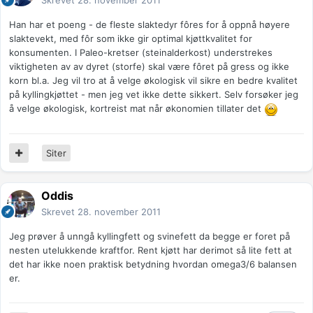
Skrevet
28. november 2011
Han har et poeng - de fleste slaktedyr fôres for å oppnå høyere
slaktevekt, med fôr som ikke gir optimal kjøttkvalitet for
konsumenten. I Paleo-kretser (steinalderkost) understrekes
viktigheten av av dyret (storfe) skal være fôret på gress og ikke
korn bl.a. Jeg vil tro at å velge økologisk vil sikre en bedre kvalitet
på kyllingkjøttet - men jeg vet ikke dette sikkert. Selv forsøker jeg
å velge økologisk, kortreist mat når økonomien tillater det
Siter
Oddis
Skrevet
28. november 2011
Jeg prøver å unngå kyllingfett og svinefett da begge er foret på
nesten utelukkende kraftfor. Rent kjøtt har derimot så lite fett at
det har ikke noen praktisk betydning hvordan omega3/6 balansen
er.