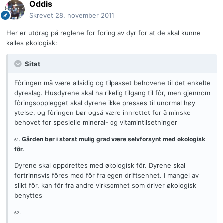
Oddis
Skrevet
28. november 2011
Her er utdrag på reglene for foring av dyr for at de skal kunne
kalles økologisk:
Sitat
Fôringen må være allsidig og tilpasset behovene til det enkelte
dyreslag. Husdyrene skal ha rikelig tilgang til fôr, men gjennom
fôringsopplegget skal dyrene ikke presses til unormal høy
ytelse, og fôringen bør også være innrettet for å minske
behovet for spesielle mineral- og vitamintilsetninger
.
Gården bør i størst mulig grad være selvforsynt med økologisk
61
fôr.
Dyrene skal oppdrettes med økologisk fôr. Dyrene skal
fortrinnsvis fôres med fôr fra egen driftsenhet. I mangel av
slikt fôr, kan fôr fra andre virksomhet som driver økologisk
benyttes
.
62