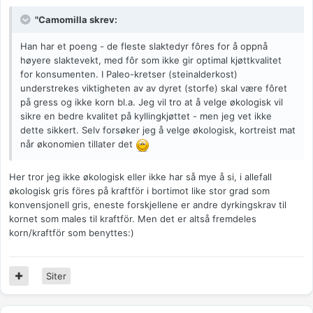
"Camomilla skrev:
Han har et poeng - de fleste slaktedyr fôres for å oppnå
høyere slaktevekt, med fôr som ikke gir optimal kjøttkvalitet
for konsumenten. I Paleo-kretser (steinalderkost)
understrekes viktigheten av av dyret (storfe) skal være fôret
på gress og ikke korn bl.a. Jeg vil tro at å velge økologisk vil
sikre en bedre kvalitet på kyllingkjøttet - men jeg vet ikke
dette sikkert. Selv forsøker jeg å velge økologisk, kortreist mat
når økonomien tillater det
Her tror jeg ikke økologisk eller ikke har så mye å si, i allefall
økologisk gris föres på kraftför i bortimot like stor grad som
konvensjonell gris, eneste forskjellene er andre dyrkingskrav til
kornet som males til kraftför. Men det er altså fremdeles
korn/kraftför som benyttes:)
Siter