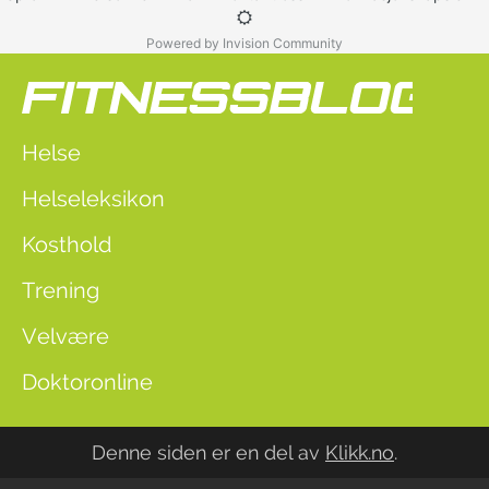
Powered by Invision Community
Helse
Helseleksikon
Kosthold
Trening
Velvære
Doktoronline
Denne siden er en del av
Klikk.no
.