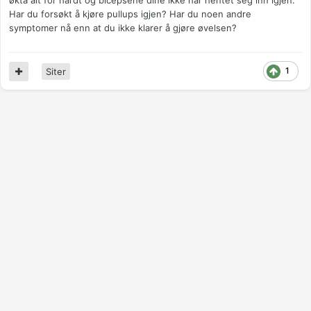
økta alt for hardt og bicepsene dine ikke har hentet seg inn igjen.
Har du forsøkt å kjøre pullups igjen? Har du noen andre
symptomer nå enn at du ikke klarer å gjøre øvelsen?
1
Siter