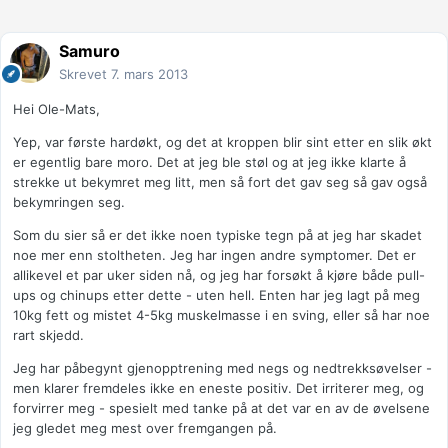
Samuro
Skrevet
7. mars 2013
Hei Ole-Mats,
Yep, var første hardøkt, og det at kroppen blir sint etter en slik økt
er egentlig bare moro. Det at jeg ble støl og at jeg ikke klarte å
strekke ut bekymret meg litt, men så fort det gav seg så gav også
bekymringen seg.
Som du sier så er det ikke noen typiske tegn på at jeg har skadet
noe mer enn stoltheten. Jeg har ingen andre symptomer. Det er
allikevel et par uker siden nå, og jeg har forsøkt å kjøre både pull-
ups og chinups etter dette - uten hell. Enten har jeg lagt på meg
10kg fett og mistet 4-5kg muskelmasse i en sving, eller så har noe
rart skjedd.
Jeg har påbegynt gjenopptrening med negs og nedtrekksøvelser -
men klarer fremdeles ikke en eneste positiv. Det irriterer meg, og
forvirrer meg - spesielt med tanke på at det var en av de øvelsene
jeg gledet meg mest over fremgangen på.