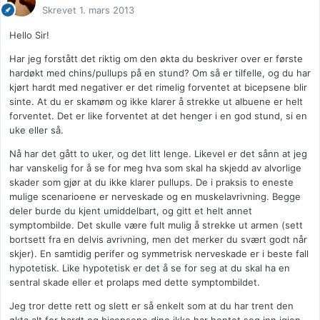
Skrevet
1. mars 2013
Hello Sir!
Har jeg forstått det riktig om den økta du beskriver over er første
hardøkt med chins/pullups på en stund? Om så er tilfelle, og du har
kjørt hardt med negativer er det rimelig forventet at bicepsene blir
sinte. At du er skamøm og ikke klarer å strekke ut albuene er helt
forventet. Det er like forventet at det henger i en god stund, si en
uke eller så.
Nå har det gått to uker, og det litt lenge. Likevel er det sånn at jeg
har vanskelig for å se for meg hva som skal ha skjedd av alvorlige
skader som gjør at du ikke klarer pullups. De i praksis to eneste
mulige scenarioene er nerveskade og en muskelavrivning. Begge
deler burde du kjent umiddelbart, og gitt et helt annet
symptombilde. Det skulle være fult mulig å strekke ut armen (sett
bortsett fra en delvis avrivning, men det merker du svært godt når
skjer). En samtidig perifer og symmetrisk nerveskade er i beste fall
hypotetisk. Like hypotetisk er det å se for seg at du skal ha en
sentral skade eller et prolaps med dette symptombildet.
Jeg tror dette rett og slett er så enkelt som at du har trent den