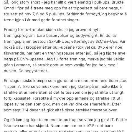
Så, long story short - jeg har alltid vært elendig i pull-ups. Brukte
6mnd i fjor på å trene meg opp fra et trippelsett på bare negs, til
tre sett på hhv 7, 6 og 5 pull-ups. Strålende fornøyd, og begynte å
trene igjen i år med gode forutsetninger.
Fredag for to-tre uker siden skulle jeg prøve et nytt
treningsprogram; bare baseøvelser og bodyweight. En del av
treningsplanen bestod i 3xPull-Ups, etterfulgt av 3xChin-Ups. Var
nokså dau i kroppen etter pull-upsene (tok vel ca. 3x5 eller noe
tilsvarende, har hatt en treningspause etter jul), så jeg kjørte mye
negs på Chin-upsene. Jeg fullførte treninga, merka jeg ble veldig
gåen i armene, så strakk godt ut som vanlig før jeg heiv meg i
dusjen. Da begynte det.
En slags muskelkrampe som gjorde at armene mine hele tiden stod
"i spenn". Ikke selve musklene, men jeg klarte på en måte ikke å
strekke ut armene uten at det føltes som om jeg strekte ut langt
forbi kapasitet. Forsøkte å mykne opp armene og strekke litt ut i
løpet av helgen som gikk, men det var direkte smertefullt. Etter
som sagt 3-4 dager så gikk altså disse strekkesmertene over.
Og nå kan jeg ikke ta en eneste pull-up, selv om jeg gir ALT. Fatter
ikke hva som har skjedd. Noen som har en idé? Er det bare
psykisk, eller er det en fysisk reaksjon som jeg bare ikke forstår?