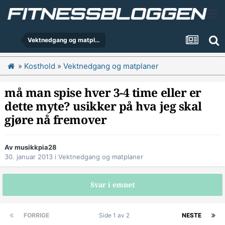
Vektnedgang og matplaner
»
Kosthold
»
Vektnedgang og matplaner
må man spise hver 3-4 time eller er
dette myte? usikker på hva jeg skal
gjøre nå fremover
Av
musikkpia28
30. januar 2013
i
Vektnedgang og matplaner
Svar i emnet
FORRIGE
Side 1 av 2
NESTE