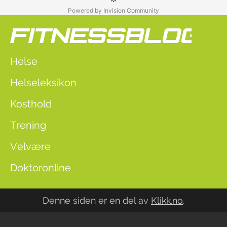
Powered by Invision Community
Helse
Helseleksikon
Kosthold
Trening
Velvære
Doktoronline
Denne siden er en del av
Klikk.no
.