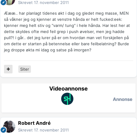
Skrevet
17. november 2011
Æææ.. har planlagt tidenes økt i dag og gledet meg masse, MEN
så våkner jeg og kjenner at venstre hånda er helt fucked:eek:
kjenner meg helt stiv og "varm/ tung" i hele hånda. Har lest her at
dette skyldes ofte med feil grep i push øvelser, men jeg hadde
pull?! i går.. det jeg lurer på er om hvordan man vet forskjellen på
om dette er starten på betennelse eller bare feilbelatning? Burde
jeg droppe økta mi idag og satse på imorgen?
Siter
Videoannonse
Annonse
Robert André
Skrevet
17. november 2011