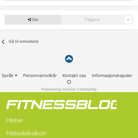
Del
Følgere
0
Gå til emneliste
Språk
Personvernvilkår
Kontakt oss
Informasjonskapsler
Powered by Invision Community
Helse
Helseleksikon