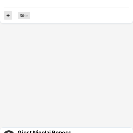
Siter
Gjest Nicolai Roness