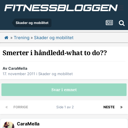
Skader og mobilitet
»
Trening
»
Skader og mobilitet
Smerter i håndledd-what to do??
Av
CaraMella
17. november 2011
i
Skader og mobilitet
Svar i emnet
FORRIGE
Side 1 av 2
NESTE
CaraMella