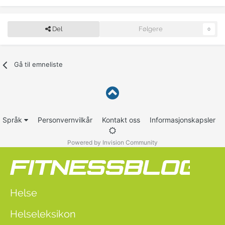
Del
Følgere
0
Gå til emneliste
Språk
Personvernvilkår
Kontakt oss
Informasjonskapsler
Powered by Invision Community
Helse
Helseleksikon