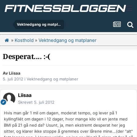
Vektnedgang og matplaner
»
Kosthold
»
Vektnedgang og matplaner
Desperat.... :-(
Av
Liisaa
5. juli 2012
i
Vektnedgang og matplaner
Liisaa
Skrevet
5. juli 2012
Hvis man går 1 mil om dagen, moderat tempo, og lever på 1
kyllingfilét om dagen i 12 dager, hvor mange kilo vil en jente med
BMI på 21 gå ned da? Usunt, ja, men ekstremt desperat her jeg
sitter, og klarer ikke stoppe å gremmes over lårene mine...(der "alt"