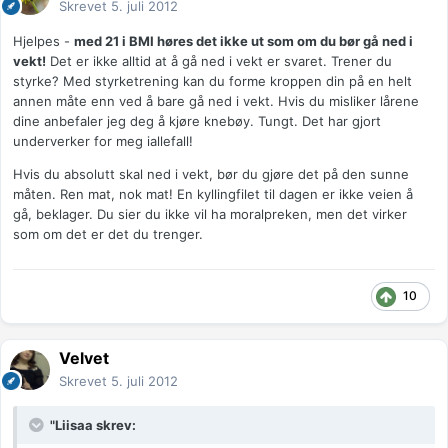
Skrevet
5. juli 2012
Hjelpes -
med 21 i BMI høres det ikke ut som om du bør gå ned i
vekt!
Det er ikke alltid at å gå ned i vekt er svaret. Trener du
styrke? Med styrketrening kan du forme kroppen din på en helt
annen måte enn ved å bare gå ned i vekt. Hvis du misliker lårene
dine anbefaler jeg deg å kjøre knebøy. Tungt. Det har gjort
underverker for meg iallefall!
Hvis du absolutt skal ned i vekt, bør du gjøre det på den sunne
måten. Ren mat, nok mat! En kyllingfilet til dagen er ikke veien å
gå, beklager. Du sier du ikke vil ha moralpreken, men det virker
som om det er det du trenger.
10
Velvet
Skrevet
5. juli 2012
"Liisaa skrev: