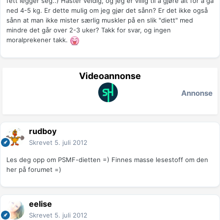
fett legger seg..) Haster veldig, og jeg er villig til å gjøre alt for å gå
ned 4-5 kg. Er dette mulig om jeg gjør det sånn? Er det ikke også
sånn at man ikke mister særlig muskler på en slik "diett" med
mindre det går over 2-3 uker? Takk for svar, og ingen
moralprekener takk.
Videoannonse
Annonse
rudboy
Skrevet
5. juli 2012
Les deg opp om PSMF-dietten =) Finnes masse lesestoff om den
her på forumet =)
eelise
Skrevet
5. juli 2012