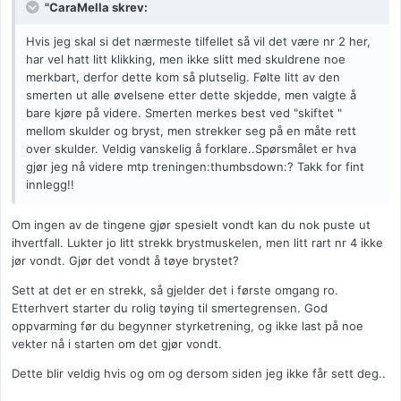
"CaraMella skrev:
Hvis jeg skal si det nærmeste tilfellet så vil det være nr 2 her,
har vel hatt litt klikking, men ikke slitt med skuldrene noe
merkbart, derfor dette kom så plutselig. Følte litt av den
smerten ut alle øvelsene etter dette skjedde, men valgte å
bare kjøre på videre. Smerten merkes best ved "skiftet "
mellom skulder og bryst, men strekker seg på en måte rett
over skulder. Veldig vanskelig å forklare..Spørsmålet er hva
gjør jeg nå videre mtp treningen:thumbsdown:? Takk for fint
innlegg!!
Om ingen av de tingene gjør spesielt vondt kan du nok puste ut
ihvertfall. Lukter jo litt strekk brystmuskelen, men litt rart nr 4 ikke
jør vondt. Gjør det vondt å tøye brystet?
Sett at det er en strekk, så gjelder det i første omgang ro.
Etterhvert starter du rolig tøying til smertegrensen. God
oppvarming før du begynner styrketrening, og ikke last på noe
vekter nå i starten om det gjør vondt.
Dette blir veldig hvis og om og dersom siden jeg ikke får sett deg..