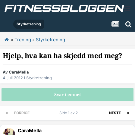
Styrketrening
»
Trening
»
Styrketrening
Hjelp, hva kan ha skjedd med meg?
Av
CaraMella
4. juli 2012
i
Styrketrening
Svar i emnet
FORRIGE
Side 1 av 2
NESTE
CaraMella