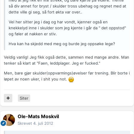
med at jeg fikk en lite strekk, og bare kjørte på videre. Trente
så div annet for bryst / skulder tross ubehag og regnet med at
dette ville gi seg, så fort økta var over..
Vel her sitter jeg i dag og har vondt, kjenner også en
knekkelyd inne i skulder som jeg kjente i går da " det oppstod"
og føler at nakken er stiv.
Hva kan ha skjedd med meg og burde jeg oppsøke lege?
Veldig vanlig! Jeg fikk også dette, sammen med mange andre. Man
tenker så klart at "Faen, leddplager. Jeg er fucked."
Men, bare gjør skulder(oppvarmings)øvelser før trening. Blir borte i
løpet av noen uker, i shit you not.
Siter
Ole-Mats Moskvil
Skrevet
4. juli 2012