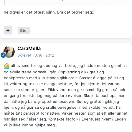
heldigvis er det oftest sånn. Bra det ordner seg:)
Siter
CaraMella
Skrevet
10. juli 2012
alt av smerter og ubehag var borte, jeg hadde nesten glemt alt
og skulle trene normalt i går. Oppvarming gikk greit og
benkpressen med kun stanga gikk greit. Startet å legge på litt og
litt vekter og tok ikke mange settene, før jeg kjente det var noe
som ikke stemte igjen.. Fikk vondt men gikk samtidig greit, så nok
en gang forsøkte jeg meg på flere øvelser. Skulle ta pushups men
da måtte jeg bare gi opp:thumbsdown: Sur og gretten gikk jeg
hjem, og nå gjør så og si alle bevegelser med skulder vondt, har
måtte tatt paracept for natten..Virker nesten som at ett eller annet
har låst seg / låser seg. Kontakte fagfolk? Eventuellt hvem? Legen
vil jo ikke kunne hjelpe meg..