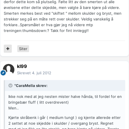
derfor dette kom så plutselig. Følte litt av den smerten ut alle
øvelsene etter dette skjedde, men valgte å bare kjøre på videre.
Smerten merkes best ved "skiftet " mellom skulder og bryst, men
strekker seg på en måte rett over skulder. Veldig vanskelig å
forklare..Spørsmålet er hva gjør jeg nå videre mtp
treningen:thumbsdown:? Takk for fint innlegg!!
Siter
kl99
Skrevet
4. juli 2012
"CaraMella skrev:
Ikke nok med at jeg nesten mister halve hånda, til fordel for en
bringebær fluff ( litt overdrevent)
Men..
Kjørte skråbenk i går ( medium tungt ) og kjente allerede etter
2 settet at noe skjedde i skulder / overgang bryst. Regnet