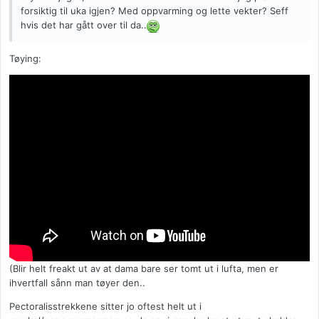
forsiktig til uka igjen? Med oppvarming og lette vekter? Seff
hvis det har gått over til da..
Tøying:
(Blir helt freakt ut av at dama bare ser tomt ut i lufta, men er
ihvertfall sånn man tøyer den..
Pectoralisstrekkene sitter jo oftest helt ut i