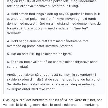
lang du kan (slik at overarmen peker rett ut og underarmen
rett opp eller svakt bakover). Smerter? Klikking?
3. Hold armen ned langs siden og bøy 90 grader i albuen (slik
at underarmen peker rett frem). Knytt neven og hold rundt
denne med motsatt hånd og gi motstand med denne mens du
forsøket å rotere ut og inn med skadet arm. Smerter?
Svakhet?
4. Hold begge armene rett frem med håndflatene mot
hverande og press hardt sammen. Smerter?
5. Har du hatt klikking i skulderen tidligere?
6. Følte du noe svakhet på de andre skulder-/brystøvelsene
senere i økta?
Angående nakken så er det høyst sannsynlig sekundært til
skulderskaden din, altså at du spenner deg fordi du har vondt.
Ser dette hos nesten alle mine ferske skulderpasienter og
skulerpasienter med mye vondt.
Hvis jeg skal si det nærmeste tilfellet så vil det være nr 2 her, har
vel hatt litt klikking, men ikke slitt med skuldrene noe merkbart,