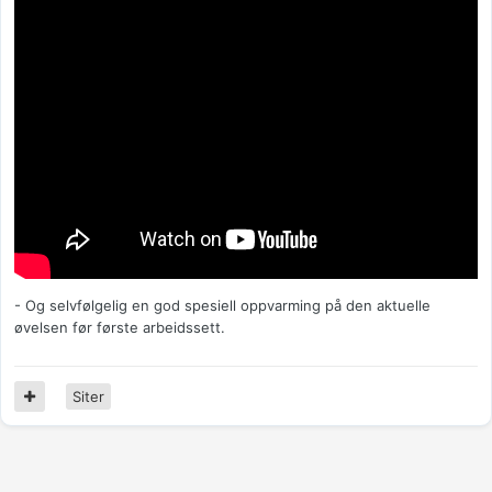
- Og selvfølgelig en god spesiell oppvarming på den aktuelle
øvelsen før første arbeidssett.
Siter