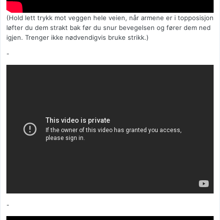
(Hold lett trykk mot veggen hele veien, når armene er i topposisjon
løfter du dem strakt bak før du snur bevegelsen og fører dem ned
igjen. Trenger ikke nødvendigvis bruke strikk.)
-
-