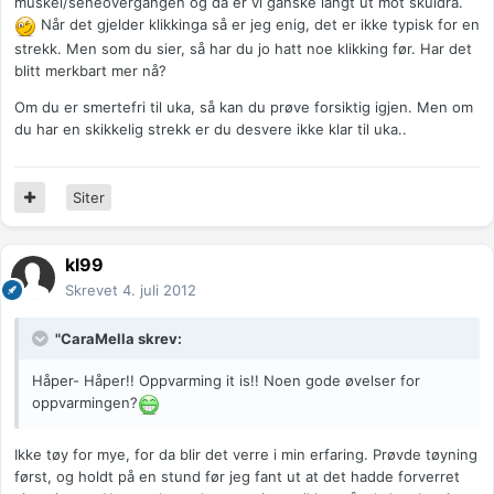
muskel/seneovergangen og da er vi ganske langt ut mot skuldra.
Når det gjelder klikkinga så er jeg enig, det er ikke typisk for en
strekk. Men som du sier, så har du jo hatt noe klikking før. Har det
blitt merkbart mer nå?
Om du er smertefri til uka, så kan du prøve forsiktig igjen. Men om
du har en skikkelig strekk er du desvere ikke klar til uka..
Siter
kl99
Skrevet
4. juli 2012
"CaraMella skrev:
Håper- Håper!! Oppvarming it is!! Noen gode øvelser for
oppvarmingen?
Ikke tøy for mye, for da blir det verre i min erfaring. Prøvde tøyning
først, og holdt på en stund før jeg fant ut at det hadde forverret