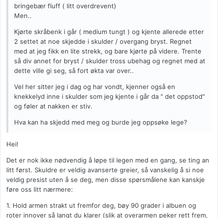
bringebær fluff ( litt overdrevent)
Men..
Kjørte skråbenk i går ( medium tungt ) og kjente allerede etter
2 settet at noe skjedde i skulder / overgang bryst. Regnet
med at jeg fikk en lite strekk, og bare kjørte på videre. Trente
så div annet for bryst / skulder tross ubehag og regnet med at
dette ville gi seg, så fort økta var over..
Vel her sitter jeg i dag og har vondt, kjenner også en
knekkelyd inne i skulder som jeg kjente i går da " det oppstod"
og føler at nakken er stiv.
Hva kan ha skjedd med meg og burde jeg oppsøke lege?
Hei!
Det er nok ikke nødvendig å løpe til legen med en gang, se ting an
litt først. Skuldre er veldig avanserte greier, så vanskelig å si noe
veldig presist uten å se deg, men disse spørsmålene kan kanskje
føre oss litt nærmere:
1. Hold armen strakt ut fremfor deg, bøy 90 grader i albuen og
roter innover så langt du klarer (slik at overarmen peker rett frem,