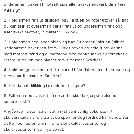
underarmen peker til motsatt side eller svakt nedover). Smerter?
Klikking?
2. Hold armen rett ut til siden, bøy i albuen og roter utover så lang
du kan (slik at overarmen peker rett ut og underarmen rett opp
eller svakt bakover). Smerter? Klikking?
3. Hold armen ned langs siden og bøy 90 grader i albuen (slik at
underarmen peker rett frem). Knytt neven og hold rundt denne
med motsatt hånd og gi motstand med denne mens du forsøket å
rotere ut og inn med skadet arm. Smerter? Svakhet?
4. Hold begge armene rett frem med håndflatene mot hverande og
press hardt sammen. Smerter?
5. Har du hatt klikking i skulderen tidligere?
6. Følte du noe svakhet på de andre skulder-/brystøvelsene
senere i økta?
Angående nakken så er det høyst sannsynlig sekundært til
skulderskaden din, altså at du spenner deg fordi du har vondt. Ser
dette hos nesten alle mine ferske skulderpasienter og
skulerpasienter med mye vondt.