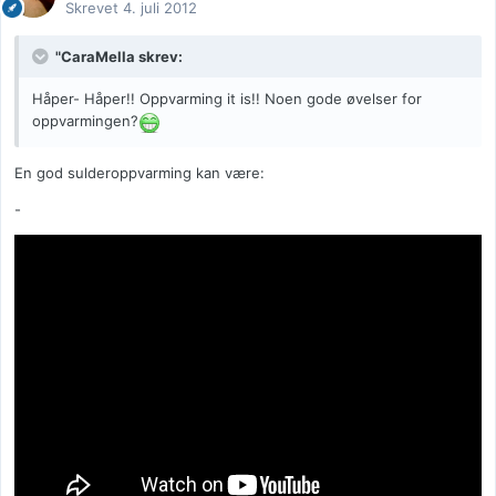
Skrevet
4. juli 2012
"CaraMella skrev:
Håper- Håper!! Oppvarming it is!! Noen gode øvelser for
oppvarmingen?
En god sulderoppvarming kan være:
-