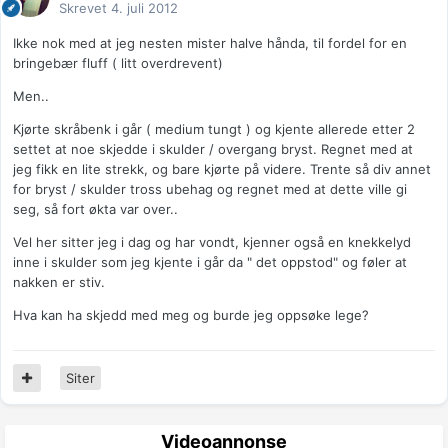
Skrevet
4. juli 2012
Ikke nok med at jeg nesten mister halve hånda, til fordel for en
bringebær fluff ( litt overdrevent)
Men..
Kjørte skråbenk i går ( medium tungt ) og kjente allerede etter 2
settet at noe skjedde i skulder / overgang bryst. Regnet med at
jeg fikk en lite strekk, og bare kjørte på videre. Trente så div annet
for bryst / skulder tross ubehag og regnet med at dette ville gi
seg, så fort økta var over..
Vel her sitter jeg i dag og har vondt, kjenner også en knekkelyd
inne i skulder som jeg kjente i går da " det oppstod" og føler at
nakken er stiv.
Hva kan ha skjedd med meg og burde jeg oppsøke lege?
Siter
Videoannonse