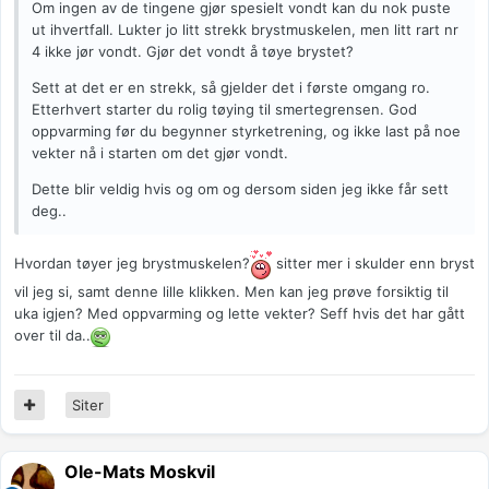
Om ingen av de tingene gjør spesielt vondt kan du nok puste
ut ihvertfall. Lukter jo litt strekk brystmuskelen, men litt rart nr
4 ikke jør vondt. Gjør det vondt å tøye brystet?
Sett at det er en strekk, så gjelder det i første omgang ro.
Etterhvert starter du rolig tøying til smertegrensen. God
oppvarming før du begynner styrketrening, og ikke last på noe
vekter nå i starten om det gjør vondt.
Dette blir veldig hvis og om og dersom siden jeg ikke får sett
deg..
Hvordan tøyer jeg brystmuskelen?
sitter mer i skulder enn bryst
vil jeg si, samt denne lille klikken. Men kan jeg prøve forsiktig til
uka igjen? Med oppvarming og lette vekter? Seff hvis det har gått
over til da..
Siter
Ole-Mats Moskvil