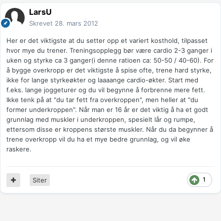
LarsU
Skrevet
28. mars 2012
Her er det viktigste at du setter opp et variert kosthold, tilpasset
hvor mye du trener. Treningsopplegg bør være cardio 2-3 ganger i
uken og styrke ca 3 ganger(i denne ratioen ca: 50-50 / 40-60). For
å bygge overkropp er det viktigste å spise ofte, trene hard styrke,
ikke for lange styrkeøkter og laaaange cardio-økter. Start med
f.eks. lange joggeturer og du vil begynne å forbrenne mere fett.
Ikke tenk på at "du tar fett fra overkroppen", men heller at "du
former underkroppen". Når man er 16 år er det viktig å ha et godt
grunnlag med muskler i underkroppen, spesielt lår og rumpe,
ettersom disse er kroppens største muskler. Når du da begynner å
trene overkropp vil du ha et mye bedre grunnlag, og vil øke
raskere.
1
Siter