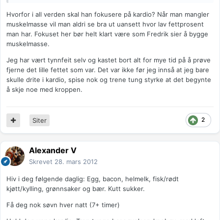
Hvorfor i all verden skal han fokusere på kardio? Når man mangler
muskelmasse vil man aldri se bra ut uansett hvor lav fettprosent
man har. Fokuset her bør helt klart være som Fredrik sier å bygge
muskelmasse.
Jeg har vært tynnfeit selv og kastet bort alt for mye tid på å prøve
fjerne det lille fettet som var. Det var ikke før jeg innså at jeg bare
skulle drite i kardio, spise nok og trene tung styrke at det begynte
å skje noe med kroppen.
2
Siter
Alexander V
Skrevet
28. mars 2012
Hiv i deg følgende daglig: Egg, bacon, helmelk, fisk/rødt
kjøtt/kylling, grønnsaker og bær. Kutt sukker.
Få deg nok søvn hver natt (7+ timer)