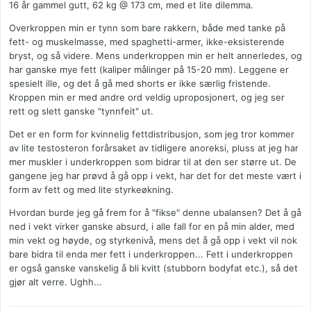
16 år gammel gutt, 62 kg @ 173 cm, med et lite dilemma.
Overkroppen min er tynn som bare rakkern, både med tanke på
fett- og muskelmasse, med spaghetti-armer, ikke-eksisterende
bryst, og så videre. Mens underkroppen min er helt annerledes, og
har ganske mye fett (kaliper målinger på 15-20 mm). Leggene er
spesielt ille, og det å gå med shorts er ikke særlig fristende.
Kroppen min er med andre ord veldig uproposjonert, og jeg ser
rett og slett ganske "tynnfeit" ut.
Det er en form for kvinnelig fettdistribusjon, som jeg tror kommer
av lite testosteron forårsaket av tidligere anoreksi, pluss at jeg har
mer muskler i underkroppen som bidrar til at den ser større ut. De
gangene jeg har prøvd å gå opp i vekt, har det for det meste vært i
form av fett og med lite styrkeøkning.
Hvordan burde jeg gå frem for å "fikse" denne ubalansen? Det å gå
ned i vekt virker ganske absurd, i alle fall for en på min alder, med
min vekt og høyde, og styrkenivå, mens det å gå opp i vekt vil nok
bare bidra til enda mer fett i underkroppen... Fett i underkroppen
er også ganske vanskelig å bli kvitt (stubborn bodyfat etc.), så det
gjør alt verre. Ughh...