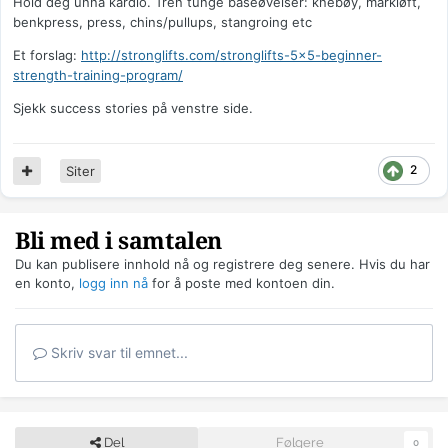
Hold deg unna kardio. Tren tunge baseøvelser: knebøy, markløft,
benkpress, press, chins/pullups, stangroing etc
Et forslag:
http://stronglifts.com/stronglifts-5x5-beginner-
strength-training-program/
Sjekk success stories på venstre side.
2
Siter
Bli med i samtalen
Du kan publisere innhold nå og registrere deg senere. Hvis du har
en konto,
logg inn nå
for å poste med kontoen din.
Skriv svar til emnet...
Del
Følgere
0