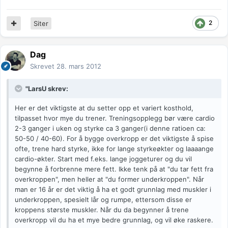
2
Siter
Dag
Skrevet
28. mars 2012
"LarsU skrev:
Her er det viktigste at du setter opp et variert kosthold,
tilpasset hvor mye du trener. Treningsopplegg bør være cardio
2-3 ganger i uken og styrke ca 3 ganger(i denne ratioen ca:
50-50 / 40-60). For å bygge overkropp er det viktigste å spise
ofte, trene hard styrke, ikke for lange styrkeøkter og laaaange
cardio-økter. Start med f.eks. lange joggeturer og du vil
begynne å forbrenne mere fett. Ikke tenk på at "du tar fett fra
overkroppen", men heller at "du former underkroppen". Når
man er 16 år er det viktig å ha et godt grunnlag med muskler i
underkroppen, spesielt lår og rumpe, ettersom disse er
kroppens største muskler. Når du da begynner å trene
overkropp vil du ha et mye bedre grunnlag, og vil øke raskere.