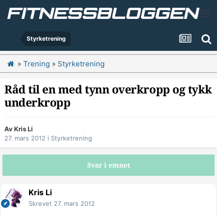
Styrketrening
»
Trening
»
Styrketrening
Råd til en med tynn overkropp og tykk
underkropp
Av
Kris Li
27. mars 2012
i
Styrketrening
Svar i emnet
Kris Li
Skrevet
27. mars 2012