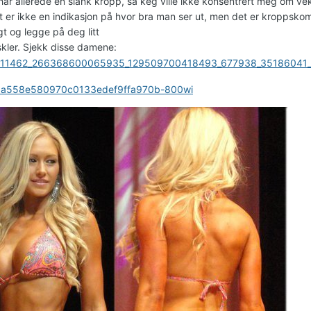
har allerede en slank kropp, så keg ville ikke konsentrert meg om 
t er ikke en indikasjon på hvor bra man ser ut, men det er kroppskom
gt og legge på deg litt
kler. Sjekk disse damene: