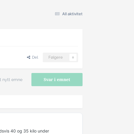
All aktivitet
Del
Følgere
0
t nytt emne
Svar i emnet
dsvis 40 og 35 kilo under