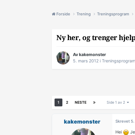
Forside
Trening
Treningsprogram
Ny her, og trenger hjel
Av
kakemonster
5. mars 2012
i
Treningsprogra
1
2
NESTE
Side 1 av 2
kakemonster
Skrevet
5.
Hei
Jeg