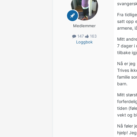
svangerska
Fra tidlig
satt opp 
Medlemmer
armene, lå
147
163
Mitt andre
Loggbok
7 dager i
tilbake ig
Nå er jeg
Trives ik
familie so
barn.
Mitt størs
forferdeli
tiden (føl
vekt og b
Nå føler j
hjelp! Jeg