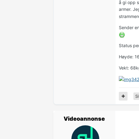
å gi opp s
armer. Jeg
strammere
Sender en
Status pe
Høyde: 1
Vekt: 68k
Si
Videoannonse