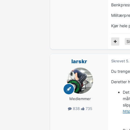
Benkpres
Militærpr
Kjør hele 
Si
larskr
Skrevet
5.
Du trenge
Deretter 
Det
mål
Medlemmer
sli
838
735
htt