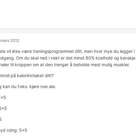
 mars 2012
ste vil ikke være treningsprogrammet ditt, men hvor mye du legger i d
edgang. Om du skal ned i vekt er det minst 80% kosthold og kanskje 
naler til kroppen om at den trenger å beholde mest mulig muskler.
troll på kaloriinntaket ditt?
g kan du f.eks. kjøre noe ala:
5x5
 2x5
5
yd roing: 5x5