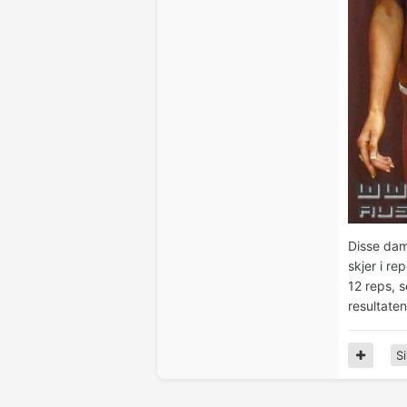
Disse dam
skjer i re
12 reps, s
resultate
Si