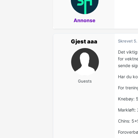
Annonse
Gjest aaa
Skrevet
5.
Det viktig
for vektn
sende sig
Har du kon
Guests
For trenin
Knebøy: 
Markløft:
Chins: 5x
Foroverbø