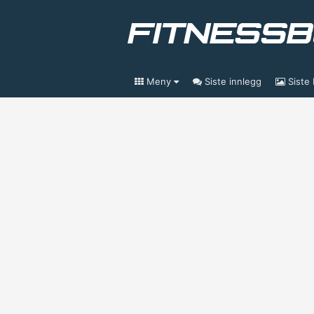
Meny
Siste innlegg
Siste 