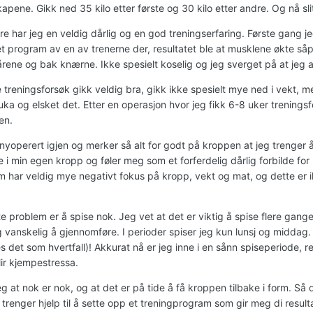
pene. Gikk ned 35 kilo etter første og 30 kilo etter andre. Og nå sli
ere har jeg en veldig dårlig og en god treningserfaring. Første gang je
et program av en av trenerne der, resultatet ble at musklene økte såp
rene og bak knærne. Ikke spesielt koselig og jeg sverget på at jeg ald
 treningsforsøk gikk veldig bra, gikk ikke spesielt mye ned i vekt, m
 uka og elsket det. Etter en operasjon hvor jeg fikk 6-8 uker trening
jen.
 nyoperert igjen og merker så alt for godt på kroppen at jeg trenger
ke i min egen kropp og føler meg som et forferdelig dårlig forbilde f
m har veldig mye negativt fokus på kropp, vekt og mat, og dette er i
te problem er å spise nok. Jeg vet at det er viktig å spise flere ga
g vanskelig å gjennomføre. I perioder spiser jeg kun lunsj og middag. 
es det som hvertfall)! Akkurat nå er jeg inne i en sånn spiseperiode, res
lir kjempestressa.
eg at nok er nok, og at det er på tide å få kroppen tilbake i form. Så 
 trenger hjelp til å sette opp et treningprogram som gir meg di result