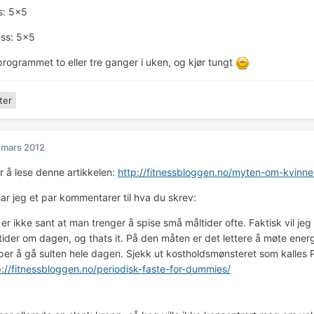
s: 5x5
ess: 5x5
programmet to eller tre ganger i uken, og kjør tungt
ter
 mars 2012
r å lese denne artikkelen:
http://fitnessbloggen.no/myten-om-kvinne
har jeg et par kommentarer til hva du skrev:
 er ikke sant at man trenger å spise små måltider ofte. Faktisk vil je
tider om dagen, og thats it. På den måten er det lettere å møte energ
pper å gå sulten hele dagen. Sjekk ut kostholdsmønsteret som kalles 
p://fitnessbloggen.no/periodisk-faste-for-dummies/