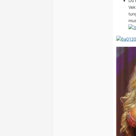
Du 
Vek
tun
mus