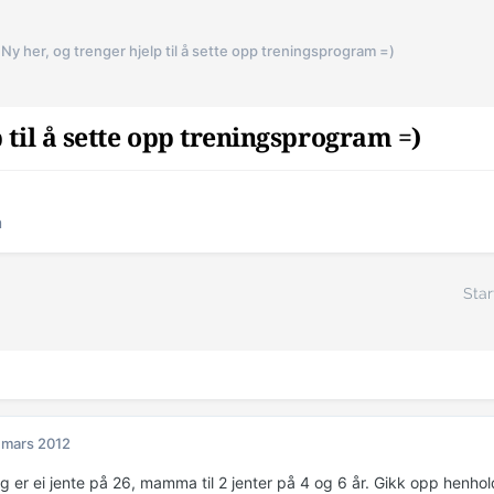
Ny her, og trenger hjelp til å sette opp treningsprogram =)
p til å sette opp treningsprogram =)
m
Star
 mars 2012
 er ei jente på 26, mamma til 2 jenter på 4 og 6 år. Gikk opp henhol