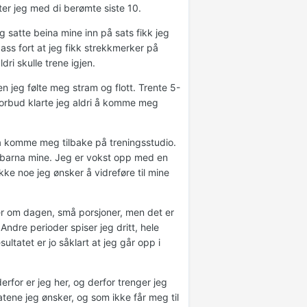
ter jeg med di berømte siste 10.
g satte beina mine inn på sats fikk jeg
ass fort at jeg fikk strekkmerker på
ri skulle trene igjen.
en jeg følte meg stram og flott. Trente 5-
sforbud klarte jeg aldri å komme meg
 å komme meg tilbake på treningsstudio.
or barna mine. Jeg er vokst opp med en
kke noe jeg ønsker å vidreføre til mine
nger om dagen, små porsjoner, men det er
Andre perioder spiser jeg dritt, hele
ultatet er jo såklart at jeg går opp i
derfor er jeg her, og derfor trenger jeg
atene jeg ønsker, og som ikke får meg til