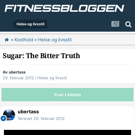
Helse og livsstil
»
Kosthold
»
Helse og livsstil
Sugar: The Bitter Truth
Av
ubertass
29. februar 2012
i
Helse og livsstil
Svar i emnet
ubertass
Skrevet
29. februar 2012