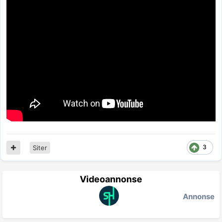
3
Siter
Videoannonse
Annonse