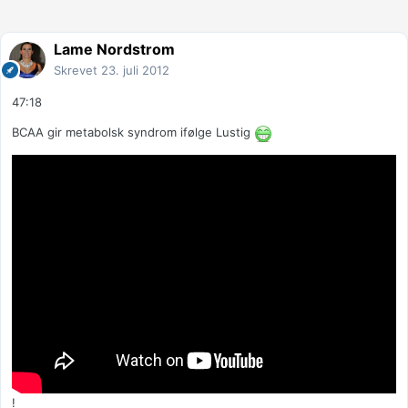
Lame Nordstrom
Skrevet
23. juli 2012
47:18
BCAA gir metabolsk syndrom ifølge Lustig
!