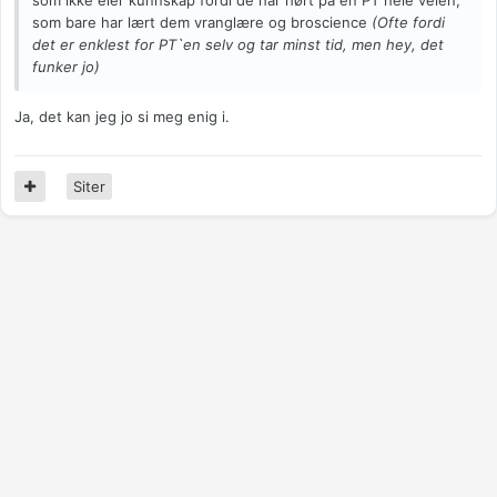
som ikke eier kunnskap fordi de har hørt på en PT hele veien,
som bare har lært dem vranglære og broscience
(Ofte fordi
det er enklest for PT`en selv og tar minst tid, men hey, det
funker jo)
Ja, det kan jeg jo si meg enig i.
Siter