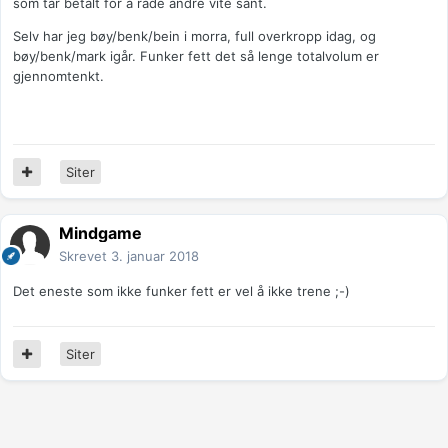
som tar betalt for å råde andre vite sånt.
Selv har jeg bøy/benk/bein i morra, full overkropp idag, og
bøy/benk/mark igår. Funker fett det så lenge totalvolum er
gjennomtenkt.
Siter
Mindgame
Skrevet
3. januar 2018
Det eneste som ikke funker fett er vel å ikke trene ;-)
Siter