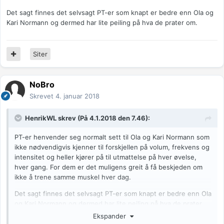
Det sagt finnes det selvsagt PT-er som knapt er bedre enn Ola og
Kari Normann og dermed har lite peiling på hva de prater om.
Siter
NoBro
Skrevet
4. januar 2018
HenrikWL
skrev (På 4.1.2018 den 7.46):
PT-er henvender seg normalt sett til Ola og Kari Normann som
ikke nødvendigvis kjenner til forskjellen på volum, frekvens og
intensitet og heller kjører på til utmattelse på hver øvelse,
hver gang. For dem er det muligens greit å få beskjeden om
ikke å trene samme muskel hver dag.
Det sagt finnes det selvsagt PT-er som knapt er bedre enn Ola
og Kari Normann og dermed har lite peiling på hva de prater
om.
Ekspander