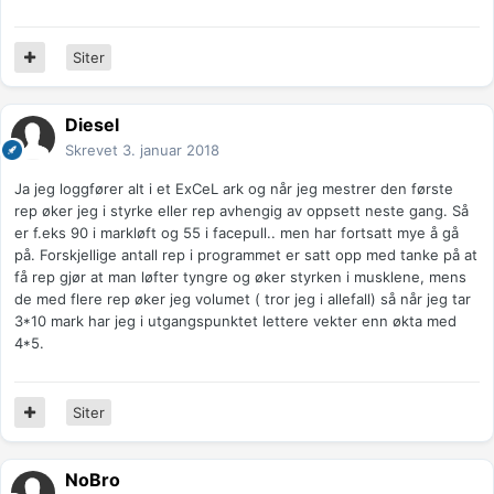
Siter
Diesel
Skrevet
3. januar 2018
Ja jeg loggfører alt i et ExCeL ark og når jeg mestrer den første
rep øker jeg i styrke eller rep avhengig av oppsett neste gang. Så
er f.eks 90 i markløft og 55 i facepull.. men har fortsatt mye å gå
på. Forskjellige antall rep i programmet er satt opp med tanke på at
få rep gjør at man løfter tyngre og øker styrken i musklene, mens
de med flere rep øker jeg volumet ( tror jeg i allefall) så når jeg tar
3*10 mark har jeg i utgangspunktet lettere vekter enn økta med
4*5.
Siter
NoBro