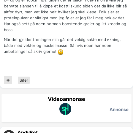
64 kg og er 180cm høy. Siden det er black friday i morra ville jeg
benytte sjansen til å kjøpe et kosttilskudd siden det da ikke blir så
altfor dyrt, men vet ikke helt hvilket jeg skal kjøpe. Folk sier at
proteinpulver er viktigst men jeg føler at jeg får i meg nok av det.
Har også sett på noen hormon boostende greier og litt kreatin og
bcaa.
Når det gjelder treningen min går det veldig sakte med økning,
både med vekter og muskelmasse. Så hvis noen har noen
anbefalinger så skriv gjerne!
Siter
Videoannonse
Annonse
AndyBet