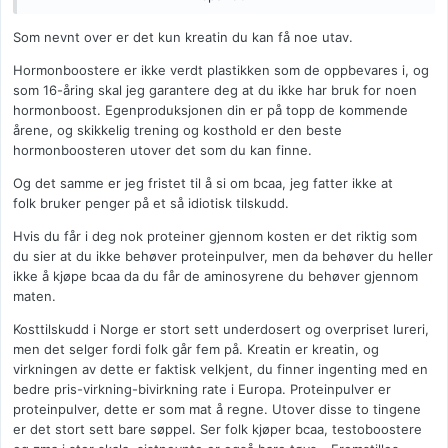
både med vekter og muskelmasse. Så hvis noen har noen
anbefalinger så skriv gjerne!
Som nevnt over er det kun kreatin du kan få noe utav.
Hormonboostere er ikke verdt plastikken som de oppbevares i, og
som 16-åring skal jeg garantere deg at du ikke har bruk for noen
hormonboost. Egenproduksjonen din er på topp de kommende
årene, og skikkelig trening og kosthold er den beste
hormonboosteren utover det som du kan finne.
Og det samme er jeg fristet til å si om bcaa, jeg fatter ikke at
folk bruker penger på et så idiotisk tilskudd.
Hvis du får i deg nok proteiner gjennom kosten er det riktig som
du sier at du ikke behøver proteinpulver, men da behøver du heller
ikke å kjøpe bcaa da du får de aminosyrene du behøver gjennom
maten.
Kosttilskudd i Norge er stort sett underdosert og overpriset lureri,
men det selger fordi folk går fem på. Kreatin er kreatin, og
virkningen av dette er faktisk velkjent, du finner ingenting med en
bedre pris-virkning-bivirkning rate i Europa. Proteinpulver er
proteinpulver, dette er som mat å regne. Utover disse to tingene
er det stort sett bare søppel. Ser folk kjøper bcaa, testoboostere