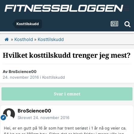
Kosttilskudd
»
Kosthold
»
Kosttilskudd
Hvilket kosttilskudd trenger jeg mest?
Av
BroScience00
24. november 2016
i
Kosttilskudd
Svar i emnet
BroScience00
Skrevet
24. november 2016
Hei, er en gutt på 16 år som har trent seriøst i 1 år nå og veier ca.