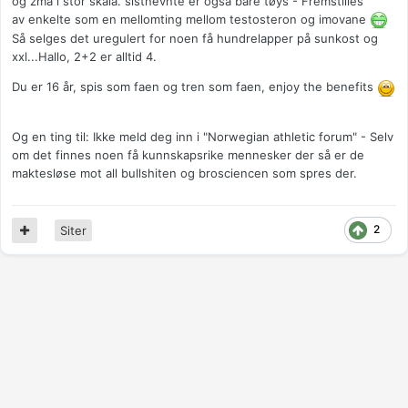
og zma i stor skala. sistnevnte er også bare tøys - Fremstilles
av enkelte som en mellomting mellom testosteron og imovane
Så selges det uregulert for noen få hundrelapper på sunkost og
xxl...Hallo, 2+2 er alltid 4.
Du er 16 år, spis som faen og tren som faen, enjoy the benefits
Og en ting til: Ikke meld deg inn i "Norwegian athletic forum" - Selv
om det finnes noen få kunnskapsrike mennesker der så er de
maktesløse mot all bullshiten og brosciencen som spres der.
2
Siter