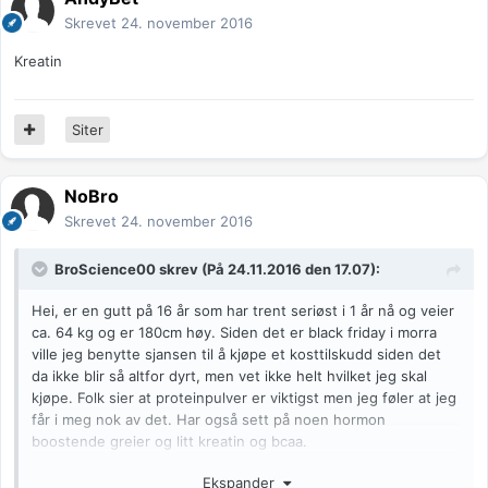
Skrevet
24. november 2016
Kreatin
Siter
NoBro
Skrevet
24. november 2016
BroScience00
skrev (På 24.11.2016 den 17.07):
Hei, er en gutt på 16 år som har trent seriøst i 1 år nå og veier
ca. 64 kg og er 180cm høy. Siden det er black friday i morra
ville jeg benytte sjansen til å kjøpe et kosttilskudd siden det
da ikke blir så altfor dyrt, men vet ikke helt hvilket jeg skal
kjøpe. Folk sier at proteinpulver er viktigst men jeg føler at jeg
får i meg nok av det. Har også sett på noen hormon
boostende greier og litt kreatin og bcaa.
Når det gjelder treningen min går det veldig sakte med økning,
Ekspander