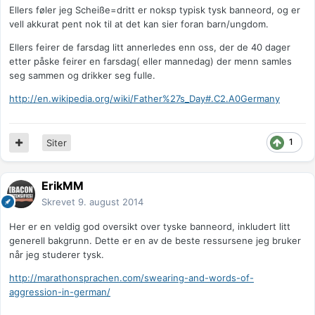
Ellers føler jeg Scheiße=dritt er noksp typisk tysk banneord, og er
vell akkurat pent nok til at det kan sier foran barn/ungdom.
Ellers feirer de farsdag litt annerledes enn oss, der de 40 dager
etter påske feirer en farsdag( eller mannedag) der menn samles
seg sammen og drikker seg fulle.
http://en.wikipedia.org/wiki/Father%27s_Day#.C2.A0Germany
1
Siter
ErikMM
Skrevet
9. august 2014
Her er en veldig god oversikt over tyske banneord, inkludert litt
generell bakgrunn. Dette er en av de beste ressursene jeg bruker
når jeg studerer tysk.
http://marathonsprachen.com/swearing-and-words-of-
aggression-in-german/