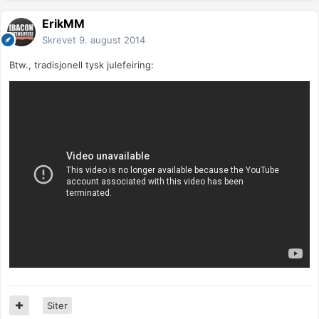
ErikMM
Skrevet
9. august 2014
Btw., tradisjonell tysk julefeiring:
Siter