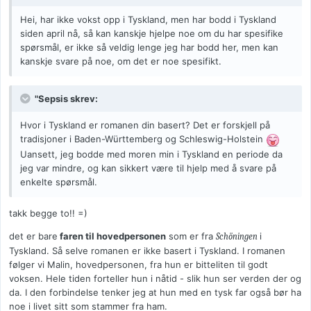
Hei, har ikke vokst opp i Tyskland, men har bodd i Tyskland
siden april nå, så kan kanskje hjelpe noe om du har spesifike
spørsmål, er ikke så veldig lenge jeg har bodd her, men kan
kanskje svare på noe, om det er noe spesifikt.
"Sepsis skrev:
Hvor i Tyskland er romanen din basert? Det er forskjell på
tradisjoner i Baden-Württemberg og Schleswig-Holstein
Uansett, jeg bodde med moren min i Tyskland en periode da
jeg var mindre, og kan sikkert være til hjelp med å svare på
enkelte spørsmål.
takk begge to!! =)
det er bare
faren til hovedpersonen
som er fra
i
Schöningen
Tyskland. Så selve romanen er ikke basert i Tyskland. I romanen
følger vi Malin, hovedpersonen, fra hun er bitteliten til godt
voksen. Hele tiden forteller hun i nåtid - slik hun ser verden der og
da. I den forbindelse tenker jeg at hun med en tysk far også bør ha
noe i livet sitt som stammer fra ham.