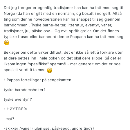
Det jeg trenger er egenltig tradisjoner han kan ha tatt med seg til
Norge (da han er gift med en normann, og bosatt i norge!). Altså
ting som denne hovedpersonen kan ha snappet til seg gjennom
barndommen . Tyske barne-helter, litteratur, eventyr, vaner,
tradisjoner, jul, påske osv... Og evt. språk-greier. Om det finnes
typiske fraser eller banneord denne Pappaen kan ha tatt med seg
Beklager om dette virker diffust, det er ikke så lett å forklare uten
at dere settes inn i hele boken og det skal dere slippe! Så det er
liksom ingen "spesifikke" spørsmål - mer generelt om det er noe
spesielt verdt å ta med
Pappas fortellinger på sengekanten:
à
tyske barndomshelter?
tyske eventyr ?
HØYTIDER:
à
-mat?
-skikker /vaner (julenisse, påskeegg, andre ting?)