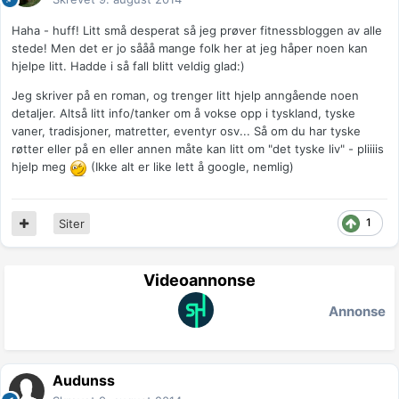
Haha - huff! Litt små desperat så jeg prøver fitnessbloggen av alle
stede! Men det er jo sååå mange folk her at jeg håper noen kan
hjelpe litt. Hadde i så fall blitt veldig glad:)
Jeg skriver på en roman, og trenger litt hjelp anngående noen
detaljer. Altså litt info/tanker om å vokse opp i tyskland, tyske
vaner, tradisjoner, matretter, eventyr osv... Så om du har tyske
røtter eller på en eller annen måte kan litt om "det tyske liv" - pliiiis
hjelp meg
(Ikke alt er like lett å google, nemlig)
1
Siter
Videoannonse
Annonse
Audunss