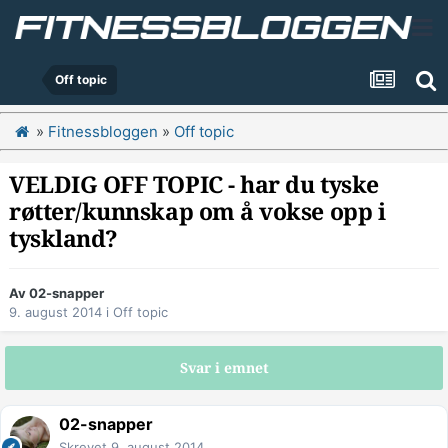
Off topic
»
Fitnessbloggen
»
Off topic
VELDIG OFF TOPIC - har du tyske
røtter/kunnskap om å vokse opp i
tyskland?
Av
02-snapper
9. august 2014
i
Off topic
Svar i emnet
02-snapper
Skrevet
9. august 2014