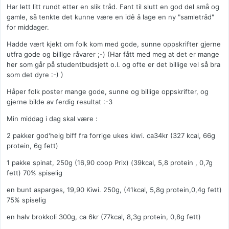
Har lett litt rundt etter en slik tråd. Fant til slutt en god del små og
gamle, så tenkte det kunne være en idê å lage en ny "samletråd"
for middager.
Hadde vært kjekt om folk kom med gode, sunne oppskrifter gjerne
utfra gode og billige råvarer ;-) (Har fått med meg at det er mange
her som går på studentbudsjett o.l. og ofte er det billige vel så bra
som det dyre :-) )
Håper folk poster mange gode, sunne og billige oppskrifter, og
gjerne bilde av ferdig resultat :-3
Min middag i dag skal være :
2 pakker god'helg biff fra forrige ukes kiwi. ca34kr (327 kcal, 66g
protein, 6g fett)
1 pakke spinat, 250g (16,90 coop Prix) (39kcal, 5,8 protein , 0,7g
fett) 70% spiselig
en bunt asparges, 19,90 Kiwi. 250g, (41kcal, 5,8g protein,0,4g fett)
75% spiselig
en halv brokkoli 300g, ca 6kr (77kcal, 8,3g protein, 0,8g fett)