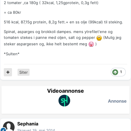
2 tomater ,ca 180g ( 32kcal, 1,25gprotein, 0,3g fett)
= ca 80kr
516 kcal, 87,15g protein, 8,2g fett.+ en ss olje (99kcal) til steking.
Spinat, asparges og brokkoli dampes. mens ytrefilet'ene og
tomaten stekes i panne med oljen, salt og pepper
(Mulig jeg
steker aspargesen og, ikke helt bestemt meg
)
*Sulten*
1
Siter
Videoannonse
Annonse
Sephania
Skrevet
19. mai 2014