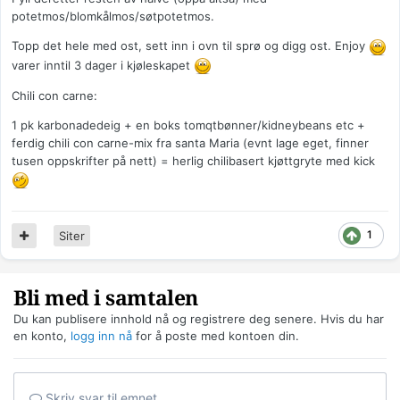
potetmos/blomkålmos/søtpotetmos.
Topp det hele med ost, sett inn i ovn til sprø og digg ost. Enjoy
varer inntil 3 dager i kjøleskapet
Chili con carne:
1 pk karbonadedeig + en boks tomqtbønner/kidneybeans etc +
ferdig chili con carne-mix fra santa Maria (evnt lage eget, finner
tusen oppskrifter på nett) = herlig chilibasert kjøttgryte med kick
1
Siter
Bli med i samtalen
Du kan publisere innhold nå og registrere deg senere. Hvis du har
en konto,
logg inn nå
for å poste med kontoen din.
Skriv svar til emnet...