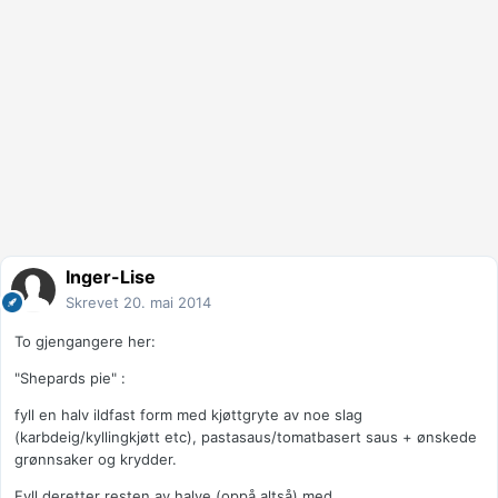
Inger-Lise
Skrevet
20. mai 2014
To gjengangere her:
"Shepards pie" :
fyll en halv ildfast form med kjøttgryte av noe slag
(karbdeig/kyllingkjøtt etc), pastasaus/tomatbasert saus + ønskede
grønnsaker og krydder.
Fyll deretter resten av halve (oppå altså) med