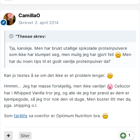
CamillaO
Skrevet
3. april 2014
"Theeae skrev:
Tja, kanskje. Men har brukt utallige sjokolade proteinpulvere
som ikke har klumpet seg, men mulig jeg har gjort feil
Men
har du noen tips til et godt vanilje proteinpulver da?
Kan jo testes å se om det ikke er et problem lenger.
Hmmm... Jeg har masse forskjellig, men ikke vanilje!
Cellucor
har i Whipped Vanilla tror jeg, og alle de jeg har prøvd av dem er
kjempegode, så jeg tror nok den vil duge. Men koster litt mer da,
pga. shipping o.l.
Som
fat4life
sa ovenfor er Optimum Nutrition bra.
1
Siter