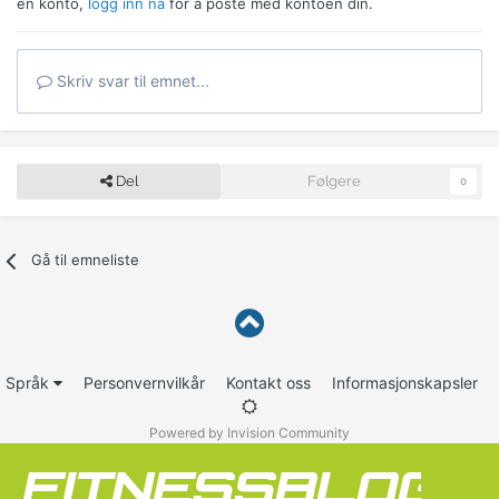
en konto,
logg inn nå
for å poste med kontoen din.
Skriv svar til emnet...
Del
Følgere
0
Gå til emneliste
Språk
Personvernvilkår
Kontakt oss
Informasjonskapsler
Powered by Invision Community