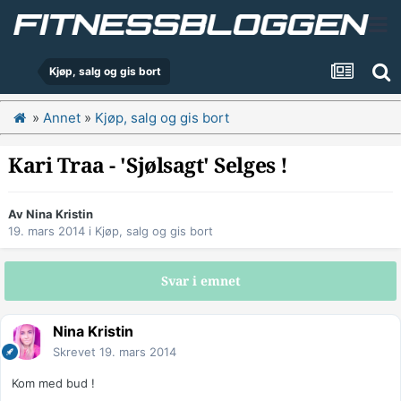
Kjøp, salg og gis bort
»
Annet
»
Kjøp, salg og gis bort
Kari Traa - 'Sjølsagt' Selges !
Av
Nina Kristin
19. mars 2014
i
Kjøp, salg og gis bort
Svar i emnet
Nina Kristin
Skrevet
19. mars 2014
Kom med bud !