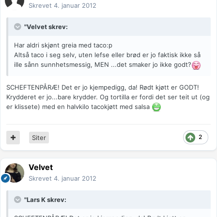
Skrevet
4. januar 2012
"Velvet skrev:
Har aldri skjønt greia med taco:p
Altså taco i seg selv, uten lefse eller brød er jo faktisk ikke så
ille sånn sunnhetsmessig, MEN ...det smaker jo ikke godt?
SCHEFTENPÅRÆ! Det er jo kjempedigg, da! Rødt kjøtt er GODT!
Krydderet er jo...bare krydder. Og tortilla er fordi det ser teit ut (og
er klissete) med en halvkilo tacokjøtt med salsa
2
Siter
Velvet
Skrevet
4. januar 2012
"Lars K skrev: