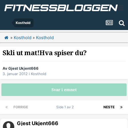
Kosthold
»
Kosthold
»
Kosthold
Skli ut mat!Hva spiser du?
Av Gjest Ukjent666
3. januar 2012
i
Kosthold
Svar i emnet
FORRIGE
Side 1 av 2
NESTE
Gjest Ukjent666