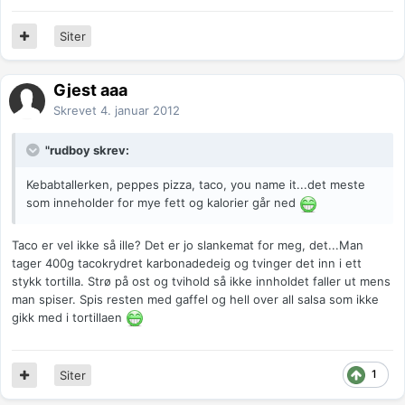
Siter
Gjest aaa
Skrevet
4. januar 2012
"rudboy skrev:
Kebabtallerken, peppes pizza, taco, you name it...det meste
som inneholder for mye fett og kalorier går ned
Taco er vel ikke så ille? Det er jo slankemat for meg, det...Man
tager 400g tacokrydret karbonadedeig og tvinger det inn i ett
stykk tortilla. Strø på ost og tvihold så ikke innholdet faller ut mens
man spiser. Spis resten med gaffel og hell over all salsa som ikke
gikk med i tortillaen
1
Siter