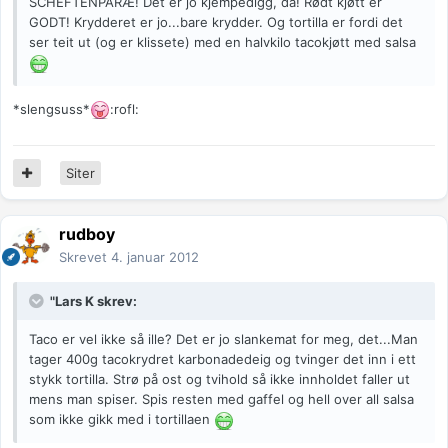
SCHEFTENPÅRÆ! Det er jo kjempedigg, da! Rødt kjøtt er
GODT! Krydderet er jo...bare krydder. Og tortilla er fordi det
ser teit ut (og er klissete) med en halvkilo tacokjøtt med salsa
*slengsuss*
:rofl:
Siter
rudboy
Skrevet
4. januar 2012
"Lars K skrev:
Taco er vel ikke så ille? Det er jo slankemat for meg, det...Man
tager 400g tacokrydret karbonadedeig og tvinger det inn i ett
stykk tortilla. Strø på ost og tvihold så ikke innholdet faller ut
mens man spiser. Spis resten med gaffel og hell over all salsa
som ikke gikk med i tortillaen