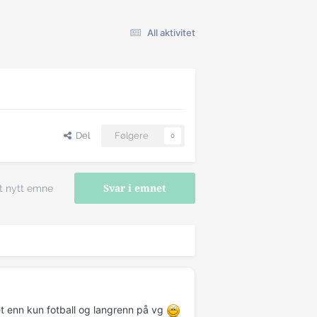
All aktivitet
Del
Følgere
0
t nytt emne
Svar i emnet
et enn kun fotball og langrenn på vg