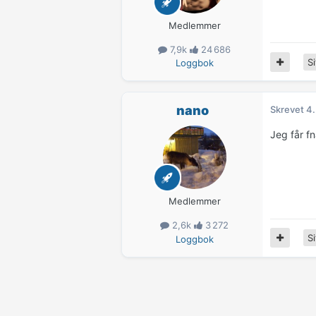
Medlemmer
7,9k
24 686
Si
Loggbok
nano
Skrevet
4.
Jeg får f
Medlemmer
2,6k
3 272
Si
Loggbok