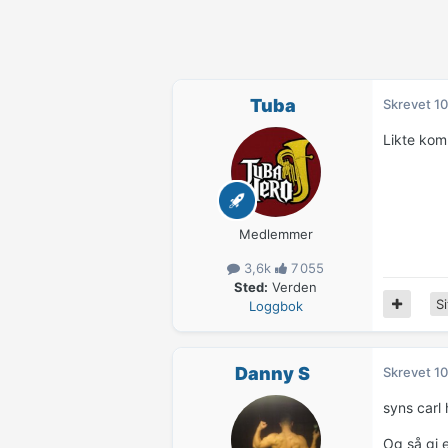
Tuba
Skrevet
10
Likte komm
Medlemmer
3,6k
7 055
Sted:
Verden
Si
Loggbok
Danny S
Skrevet
10
syns carl 
Og så gi 