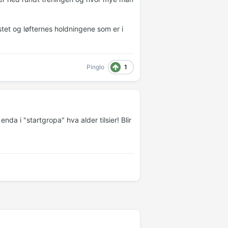
stet og løfternes holdningene som er i
1
Pinglo
 enda i "startgropa" hva alder tilsier! Blir