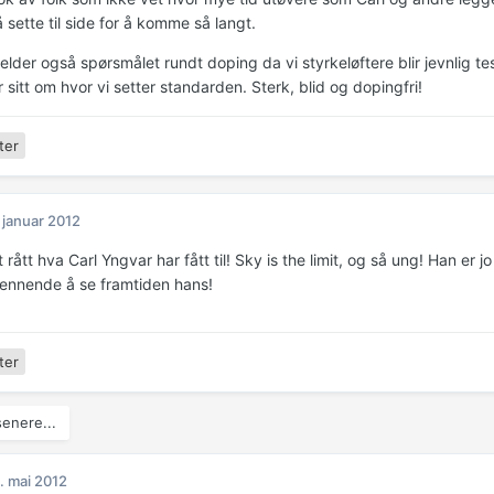
 sette til side for å komme så langt.
lder også spørsmålet rundt doping da vi styrkeløftere blir jevnlig te
 sitt om hvor vi setter standarden. Sterk, blid og dopingfri!
ter
 januar 2012
t rått hva Carl Yngvar har fått til! Sky is the limit, og så ung! Han er jo
nnende å se framtiden hans!
ter
enere...
. mai 2012