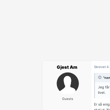
Gjest Am
Skrevet
4.
"nan
Jeg får
livet.
Guests
Er så enig
skal ut. 