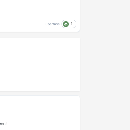
1
ubertass
enn!