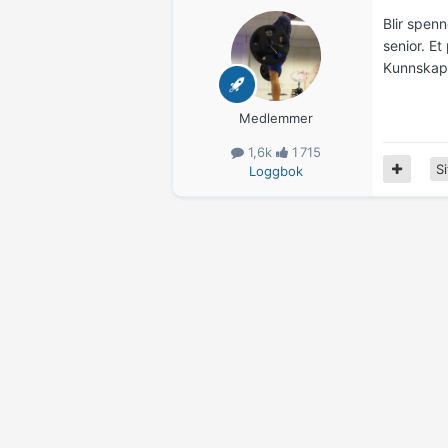
Blir spenn
senior. Et
Kunnskaps
Medlemmer
1,6k
1 715
Si
Loggbok