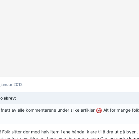
 januar 2012
o skrev:
 fnatt av alle kommentarene under slike artikler
Alt for mange folk
! Folk sitter der med halvlitern i ene hånda, klare til å dra ut på byen
Nok av folk som ikke vet hvor mye tid utøvere som Carl og andre leg