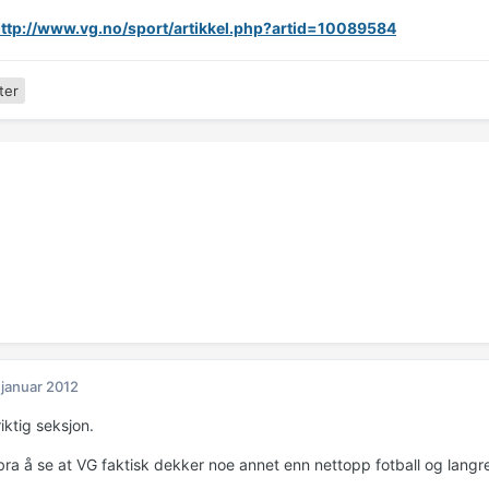
ttp://www.vg.no/sport/artikkel.php?artid=10089584
ter
 januar 2012
 riktig seksjon.
 bra å se at VG faktisk dekker noe annet enn nettopp fotball og langr