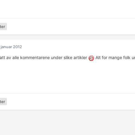
ter
 januar 2012
natt av alle kommentarene under slike artikler
Alt for mange folk un
ter