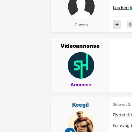
Les her:
h
Si
Guests
Videoannonse
Annonse
Keegil
Skrevet
3.
Flyttet til
For øvrig