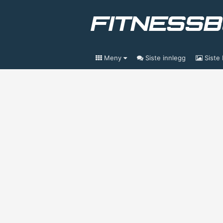
Meny
Siste innlegg
Siste 