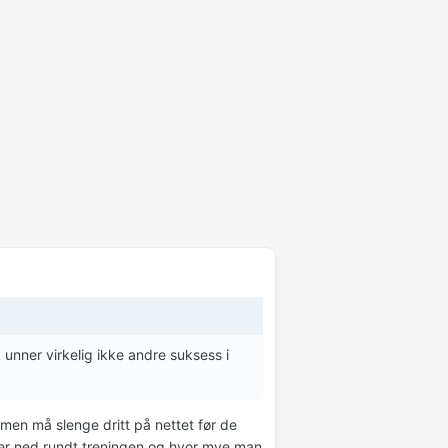
 unner virkelig ikke andre suksess i
, men må slenge dritt på nettet før de
ger ned rundt treningen og hvor mye man