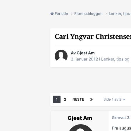
Forside
Fitnessbloggen
Lenker, tip
Carl Yngvar Christense
Av Gjest Am
3. januar 2012
i
Lenker, tips o
1
2
NESTE
Side 1 av 2
Gjest Am
Skrevet
3.
Fra augus