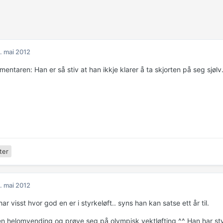
. mai 2012
entaren: Han er så stiv at han ikkje klarer å ta skjorten på seg sjølv
ter
. mai 2012
har visst hvor god en er i styrkeløft.. syns han kan satse ett år til.
en helomvending og prøve seg på olympisk vektløfting ^^ Han har styrk