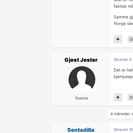
faktisk må
Samme gje
Norge sier
Si
Gjest Jester
Skrevet
4.
Det er hel
kjempespe
Si
Guests
4 måneder s
Sentadilla
Skrevet
10