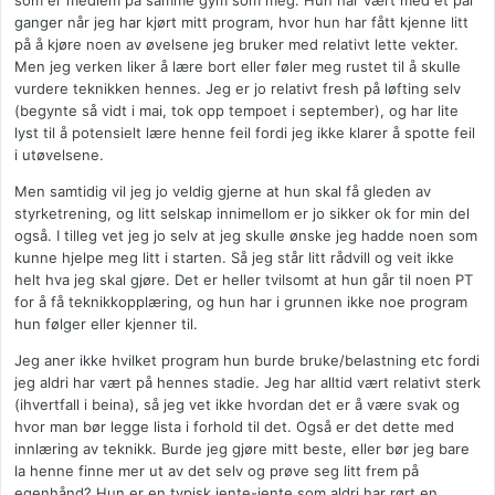
som er medlem på samme gym som meg. Hun har vært med et par
ganger når jeg har kjørt mitt program, hvor hun har fått kjenne litt
på å kjøre noen av øvelsene jeg bruker med relativt lette vekter.
Men jeg verken liker å lære bort eller føler meg rustet til å skulle
vurdere teknikken hennes. Jeg er jo relativt fresh på løfting selv
(begynte så vidt i mai, tok opp tempoet i september), og har lite
lyst til å potensielt lære henne feil fordi jeg ikke klarer å spotte feil
i utøvelsene.
Men samtidig vil jeg jo veldig gjerne at hun skal få gleden av
styrketrening, og litt selskap innimellom er jo sikker ok for min del
også. I tilleg vet jeg jo selv at jeg skulle ønske jeg hadde noen som
kunne hjelpe meg litt i starten. Så jeg står litt rådvill og veit ikke
helt hva jeg skal gjøre. Det er heller tvilsomt at hun går til noen PT
for å få teknikkopplæring, og hun har i grunnen ikke noe program
hun følger eller kjenner til.
Jeg aner ikke hvilket program hun burde bruke/belastning etc fordi
jeg aldri har vært på hennes stadie. Jeg har alltid vært relativt sterk
(ihvertfall i beina), så jeg vet ikke hvordan det er å være svak og
hvor man bør legge lista i forhold til det. Også er det dette med
innlæring av teknikk. Burde jeg gjøre mitt beste, eller bør jeg bare
la henne finne mer ut av det selv og prøve seg litt frem på
egenhånd? Hun er en typisk jente-jente som aldri har rørt en