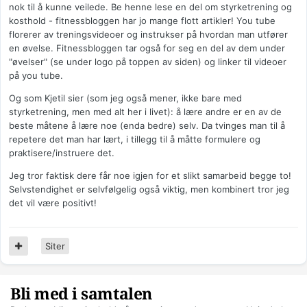
nok til å kunne veilede. Be henne lese en del om styrketrening og
kosthold - fitnessbloggen har jo mange flott artikler! You tube
florerer av treningsvideoer og instrukser på hvordan man utfører
en øvelse. Fitnessbloggen tar også for seg en del av dem under
"øvelser" (se under logo på toppen av siden) og linker til videoer
på you tube.
Og som Kjetil sier (som jeg også mener, ikke bare med
styrketrening, men med alt her i livet): å lære andre er en av de
beste måtene å lære noe (enda bedre) selv. Da tvinges man til å
repetere det man har lært, i tillegg til å måtte formulere og
praktisere/instruere det.
Jeg tror faktisk dere får noe igjen for et slikt samarbeid begge to!
Selvstendighet er selvfølgelig også viktig, men kombinert tror jeg
det vil være positivt!
Siter
Bli med i samtalen