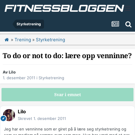
Styrketrening
»
Trening
»
Styrketrening
To do or not to do: lære opp venninne?
Av
Lilo
1. desember 2011
i
Styrketrening
Svar i emnet
Lilo
Skrevet
1. desember 2011
Jeg har en venninne som er giret på å lære seg styrketrening og