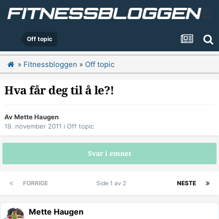
Off topic
»
Fitnessbloggen
»
Off topic
Hva får deg til å le?!
Av
Mette Haugen
19. november 2011
i
Off topic
Svar i emnet
FORRIGE
Side 1 av 2
NESTE
Mette Haugen