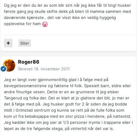
Og jeg er den du ler av som blir sint når jeg ikke får til ting! husker
første gang jeg skulle skifte dekk på bilen til mamma sammen med
daværende kjæreste.. det var visst ikke en veldig hyggelig
opplevelse for ham
Siter
Roger86
Skrevet
19. november 2011
Jeg er langt over gjennomsnittlig glad i å følge med på
bevegelsesmønstrene og faktene til folk. Spesielt barn, eldre eller
andre finurlige vesen. Dette er en av grunnene til jeg elsker
Tangerud og folka der. Det er klart at jo glattere det blir, jo mer er
det å følge med på. Jeg husker godt for 2 år siden da jeg bodde
midt i Grimstad sentrum og kunne se rett på de fulle folka som
kom ut fra kebabsjappa med en stor pizza i hendene, på nattestid.
Jeg kødder ikke om jeg sier at 1/3 personer trynte i trappene eller i
løpet av de tre følgende stega, på vintertid når det var is.