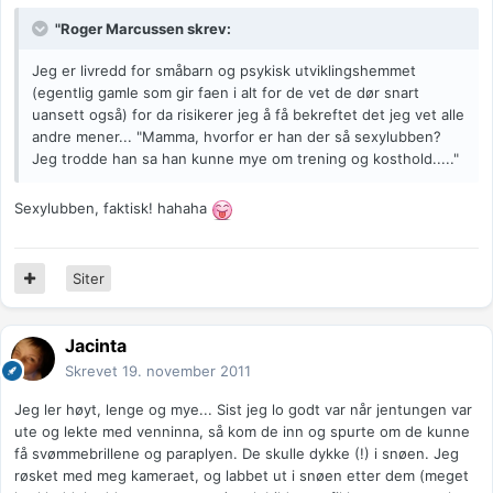
"Roger Marcussen skrev:
Jeg er livredd for småbarn og psykisk utviklingshemmet
(egentlig gamle som gir faen i alt for de vet de dør snart
uansett også) for da risikerer jeg å få bekreftet det jeg vet alle
andre mener... "Mamma, hvorfor er han der så sexylubben?
Jeg trodde han sa han kunne mye om trening og kosthold....."
Sexylubben, faktisk! hahaha
Siter
Jacinta
Skrevet
19. november 2011
Jeg ler høyt, lenge og mye... Sist jeg lo godt var når jentungen var
ute og lekte med venninna, så kom de inn og spurte om de kunne
få svømmebrillene og paraplyen. De skulle dykke (!) i snøen. Jeg
røsket med meg kameraet, og labbet ut i snøen etter dem (meget