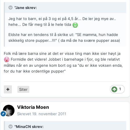
"Jane skrev:
Jeg har to barn, ei på 3 og ei på 4,5 år... De ler jeg mye av..
hehe... De får meg til å le hele tida
Eldste har en tendens til å skrike ut: "SE mamma, hun hadde
skikkelig store pupper...!!!" ( da må de ha svære pupper assa)
Folk må lære barna sine at det er visse ting man ikke sier høyt ja
Formidle det videre! Jobbet i barnehage i fjor, og ble relativt
målløs når en av ungene kom bort og sa "du er ikke voksen enda,
for du har ikke ordentlige pupper"
1
Siter
Viktoria Moen
Skrevet
19. november 2011
"MinaCN skrev: