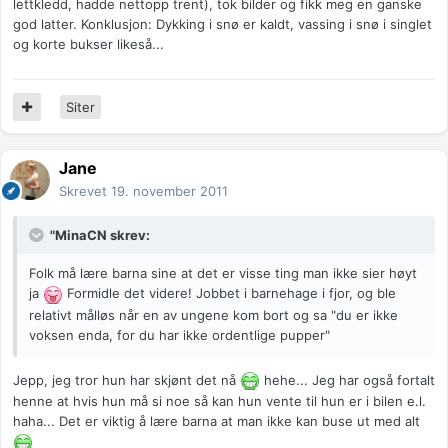
lettkledd, hadde nettopp trent), tok bilder og fikk meg en ganske
god latter. Konklusjon: Dykking i snø er kaldt, vassing i snø i singlet
og korte bukser likeså...
Siter
Jane
Skrevet
19. november 2011
"MinaCN skrev:
Folk må lære barna sine at det er visse ting man ikke sier høyt
ja
Formidle det videre! Jobbet i barnehage i fjor, og ble
relativt målløs når en av ungene kom bort og sa "du er ikke
voksen enda, for du har ikke ordentlige pupper"
Jepp, jeg tror hun har skjønt det nå
hehe... Jeg har også fortalt
henne at hvis hun må si noe så kan hun vente til hun er i bilen e.l.
haha... Det er viktig å lære barna at man ikke kan buse ut med alt