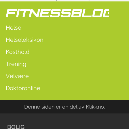
Helse
Helseleksikon
Kosthold
Trening
Velvære
Doktoronline
Denne siden er en del av
Klikk.no
.
BOLIG