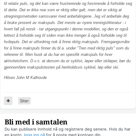
til relativ puls, og det kan være frustrerende og forvirrende å forholde seg
til dette. Det er ikke noe som er riktig eller galt, men det er viktig at
utregningsmetoden samsvarer med anbefalingene. Jeg vil anbefale deg
å bruke prosent av makspuls. Det meste av nyere treningslitteratur - i
hvert fall på norsk - tar utgangspunkt i denne modellen, og den er også
lettest å forholde seg til siden man ikke trenger å også forholde seg til
hvilepuls. Det er utfordring nok å finne riktig makspuls. Fremgangsmåte
for å finne makspuls finner du bl.a. under "Tren med riktig puls" som du
refererer til. Men husk at du har en spesifik makspuls for hver
aktivitetsform. D.v.s. at dersom du er syklist, løper eller skiløper, bør du
gjennomføre makspulstesten på henholdsvis sykkel, løp eller ski.
Hilsen John M Kalhovde
Siter
Bli med i samtalen
Du kan publisere innhold nå og registrere deg senere. Hvis du har
en konto,
logg inn nå
for å poste med kontoen din.