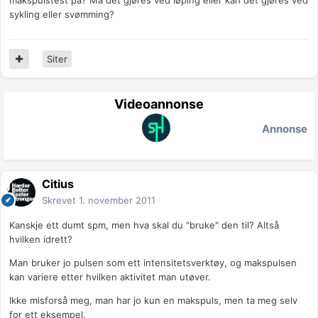
makspulstest på? Må det gjøres ved løping eller kan det gjøres ved
sykling eller svømming?
Siter
Videoannonse
Annonse
Citius
Skrevet
1. november 2011
Kanskje ett dumt spm, men hva skal du "bruke" den til? Altså
hvilken idrett?
Man bruker jo pulsen som ett intensitetsverktøy, og makspulsen
kan variere etter hvilken aktivitet man utøver.
Ikke misforså meg, man har jo kun en makspuls, men ta meg selv
for ett eksempel.