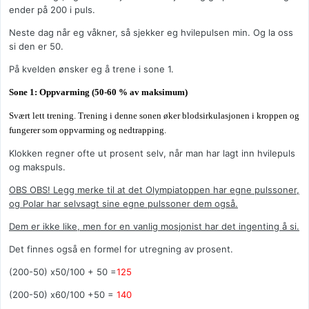
ender på 200 i puls.
Neste dag når eg våkner, så sjekker eg hvilepulsen min. Og la oss
si den er 50.
På kvelden ønsker eg å trene i sone 1.
Sone 1: Oppvarming (50-60 % av maksimum)
Svært lett trening. Trening i denne sonen øker blodsirkulasjonen i kroppen og
fungerer som oppvarming og nedtrapping.
Klokken regner ofte ut prosent selv, når man har lagt inn hvilepuls
og makspuls.
OBS OBS! Legg merke til at det Olympiatoppen har egne pulssoner,
og Polar har selvsagt sine egne pulssoner dem også.
Dem er ikke like, men for en vanlig mosjonist har det ingenting å si.
Det finnes også en formel for utregning av prosent.
(200-50) x50/100 + 50 =
125
(200-50) x60/100 +50 =
140