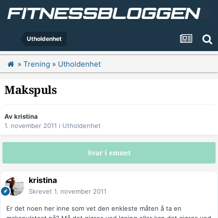
Utholdenhet
»
Trening
»
Utholdenhet
Makspuls
Av
kristina
1. november 2011
i
Utholdenhet
Svar i emnet
kristina
Skrevet
1. november 2011
Er det noen her inne som vet den enkleste måten å ta en