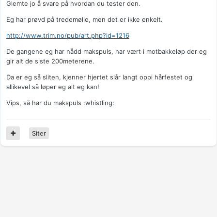
Glemte jo å svare på hvordan du tester den.
Eg har prøvd på tredemølle, men det er ikke enkelt.
http://www.trim.no/pub/art.php?id=1216
De gangene eg har nådd makspuls, har vært i motbakkeløp der eg
gir alt de siste 200meterene.
Da er eg så sliten, kjenner hjertet slår langt oppi hårfestet og
allikevel så løper eg alt eg kan!
Vips, så har du makspuls :whistling:
Siter