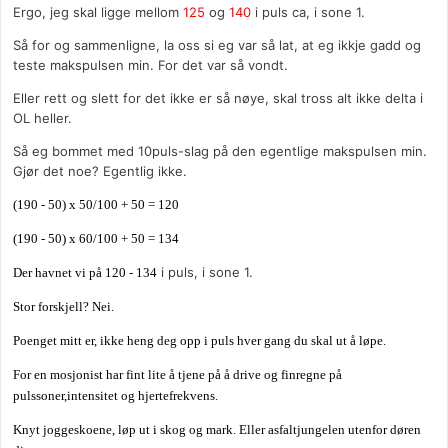
Ergo, jeg skal ligge mellom
125
og
140
i puls ca, i sone 1.
Så for og sammenligne, la oss si eg var så lat, at eg ikkje gadd og
teste makspulsen min. For det var så vondt.
Eller rett og slett for det ikke er så nøye, skal tross alt ikke delta i
OL heller.
Så eg bommet med 10puls-slag på den egentlige makspulsen min.
Gjør det noe? Egentlig ikke.
(190 - 50) x 50/100 + 50 =
120
(190 - 50) x 60/100 + 50 =
134
i puls, i sone 1.
Der havnet vi på
120 - 134
Stor forskjell? Nei.
Poenget mitt er, ikke heng deg opp i puls hver gang du skal ut å løpe.
For en mosjonist har fint lite å tjene på å drive og finregne på
pulssoner,intensitet og hjertefrekvens.
Knyt joggeskoene, løp ut i skog og mark. Eller asfaltjungelen utenfor døren