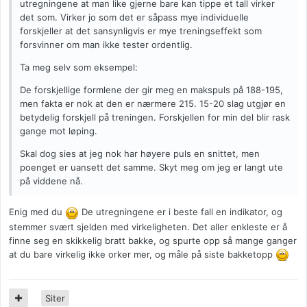
utregningene at man like gjerne bare kan tippe et tall virker
det som. Virker jo som det er såpass mye individuelle
forskjeller at det sansynligvis er mye treningseffekt som
forsvinner om man ikke tester ordentlig.
Ta meg selv som eksempel:
De forskjellige formlene der gir meg en makspuls på 188-195,
men fakta er nok at den er nærmere 215. 15-20 slag utgjør en
betydelig forskjell på treningen. Forskjellen for min del blir rask
gange mot løping.
Skal dog sies at jeg nok har høyere puls en snittet, men
poenget er uansett det samme. Skyt meg om jeg er langt ute
på viddene nå.
Enig med du
De utregningene er i beste fall en indikator, og
stemmer svært sjelden med virkeligheten. Det aller enkleste er å
finne seg en skikkelig bratt bakke, og spurte opp så mange ganger
at du bare virkelig ikke orker mer, og måle på siste bakketopp
Siter