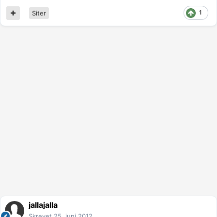
1
Siter
jallajalla
Skrevet
25. juni 2012