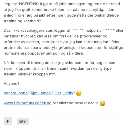
Jeg har INGENTING å gjøre på jobb om dagen, og tenkte dermed
at jeg like greit kunne bruke tiden min på noe matnyttig. I den
anledning er jeg på jakt etter noen gode nettsider omhandlende
trening og kosthold?
Dvs, ikke rosabloggere som legger ut " " " " " matporno " " " " " eller
nettsider hvor jeg kan lese om forskjellige programmer og
utførelse av øvelser, men sider hvor jeg kan sette meg inn i feks.
proteinets transport/nedbryting/funksjon i kroppen, de forskjellige
hormonenes oppgave/funksjon og så videre.
Når kommer til trening ønsker jeg sider som tar for seg alt som
skjer i kroppen når man trener, samt hvordan forskjellig type
trening påvirker kroppen mm.
Anyone?
Vegard Lysne
?
Kjetil Åmdal
?
Oaz
Oddis
?
www.friskogfunksjonell.no
blir allerede besøkt daglig
Siter