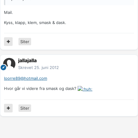
Mail.
Kyss, klapp, klem, smask & dask.
Siter
jallajalla
Skrevet
25. juni 2012
loorre89@hotmail.com
Hvor går vi videre fra smask og dask?
Siter