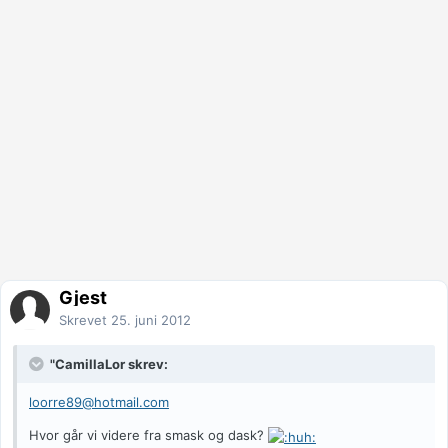
Gjest
Skrevet
25. juni 2012
"CamillaLor skrev:
loorre89@hotmail.com
Hvor går vi videre fra smask og dask?