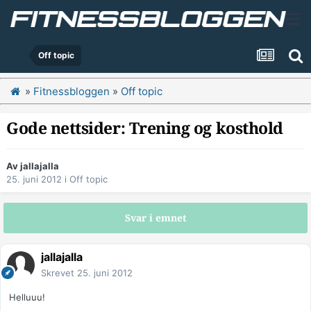
Off topic
»
Fitnessbloggen
»
Off topic
Gode nettsider: Trening og kosthold
Av
jallajalla
25. juni 2012
i
Off topic
Svar i emnet
jallajalla
Skrevet
25. juni 2012
Helluuu!