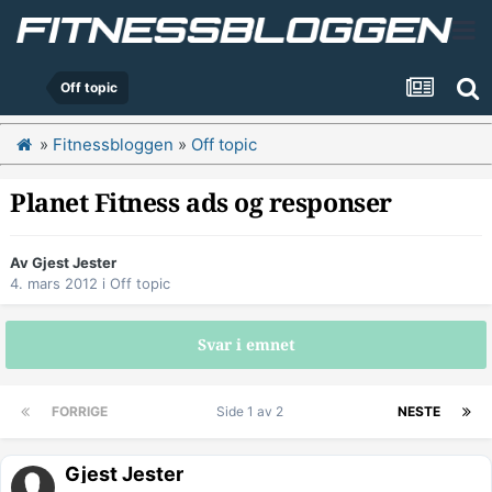
Off topic
»
Fitnessbloggen
»
Off topic
Planet Fitness ads og responser
Av Gjest Jester
4. mars 2012
i
Off topic
Svar i emnet
FORRIGE
Side 1 av 2
NESTE
Gjest Jester