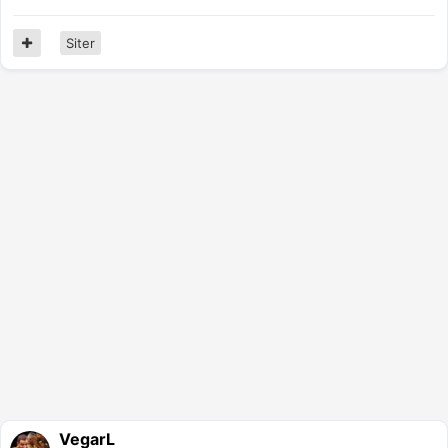
Siter
VegarL