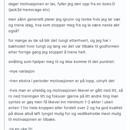
dager motivasjonen er lav, fyller jeg den opp fra en boks:D
(jack3d-hemorage etc)
men sånn generellt pleier jeg igrunn og tenke hvis jeg lar vær
og trene idag, hva som stopper meg fra og la være neste økt
også?
for mange av de så blir det tungt etterhvert, og jeg har i
bakhodet hvor tungt og lang vei det var tilbake til godformen
etter forrige gang jeg stoppet å trene helt.
småting som hjelper meg til og ikke komme til det punktet:
-mye variasjon
-tren ekstra i perioder motivasjonen er på topp, utnytt det
-hvis man er uheldig og motivasjonen likevel er gått ned litt, så
ro ned treningen litt og fokuser gjerne på litt andre ting man
syntes er gøy men få likevel inn minimum 1-2 økter i uken
enten 1 for hele kroppen eller fordelt over 2 og ha god kvalitet
på disse altså løft tyngst mulig for og vedlikeholde mest mulig
til motivasjonen er tilbake.
-ta en uke fri