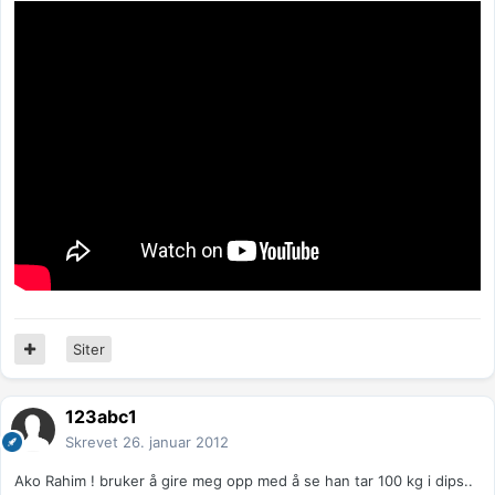
Siter
123abc1
Skrevet
26. januar 2012
Ako Rahim ! bruker å gire meg opp med å se han tar 100 kg i dips..