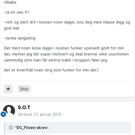
tilbake.
-ta en uke fri
-rett og slett drit i kosten noen dager, kos deg med masse digg og
god mat.
-tenke langsiktig
Det med noen kose dager i kosten funker spesiellt godt for min
del, merker jeg blir super motivert og skal brenne vekk usunheten
sammtidig som man får ekstra trøkk i kroppen føler jeg.
det er ihvertfall noen ting som funker for min del:)
Siter
S.O.T
Skrevet
27. januar 2012
"DC_Flisen skrev: