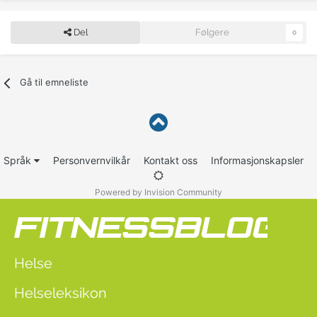
Del
Følgere
0
Gå til emneliste
Språk
Personvernvilkår
Kontakt oss
Informasjonskapsler
Powered by Invision Community
Helse
Helseleksikon