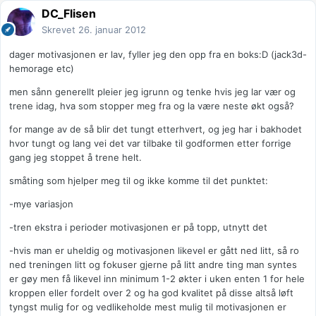
DC_Flisen
Skrevet
26. januar 2012
dager motivasjonen er lav, fyller jeg den opp fra en boks:D (jack3d-
hemorage etc)
men sånn generellt pleier jeg igrunn og tenke hvis jeg lar vær og
trene idag, hva som stopper meg fra og la være neste økt også?
for mange av de så blir det tungt etterhvert, og jeg har i bakhodet
hvor tungt og lang vei det var tilbake til godformen etter forrige
gang jeg stoppet å trene helt.
småting som hjelper meg til og ikke komme til det punktet:
-mye variasjon
-tren ekstra i perioder motivasjonen er på topp, utnytt det
-hvis man er uheldig og motivasjonen likevel er gått ned litt, så ro
ned treningen litt og fokuser gjerne på litt andre ting man syntes
er gøy men få likevel inn minimum 1-2 økter i uken enten 1 for hele
kroppen eller fordelt over 2 og ha god kvalitet på disse altså løft
tyngst mulig for og vedlikeholde mest mulig til motivasjonen er