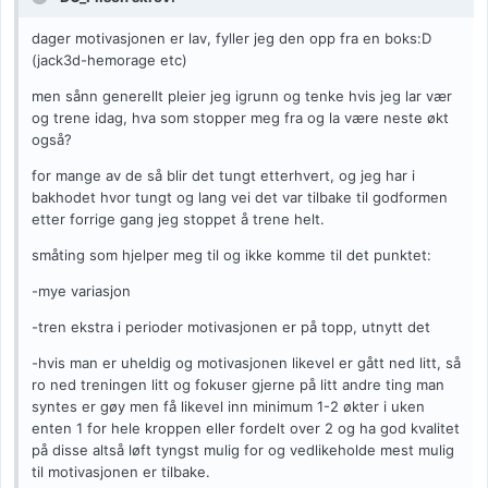
dager motivasjonen er lav, fyller jeg den opp fra en boks:D
(jack3d-hemorage etc)
men sånn generellt pleier jeg igrunn og tenke hvis jeg lar vær
og trene idag, hva som stopper meg fra og la være neste økt
også?
for mange av de så blir det tungt etterhvert, og jeg har i
bakhodet hvor tungt og lang vei det var tilbake til godformen
etter forrige gang jeg stoppet å trene helt.
småting som hjelper meg til og ikke komme til det punktet:
-mye variasjon
-tren ekstra i perioder motivasjonen er på topp, utnytt det
-hvis man er uheldig og motivasjonen likevel er gått ned litt, så
ro ned treningen litt og fokuser gjerne på litt andre ting man
syntes er gøy men få likevel inn minimum 1-2 økter i uken
enten 1 for hele kroppen eller fordelt over 2 og ha god kvalitet
på disse altså løft tyngst mulig for og vedlikeholde mest mulig
til motivasjonen er tilbake.