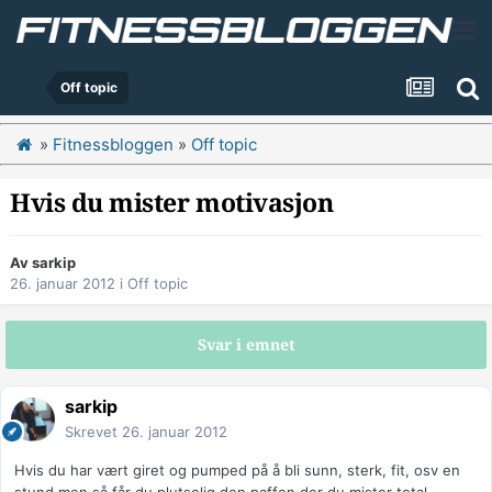
Off topic
»
Fitnessbloggen
»
Off topic
Hvis du mister motivasjon
Av
sarkip
26. januar 2012
i
Off topic
Svar i emnet
sarkip
Skrevet
26. januar 2012
Hvis du har vært giret og pumped på å bli sunn, sterk, fit, osv en