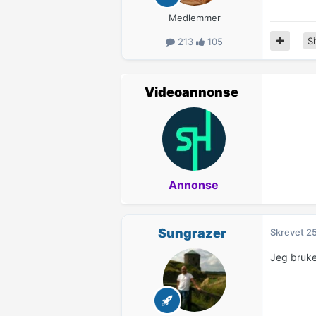
Medlemmer
Si
213
105
Videoannonse
Annonse
Sungrazer
Skrevet
25
Jeg bruke