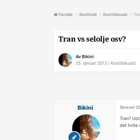
Forside
Kosthold
Kosttilskudd
Tra
Tran vs selolje osv?
Av
Bikini
25. januar 2012
i
Kosttilskudd
Bikini
Skrevet
25
Tran? Udos
det hvite