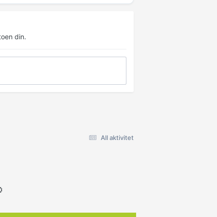
oen din.
All aktivitet