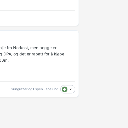
lolje fra Norkost, men begge er
g DPA, og det er rabatt for å kjøpe
300ml.
2
Sungrazer
og
Espen Espelund