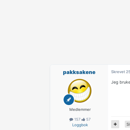
pakksakene
Skrevet
25
Jeg bruker
Medlemmer
157
57
Si
Loggbok