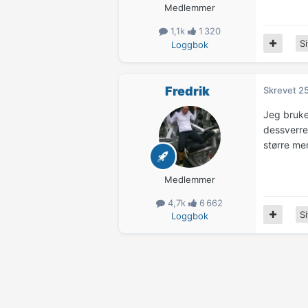
Medlemmer
1,1k
1 320
Si
Loggbok
Fredrik
Skrevet
25
Jeg bruker
dessverre
større men
Medlemmer
4,7k
6 662
Si
Loggbok