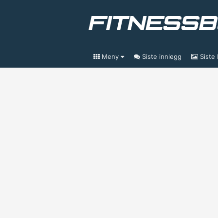
Meny
Siste innlegg
Siste 