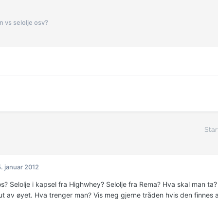
n vs selolje osv?
Star
. januar 2012
? Selolje i kapsel fra Highwhey? Selolje fra Rema? Hva skal man ta? G
 ut av øyet. Hva trenger man? Vis meg gjerne tråden hvis den finnes a