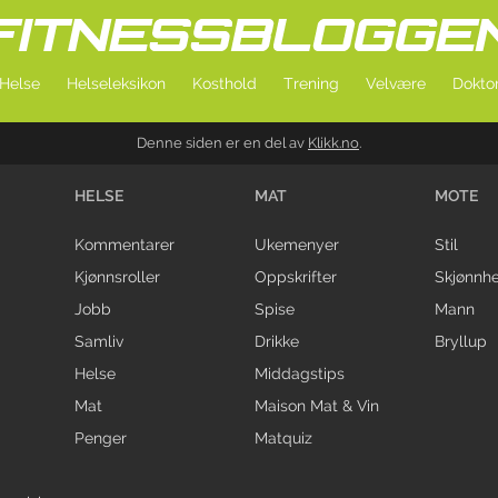
Helse
Helseleksikon
Kosthold
Trening
Velvære
Doktor
Denne siden er en del av
Klikk.no
.
HELSE
MAT
MOTE
Kommentarer
Ukemenyer
Stil
Kjønnsroller
Oppskrifter
Skjønnhe
Jobb
Spise
Mann
Samliv
Drikke
Bryllup
Helse
Middagstips
Mat
Maison Mat & Vin
Penger
Matquiz