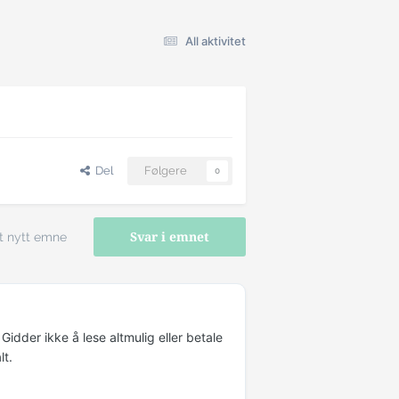
All aktivitet
Del
Følgere
0
t nytt emne
Svar i emnet
idder ikke å lese altmulig eller betale
lt.