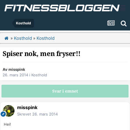
Kosthold
»
Kosthold
»
Kosthold
Spiser nok, men fryser!!
Av
misspink
26. mars 2014
i
Kosthold
Svar i emnet
misspink
Skrevet
26. mars 2014
Hei!