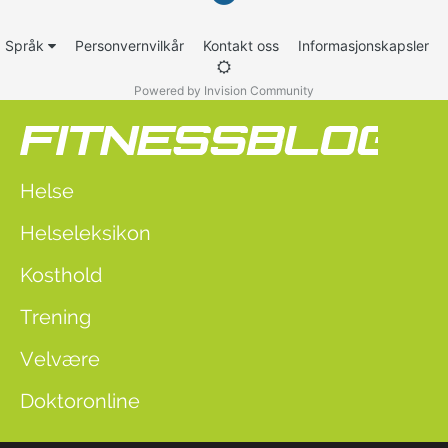
Språk
Personvernvilkår
Kontakt oss
Informasjonskapsler
Powered by Invision Community
Helse
Helseleksikon
Kosthold
Trening
Velvære
Doktoronline