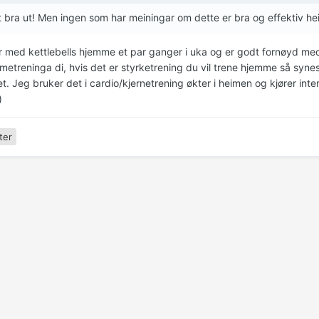
 bra ut! Men ingen som har meiningar om dette er bra og effektiv h
r med kettlebells hjemme et par ganger i uka og er godt fornøyd me
etreninga di, hvis det er styrketrening du vil trene hjemme så synes 
et. Jeg bruker det i cardio/kjernetrening økter i heimen og kjører in
)
ter