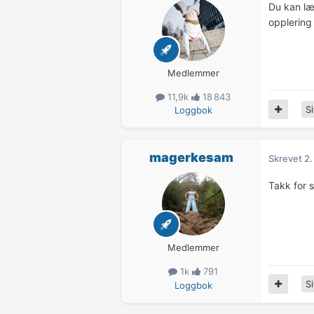
Du kan læ
opplering 
Medlemmer
11,9k
18 843
Si
Loggbok
magerkesam
Skrevet
2.
Takk for s
Medlemmer
1k
791
Si
Loggbok