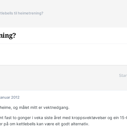
tlebells til heimetrening?
ening?
Star
 januar 2012
 heime, og målet mitt er vektnedgang.
nt fast to gonger i veka siste året med kroppsvektøvelser og ein 15-kg
urer på om kettlebells kan være eit godt alternativ.