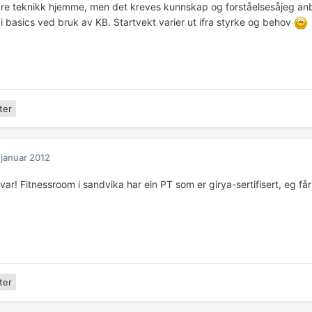
re teknikk hjemme, men det kreves kunnskap og forståelsesåjeg anb
i basics ved bruk av KB. Startvekt varier ut ifra styrke og behov
ter
 januar 2012
var! Fitnessroom i sandvika har ein PT som er girya-sertifisert, eg får 
ter