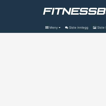
Meny
Siste innlegg
Siste 