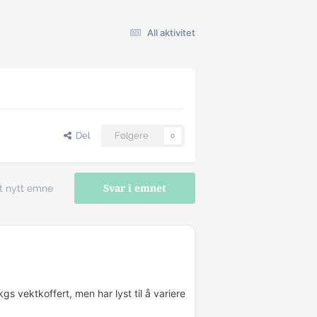
All aktivitet
Del
Følgere
0
t nytt emne
Svar i emnet
s vektkoffert, men har lyst til å variere