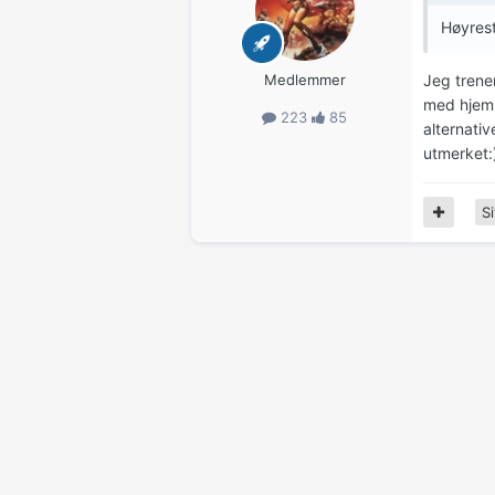
Høyrest
Medlemmer
Jeg trene
med hjemm
223
85
alternativ
utmerket:
Si