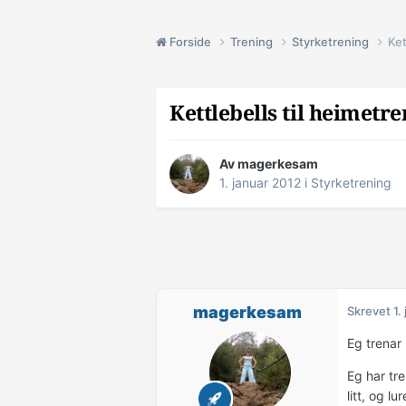
Forside
Trening
Styrketrening
Ket
Kettlebells til heimetr
Av
magerkesam
1. januar 2012
i
Styrketrening
magerkesam
Skrevet
1.
Eg trenar
Eg har tre
litt, og l