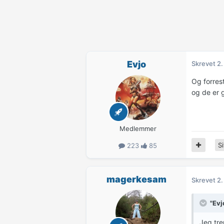
Evjo
Skrevet
2.
Og forres
og de er 
Medlemmer
Si
223
85
magerkesam
Skrevet
2.
"Evj
Jeg tre