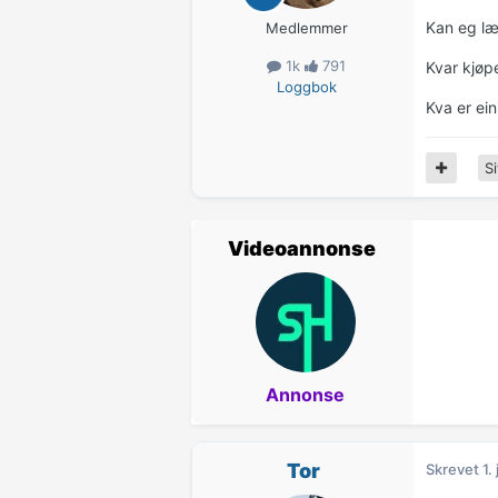
Kan eg lær
Medlemmer
1k
791
Kvar kjøpe
Loggbok
Kva er ein
Si
Videoannonse
Annonse
Tor
Skrevet
1.