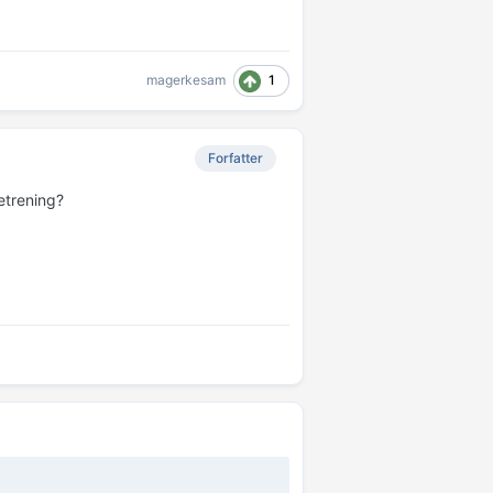
1
magerkesam
Forfatter
etrening?