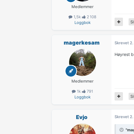
Medlemmer
1,5k
2 108
Si
Loggbok
magerkesam
Skrevet
2.
Høyrest b
Medlemmer
1k
791
Si
Loggbok
Evjo
Skrevet
2.
"mag