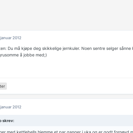
 januar 2012
ten: Du må kjøpe deg skikkelige jernkuler. Noen sentre selger sånn
grusomme å jobbe med;)
ter
 januar 2012
o skrev:
ner med kettlebells hjemme et par ganger i uka og er godt fornøyd 