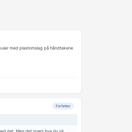
e kuler med plastomslag på håndtakene
Forfatter
med det. Men det spørs hva du vil