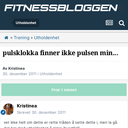
Utholdenhet
»
Trening
»
Utholdenhet
pulsklokka finner ikke pulsen min...
Av
Kristinea
30. desember 2011
i
Utholdenhet
Svar i emnet
Kristinea
Skrevet
30. desember 2011
vet ikke helt om dette er rette tråden å sette dette i, men la gå.