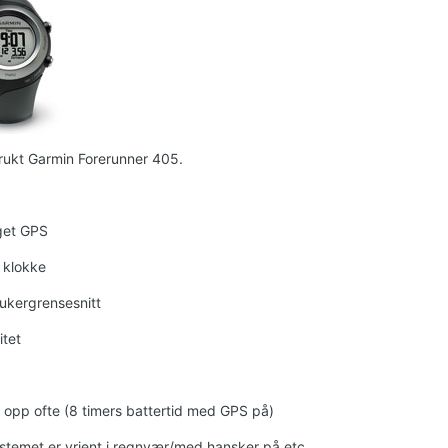
rukt Garmin Forerunner 405.
get GPS
 klokke
rukergrensesnitt
itet
 opp ofte (8 timers battertid med GPS på)
stemet er vrient i regnvær/med hansker på etc