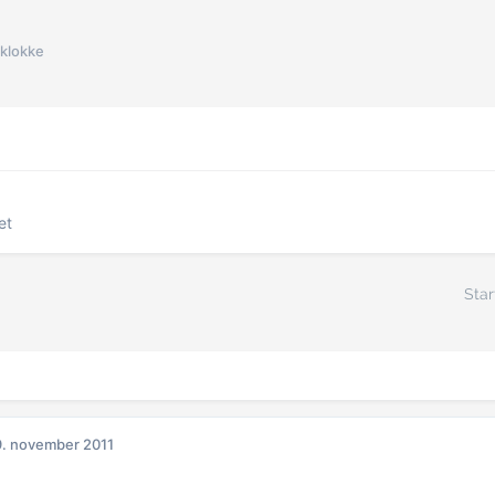
sklokke
et
Star
. november 2011