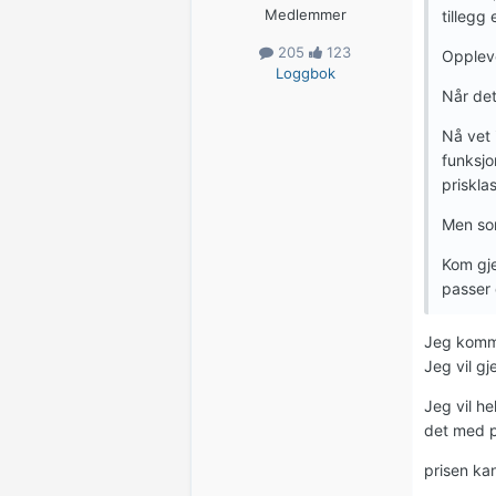
Medlemmer
tillegg
205
123
Oppleve
Loggbok
Når det
Nå vet 
funksjo
priskla
Men som
Kom gje
passer
Jeg komme
Jeg vil g
Jeg vil he
det med p
prisen ka