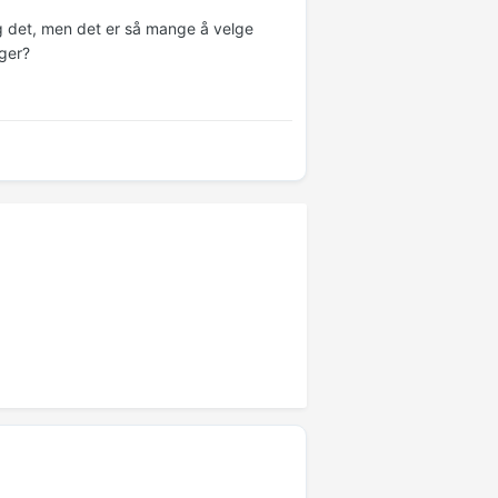
g det, men det er så mange å velge
ger?