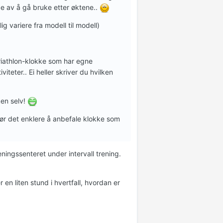
de av å gå bruke etter øktene..
 variere fra modell til modell)
triathlon-klokke som har egne
iteter.. Ei heller skriver du hvilken
ken selv!
jør det enklere å anbefale klokke som
ingssenteret under intervall trening.
 en liten stund i hvertfall, hvordan er