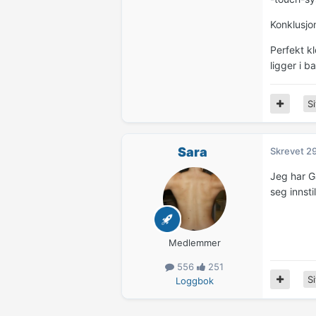
Konklusjo
Perfekt k
ligger i b
Si
Sara
Skrevet
29
Jeg har G
seg innsti
Medlemmer
556
251
Si
Loggbok