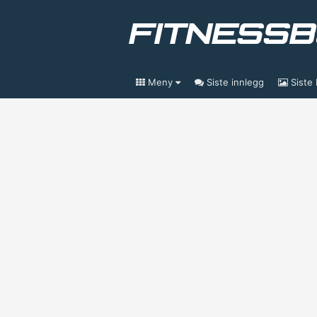
Meny
Siste innlegg
Siste 