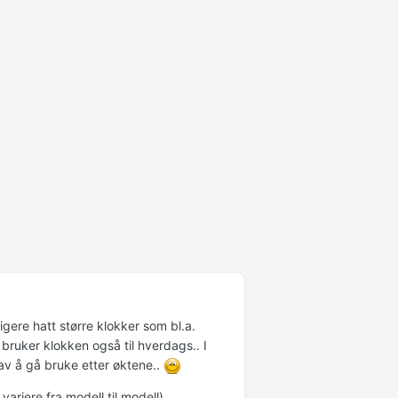
gere hatt større klokker som bl.a.
 bruker klokken også til hverdags.. I
av å gå bruke etter øktene..
ariere fra modell til modell)