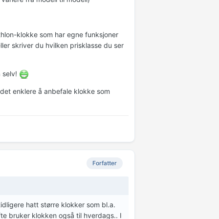
athlon-klokke som har egne funksjoner
ller skriver du hvilken prisklasse du ser
 selv!
r det enklere å anbefale klokke som
Forfatter
dligere hatt større klokker som bl.a.
te bruker klokken også til hverdags.. I