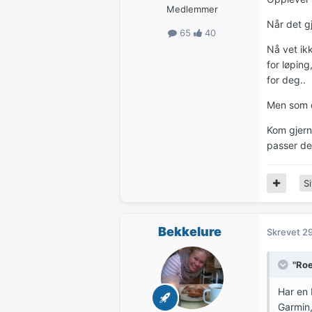
Medlemmer
Når det gj
65
40
Nå vet ik
for løping
for deg..
Men som d
Kom gjern
passer d
Si
Bekkelure
Skrevet
29
"Roe
Har en 
Garmin,