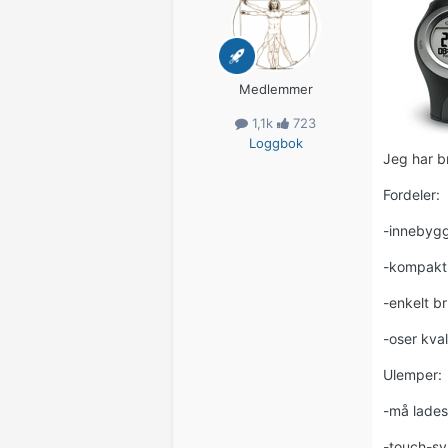
Medlemmer
1,1k
723
Loggbok
Jeg har b
Fordeler:
-innebyg
-kompakt
-enkelt b
-oser kval
Ulemper:
-må lades
-touch-sy