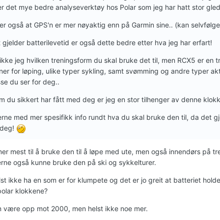
 er det mye bedre analyseverktøy hos Polar som jeg har hatt stor gle
r også at GPS'n er mer nøyaktig enn på Garmin sine.. (kan selvfølgelig
 gjelder batterilevetid er også dette bedre etter hva jeg har erfart!
ikke jeg hvilken treningsform du skal bruke det til, men RCX5 er en 
ner for løping, ulike typer sykling, samt svømming og andre typer aktiv
sse du ser for deg..
 du sikkert har fått med deg er jeg en stor tilhenger av denne klok
rne med mer spesifikk info rundt hva du skal bruke den til, da det g
 deg!
r mest til å bruke den til å løpe med ute, men også innendørs på tren
jerne også kunne bruke den på ski og sykkelturer.
lst ikke ha en som er for klumpete og det er jo greit at batteriet holder
olar klokkene?
n være opp mot 2000, men helst ikke noe mer.