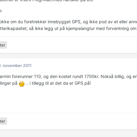
n:
lokke om du foretrekker innebygget GPS, og ikke pod av et eller ann
atterikapasitet, så ikke legg ut på kjempelangtur med forventning om 
ter
. november 2011
armin forerunner 110, og den kostet rundt 1700kr. Nokså billig, og en
llinger på
.. i tillegg til at det da er GPS på!
ter