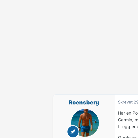
Roensberg
Skrevet
29
Har en Pol
Garmin, me
tillegg e
Opplever o