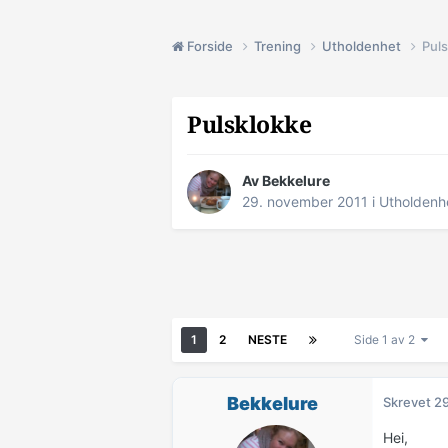
Forside
Trening
Utholdenhet
Pul
Pulsklokke
Av
Bekkelure
29. november 2011
i
Utholdenh
1
2
NESTE
Side 1 av 2
Bekkelure
Skrevet
29
Hei,