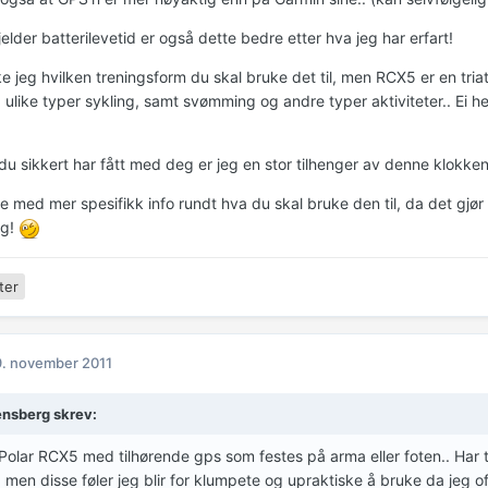
elder batterilevetid er også dette bedre etter hva jeg har erfart!
ke jeg hvilken treningsform du skal bruke det til, men RCX5 er en tri
, ulike typer sykling, samt svømming og andre typer aktiviteter.. Ei he
u sikkert har fått med deg er jeg en stor tilhenger av denne klokken
e med mer spesifikk info rundt hva du skal bruke den til, da det gjø
eg!
ter
. november 2011
nsberg skrev:
Polar RCX5 med tilhørende gps som festes på arma eller foten.. Har ti
 men disse føler jeg blir for klumpete og upraktiske å bruke da jeg of