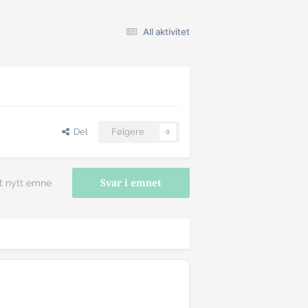
All aktivitet
Del
Følgere
0
t nytt emne
Svar i emnet