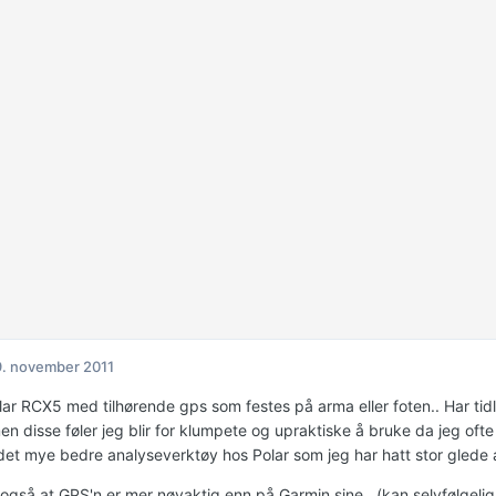
. november 2011
ar RCX5 med tilhørende gps som festes på arma eller foten.. Har tidli
n disse føler jeg blir for klumpete og upraktiske å bruke da jeg ofte
r det mye bedre analyseverktøy hos Polar som jeg har hatt stor glede 
gså at GPS'n er mer nøyaktig enn på Garmin sine.. (kan selvfølgelig v