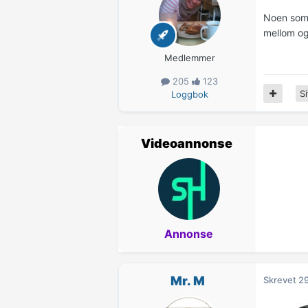
Noen som 
mellom og
Medlemmer
205
123
Si
Loggbok
Videoannonse
Annonse
Mr. M
Skrevet
29