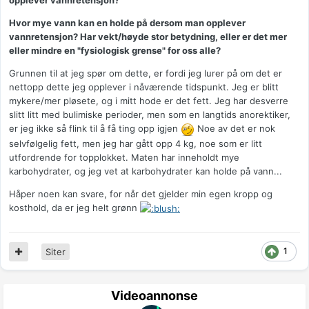
opplever vannretensjon?
Hvor mye vann kan en holde på dersom man opplever
vannretensjon? Har vekt/høyde stor betydning, eller er det mer
eller mindre en "fysiologisk grense" for oss alle?
Grunnen til at jeg spør om dette, er fordi jeg lurer på om det er
nettopp dette jeg opplever i nåværende tidspunkt. Jeg er blitt
mykere/mer pløsete, og i mitt hode er det fett. Jeg har desverre
slitt litt med bulimiske perioder, men som en langtids anorektiker,
er jeg ikke så flink til å få ting opp igjen
Noe av det er nok
selvfølgelig fett, men jeg har gått opp 4 kg, noe som er litt
utfordrende for topplokket. Maten har inneholdt mye
karbohydrater, og jeg vet at karbohydrater kan holde på vann...
Håper noen kan svare, for når det gjelder min egen kropp og
kosthold, da er jeg helt grønn
1
Siter
Videoannonse