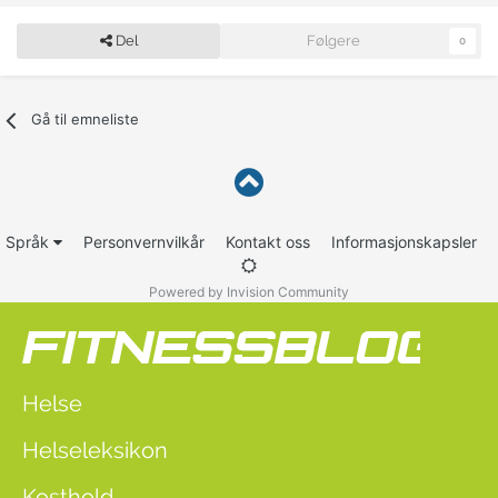
Del
Følgere
0
Gå til emneliste
Språk
Personvernvilkår
Kontakt oss
Informasjonskapsler
Powered by Invision Community
Helse
Helseleksikon
Kosthold