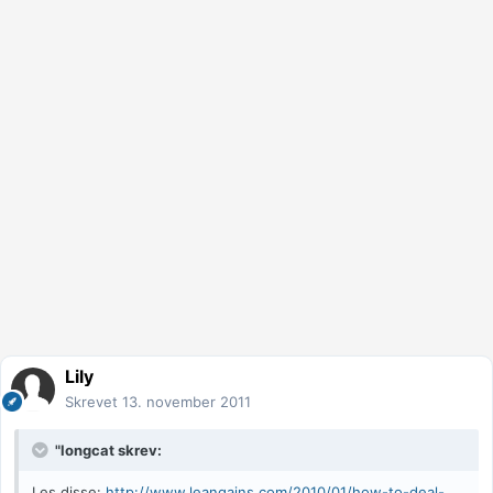
Lily
Skrevet
13. november 2011
"longcat skrev:
Les disse:
http://www.leangains.com/2010/01/how-to-deal-