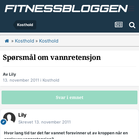
Kosthold
»
Kosthold
»
Kosthold
Spørsmål om vannretensjon
Av
Lily
13. november 2011
i
Kosthold
Svar i emnet
Lily
Skrevet
13. november 2011
Hvor lang tid tar det før vannet forsvinner ut av kroppen når en