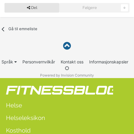
Del
Følgere
0
Gå til emneliste
Språk
Personvernvilkår
Kontakt oss
Informasjonskapsler
Powered by Invision Community
Helse
Helseleksikon
Kosthold