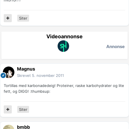
hvorfor??
Siter
Videoannonse
Annonse
Magnus
Skrevet
5. november 2011
Tortillas med karbonadedeig! Proteiner, raske karbohydrater og lite
fett, og DIGG! :thumbsup:
Siter
bmbb