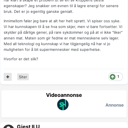
har klart å skape et problem ut av en av kroppens beste
egenskaper? Jeg snakker om evnen til å lagre energi for senere
bruk. Det er jo egentlig ganske genialt.
Innimellom føler jeg bare at alt her helt sprøtt. Vi spiser oss syke.
Vi har kunnskapen til å se hva som skjer, men vi bare fortsetter. Vi
skylder på dårlige gener, på rare sykdommer og på at vi ikke "liker"
annen mat. Maten som gir fedme er mat menneskene selv lager.
Med all teknologi og kunnskap vi har tilgjengelig nå har vi jo
muligheten for å bli supermennesker med superhelse.
Hvorfor er det slik?
1
Siter
Videoannonse
Annonse
Gjest ILU