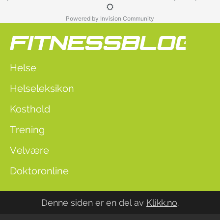
Powered by Invision Community
Helse
Helseleksikon
Kosthold
Trening
Velvære
Doktoronline
Denne siden er en del av
Klikk.no
.