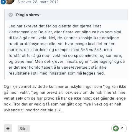
Skrevet
28. mars 2012
"Pinglo skrev:
Jeg har skrevet det før og gjentar det gjerne i det
kjedsommelige: De aller, aller fleste vet sånn ca hva som skal
til for å gå ned i vekt. Nei, de kjenner kanskje ikke detaljene
rundt proteinsyntese eller vet hvor mange kcal det er i en
aprikos, eller fordeler og ulemper med 5x5 vs 3x8, men
forstår at for å gå ned i vekt må de spise mindre, og sunnere,
og trene mer. Men det krever innsats og er "ubehagelig" og da
er det mer komfortabelt å la være/eventuelt står ikke
resultatene i stil med innsatsen som må legges ned.
Og i kjølvannet av dette kommer unnskyldninger som "jeg kan ikke
gå ned i vekt", "jeg har prøvd alt" osv, selv om de nok innerst inne
vet at selv om de har prøvd så har de ikke holdt det gående lenge
nok. Tror det er veldig få som har gått opp mye i vekt og er helt
uvitende til hvorfor det ble slik...
2
Siter