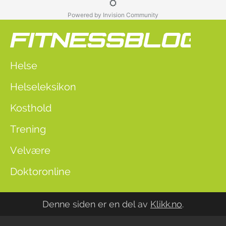
Powered by Invision Community
Helse
Helseleksikon
Kosthold
Trening
Velvære
Doktoronline
Denne siden er en del av
Klikk.no
.