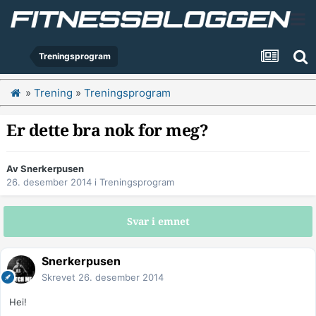
Treningsprogram
»
Trening
»
Treningsprogram
Er dette bra nok for meg?
Av
Snerkerpusen
26. desember 2014
i
Treningsprogram
Svar i emnet
Snerkerpusen
Skrevet
26. desember 2014
Hei!