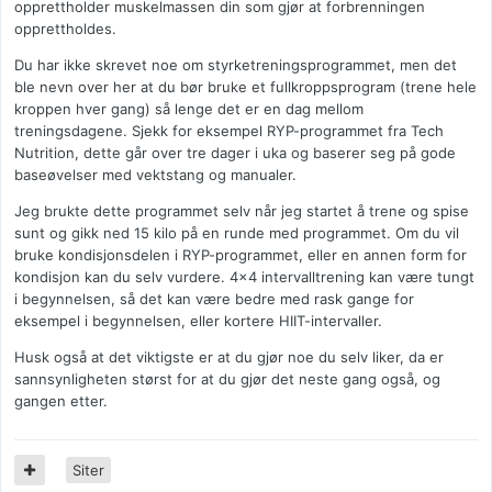
opprettholder muskelmassen din som gjør at forbrenningen
opprettholdes.
Du har ikke skrevet noe om styrketreningsprogrammet, men det
ble nevn over her at du bør bruke et fullkroppsprogram (trene hele
kroppen hver gang) så lenge det er en dag mellom
treningsdagene. Sjekk for eksempel RYP-programmet fra Tech
Nutrition, dette går over tre dager i uka og baserer seg på gode
baseøvelser med vektstang og manualer.
Jeg brukte dette programmet selv når jeg startet å trene og spise
sunt og gikk ned 15 kilo på en runde med programmet. Om du vil
bruke kondisjonsdelen i RYP-programmet, eller en annen form for
kondisjon kan du selv vurdere. 4x4 intervalltrening kan være tungt
i begynnelsen, så det kan være bedre med rask gange for
eksempel i begynnelsen, eller kortere HIIT-intervaller.
Husk også at det viktigste er at du gjør noe du selv liker, da er
sannsynligheten størst for at du gjør det neste gang også, og
gangen etter.
Siter