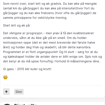
Som nevnt over, start lett og øk gradvis. Du kan øke på mengde
(antall km du går/jogger) du kan øke på intensitet(hvor fort du
går/jogger og du kan øke frekvens (hvor ofte du går/jogger) de
samme prinsippene for vekt/styrke-trening.
Start lett og øk på.
Det viktigste er progresjon - men prøv å få den kvalitetssikret
underveis, sånn at du ikke går på en smell. Om du holder
motivasjonen oppe (det er det mest krevende det første halve
året) og holder deg frisk og skadefri, så blir dette kanonbra.
Programmet er et flott utgangspunkt! Og til slutt - sørg for at du
og kjøleskapet holder de avtaler dere er blitt enige om. Spis nok og
det betyr at du må spise fornuftig i forhold til målsetningene dine.
Gi gass - 2015 blir kuler og krutt!
Siter