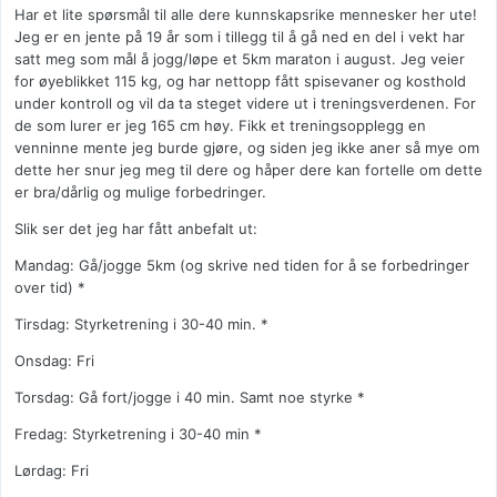
Har et lite spørsmål til alle dere kunnskapsrike mennesker her ute!
Jeg er en jente på 19 år som i tillegg til å gå ned en del i vekt har
satt meg som mål å jogg/løpe et 5km maraton i august. Jeg veier
for øyeblikket 115 kg, og har nettopp fått spisevaner og kosthold
under kontroll og vil da ta steget videre ut i treningsverdenen. For
de som lurer er jeg 165 cm høy. Fikk et treningsopplegg en
venninne mente jeg burde gjøre, og siden jeg ikke aner så mye om
dette her snur jeg meg til dere og håper dere kan fortelle om dette
er bra/dårlig og mulige forbedringer.
Slik ser det jeg har fått anbefalt ut:
Mandag: Gå/jogge 5km (og skrive ned tiden for å se forbedringer
over tid) *
Tirsdag: Styrketrening i 30-40 min. *
Onsdag: Fri
Torsdag: Gå fort/jogge i 40 min. Samt noe styrke *
Fredag: Styrketrening i 30-40 min *
Lørdag: Fri