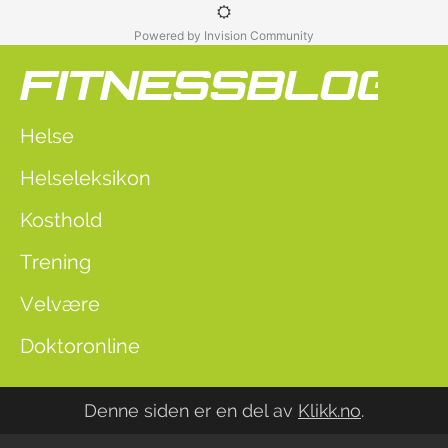
Powered by Invision Community
Helse
Helseleksikon
Kosthold
Trening
Velvære
Doktoronline
Denne siden er en del av
Klikk.no
.