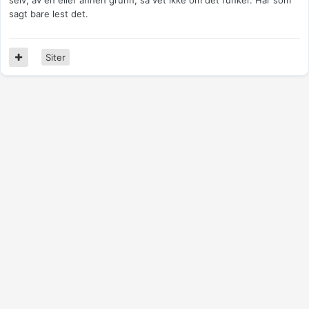
selv, av en eller annen grunn, så vet ikke om det funker. Har som
sagt bare lest det.
Siter