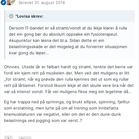
Skrevet
31. august 2014
"Lovisa skrev:
Dersom IT-bandet er så stramt/vondt at du ikkje klarer å rulla
det ein gong bør du absolutt oppsøke ein fysioterapeut.
Akupunktur kan løsna det bl.a. Sidan dette er ein
belastningsskade er det mogeleg at du forverrer situasjonen
kvar gong du løper...
Ohnoes. Utside lår er følbart hardt og stramt, tenkte det berre var
fordi ein kjem rett på muskelen der. Men veit det muligens er litt
_for stramt, når eg prøvde den rulla kjennes det ut som eg rullar
rett på lårbeinet. Forstod liksom ikkje at det skulle vere bra når det
var så intenst vondt. Får vel muligens fikse meg ein legetime då...
Eg har trappa ned på sprininga, og brukt ellipse, spinning, fjelltur
som erstatning, men lurte på om all trening som innbefatta
knemusklaturen var negativt, eller om det er den dunk-dunk
belastninga ved jogging som var verst..?