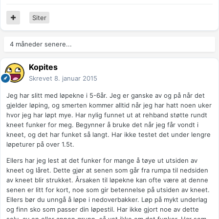
Siter
4 måneder senere...
Kopites
Skrevet
8. januar 2015
Jeg har slitt med løpekne i 5-6år. Jeg er ganske av og på når det
gjelder løping, og smerten kommer alltid når jeg har hatt noen uker
hvor jeg har løpt mye. Har nylig funnet ut at rehband støtte rundt
kneet funker for meg. Begynner å bruke det når jeg får vondt i
kneet, og det har funket så langt. Har ikke testet det under lengre
løpeturer på over 1.5t.
Ellers har jeg lest at det funker for mange å tøye ut utsiden av
kneet og låret. Dette gjør at senen som går fra rumpa til nedsiden
av kneet blir strukket. Årsaken til løpekne kan ofte være at denne
senen er litt for kort, noe som gir betennelse på utsiden av kneet.
Ellers bør du unngå å løpe i nedoverbakker. Løp på mykt underlag
og finn sko som passer din løpestil. Har ikke gjort noe av dette