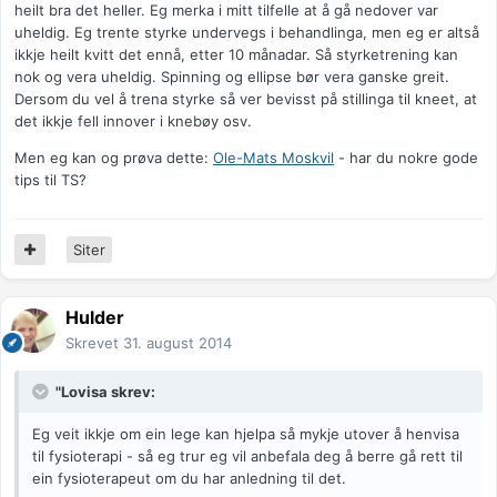
heilt bra det heller. Eg merka i mitt tilfelle at å gå nedover var
uheldig. Eg trente styrke undervegs i behandlinga, men eg er altså
ikkje heilt kvitt det ennå, etter 10 månadar. Så styrketrening kan
nok og vera uheldig. Spinning og ellipse bør vera ganske greit.
Dersom du vel å trena styrke så ver bevisst på stillinga til kneet, at
det ikkje fell innover i knebøy osv.
Men eg kan og prøva dette:
Ole-Mats Moskvil
- har du nokre gode
tips til TS?
Siter
Hulder
Skrevet
31. august 2014
"Lovisa skrev:
Eg veit ikkje om ein lege kan hjelpa så mykje utover å henvisa
til fysioterapi - så eg trur eg vil anbefala deg å berre gå rett til
ein fysioterapeut om du har anledning til det.