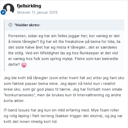
fjellsirkling
Skrevet
11. januar 2015
"Hulder skrev:
Forresten, sidan eg har ein felles joggar her; kor vanleg er det
å miste tånegler? Eg har eit lite freakshow på beina for tida, ila
det siste halve året har eg mista 4 tånegler...det er særdeles
lite stilig. Ved ein tilfeldighet las eg hos Runkeeper at det vist
er vanleg hos folk som spring mykje. Fleire som kan bekredte
dette?
Jeg ble kvitt blå tånegler (som etter hvert falt av) etter jeg fant sko
som faktisk passer beina mine. Jeg løper nå helst kun i relativt
breie sko, som gir god plass til tærne. Jeg har fortsatt noen smale
"konkurransesko", men de brukes kun til intervalltrening og andre
korte økter.
IT-band issues har jeg kun en mild erfaring med. Mye foam roller
og rolig løping i flatt terreng (bakker trigger det ekstra), og jeg var
kvitt det innen rimelig kort tid.