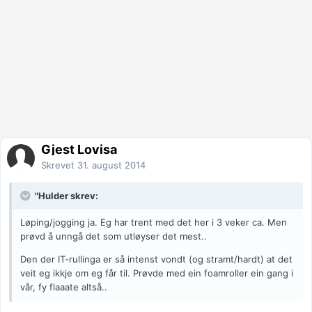
Gjest Lovisa
Skrevet
31. august 2014
"Hulder skrev:
Løping/jogging ja. Eg har trent med det her i 3 veker ca. Men
prøvd å unngå det som utløyser det mest..
Den der IT-rullinga er så intenst vondt (og stramt/hardt) at det
veit eg ikkje om eg får til. Prøvde med ein foamroller ein gang i
vår, fy flaaate altså..