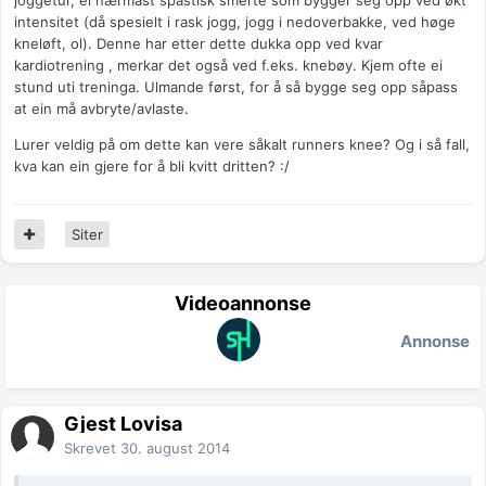
joggetur, ei nærmast spastisk smerte som bygger seg opp ved økt
intensitet (då spesielt i rask jogg, jogg i nedoverbakke, ved høge
kneløft, ol). Denne har etter dette dukka opp ved kvar
kardiotrening , merkar det også ved f.eks. knebøy. Kjem ofte ei
stund uti treninga. Ulmande først, for å så bygge seg opp såpass
at ein må avbryte/avlaste.
Lurer veldig på om dette kan vere såkalt runners knee? Og i så fall,
kva kan ein gjere for å bli kvitt dritten? :/
Siter
Videoannonse
Annonse
Gjest Lovisa
Skrevet
30. august 2014