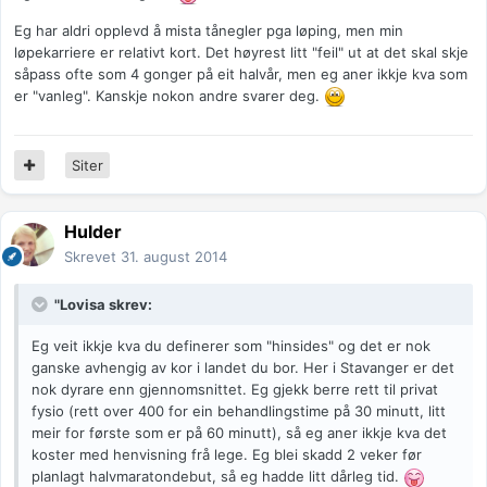
Eg har aldri opplevd å mista tånegler pga løping, men min
løpekarriere er relativt kort. Det høyrest litt "feil" ut at det skal skje
såpass ofte som 4 gonger på eit halvår, men eg aner ikkje kva som
er "vanleg". Kanskje nokon andre svarer deg.
Siter
Hulder
Skrevet
31. august 2014
"Lovisa skrev:
Eg veit ikkje kva du definerer som "hinsides" og det er nok
ganske avhengig av kor i landet du bor. Her i Stavanger er det
nok dyrare enn gjennomsnittet. Eg gjekk berre rett til privat
fysio (rett over 400 for ein behandlingstime på 30 minutt, litt
meir for første som er på 60 minutt), så eg aner ikkje kva det
koster med henvisning frå lege. Eg blei skadd 2 veker før
planlagt halvmaratondebut, så eg hadde litt dårleg tid.