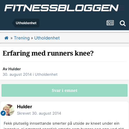
Utholdenhet
»
Trening
»
Utholdenhet
Erfaring med runners knee?
Av
Hulder
30. august 2014
i
Utholdenhet
Svar i emnet
Hulder
Skrevet
30. august 2014
Fekk plutselig innsettande smerter på utside av kneet under ein