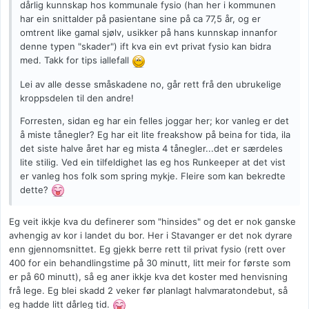
dårlig kunnskap hos kommunale fysio (han her i kommunen
har ein snittalder på pasientane sine på ca 77,5 år, og er
omtrent like gamal sjølv, usikker på hans kunnskap innanfor
denne typen "skader") ift kva ein evt privat fysio kan bidra
med. Takk for tips iallefall
Lei av alle desse småskadene no, går rett frå den ubrukelige
kroppsdelen til den andre!
Forresten, sidan eg har ein felles joggar her; kor vanleg er det
å miste tånegler? Eg har eit lite freakshow på beina for tida, ila
det siste halve året har eg mista 4 tånegler...det er særdeles
lite stilig. Ved ein tilfeldighet las eg hos Runkeeper at det vist
er vanleg hos folk som spring mykje. Fleire som kan bekredte
dette?
Eg veit ikkje kva du definerer som "hinsides" og det er nok ganske
avhengig av kor i landet du bor. Her i Stavanger er det nok dyrare
enn gjennomsnittet. Eg gjekk berre rett til privat fysio (rett over
400 for ein behandlingstime på 30 minutt, litt meir for første som
er på 60 minutt), så eg aner ikkje kva det koster med henvisning
frå lege. Eg blei skadd 2 veker før planlagt halvmaratondebut, så
eg hadde litt dårleg tid.