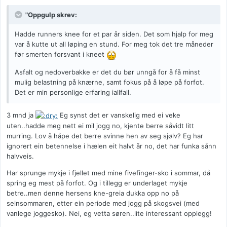
"Oppgulp skrev:
Hadde runners knee for et par år siden. Det som hjalp for meg
var å kutte ut all løping en stund. For meg tok det tre måneder
før smerten forsvant i kneet
Asfalt og nedoverbakke er det du bør unngå for å få minst
mulig belastning på knærne, samt fokus på å løpe på forfot.
Det er min personlige erfaring iallfall.
3 mnd ja
Eg synst det er vanskelig med ei veke
uten..hadde meg nett ei mil jogg no, kjente berre såvidt litt
murring. Lov å håpe det berre svinne hen av seg sjølv? Eg har
ignorert ein betennelse i hælen eit halvt år no, det har funka sånn
halvveis.
Har sprunge mykje i fjellet med mine fivefinger-sko i sommar, då
spring eg mest på forfot. Og i tillegg er underlaget mykje
betre..men denne hersens kne-greia dukka opp no på
seinsommaren, etter ein periode med jogg på skogsvei (med
vanlege joggesko). Nei, eg vetta søren..lite interessant opplegg!