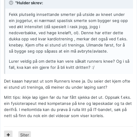
"Hulder skrev:
Fekk plutselig innsettande smerter på utside av kneet under
ein joggetur, ei nærmast spastisk smerte som bygger seg opp
ved økt intensitet (då spesielt i rask jogg, jogg i
nedoverbakke, ved høge kneløft, ol). Denne har etter dette
dukka opp ved kvar kardiotrening , merkar det også ved f.eks.
knebøy. Kjem ofte ei stund uti treninga. Ulmande først, for å
så bygge seg opp såpass at ein må avbryte/avlaste.
Lurer veldig på om dette kan vere såkalt runners knee? Og i så
fall, kva kan ein gjere for å bli kvitt dritten? :/
Det kaaan høyrast ut som Runners knee ja. Du seier det kjem ofte
ei stund uti treninga, då meiner du under løping sant?
Mitt tips: ikkje løp igjen før du har fått sjekka det ut. Oppsøk f.eks.
ein fysioterapeut med kompetanse på kne og løpeskadar og ta det
derifrå. I mellomtida kan du prøva å rulla litt på IT-bandet, søk på
nett så finn du nok ein del videoar som viser korleis.
Siter