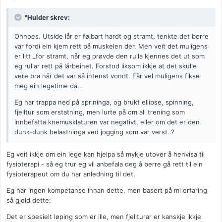
"Hulder skrev:
Ohnoes. Utside lår er følbart hardt og stramt, tenkte det berre
var fordi ein kjem rett på muskelen der. Men veit det muligens
er litt _for stramt, når eg prøvde den rulla kjennes det ut som
eg rullar rett på lårbeinet. Forstod liksom ikkje at det skulle
vere bra når det var så intenst vondt. Får vel muligens fikse
meg ein legetime då...
Eg har trappa ned på sprininga, og brukt ellipse, spinning,
fjelltur som erstatning, men lurte på om all trening som
innbefatta knemusklaturen var negativt, eller om det er den
dunk-dunk belastninga ved jogging som var verst..?
Eg veit ikkje om ein lege kan hjelpa så mykje utover å henvisa til
fysioterapi - så eg trur eg vil anbefala deg å berre gå rett til ein
fysioterapeut om du har anledning til det.
Eg har ingen kompetanse innan dette, men basert på mi erfaring
så gjeld dette:
Det er spesielt løping som er ille, men fjellturar er kanskje ikkje