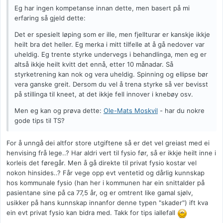
Eg har ingen kompetanse innan dette, men basert på mi
erfaring så gjeld dette:
Det er spesielt løping som er ille, men fjellturar er kanskje ikkje
heilt bra det heller. Eg merka i mitt tilfelle at å gå nedover var
uheldig. Eg trente styrke undervegs i behandlinga, men eg er
altså ikkje heilt kvitt det ennå, etter 10 månadar. Så
styrketrening kan nok og vera uheldig. Spinning og ellipse bør
vera ganske greit. Dersom du vel å trena styrke så ver bevisst
på stillinga til kneet, at det ikkje fell innover i knebøy osv.
Men eg kan og prøva dette:
Ole-Mats Moskvil
- har du nokre
gode tips til TS?
For å unngå dei altfor store utgiftene så er det vel greiast med ei
henvising frå lege..? Har aldri vert til fysio før, så er ikkje heilt inne i
korleis det føregår. Men å gå direkte til privat fysio kostar vel
nokon hinsides..? Får vege opp evt ventetid og dårlig kunnskap
hos kommunale fysio (han her i kommunen har ein snittalder på
pasientane sine på ca 77,5 år, og er omtrent like gamal sjølv,
usikker på hans kunnskap innanfor denne typen "skader") ift kva
ein evt privat fysio kan bidra med. Takk for tips iallefall