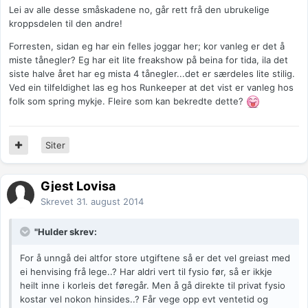
Lei av alle desse småskadene no, går rett frå den ubrukelige
kroppsdelen til den andre!
Forresten, sidan eg har ein felles joggar her; kor vanleg er det å
miste tånegler? Eg har eit lite freakshow på beina for tida, ila det
siste halve året har eg mista 4 tånegler...det er særdeles lite stilig.
Ved ein tilfeldighet las eg hos Runkeeper at det vist er vanleg hos
folk som spring mykje. Fleire som kan bekredte dette?
Siter
Gjest Lovisa
Skrevet
31. august 2014
"Hulder skrev:
For å unngå dei altfor store utgiftene så er det vel greiast med
ei henvising frå lege..? Har aldri vert til fysio før, så er ikkje
heilt inne i korleis det føregår. Men å gå direkte til privat fysio
kostar vel nokon hinsides..? Får vege opp evt ventetid og