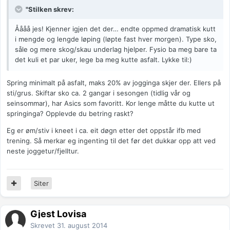
"Stilken skrev:
Åååå jes! Kjenner igjen det der… endte oppmed dramatisk kutt
i mengde og lengde løping (løpte fast hver morgen). Type sko,
såle og mere skog/skau underlag hjelper. Fysio ba meg bare ta
det kuli et par uker, lege ba meg kutte asfalt. Lykke til:)
Spring minimalt på asfalt, maks 20% av jogginga skjer der. Ellers på
sti/grus. Skiftar sko ca. 2 gangar i sesongen (tidlig vår og
seinsommar), har Asics som favoritt. Kor lenge måtte du kutte ut
springinga? Opplevde du betring raskt?
Eg er øm/stiv i kneet i ca. eit døgn etter det oppstår ifb med
trening. Så merkar eg ingenting til det før det dukkar opp att ved
neste joggetur/fjelltur.
Siter
Gjest Lovisa
Skrevet
31. august 2014