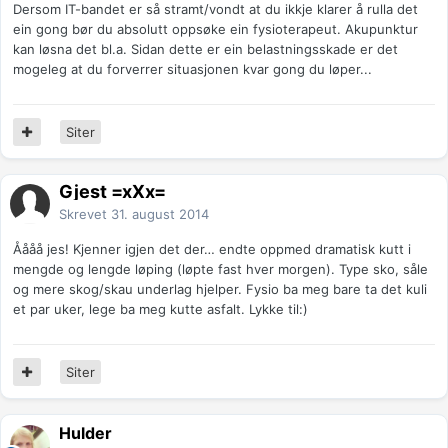
Dersom IT-bandet er så stramt/vondt at du ikkje klarer å rulla det
ein gong bør du absolutt oppsøke ein fysioterapeut. Akupunktur
kan løsna det bl.a. Sidan dette er ein belastningsskade er det
mogeleg at du forverrer situasjonen kvar gong du løper...
Siter
Gjest =xXx=
Skrevet
31. august 2014
Åååå jes! Kjenner igjen det der… endte oppmed dramatisk kutt i
mengde og lengde løping (løpte fast hver morgen). Type sko, såle
og mere skog/skau underlag hjelper. Fysio ba meg bare ta det kuli
et par uker, lege ba meg kutte asfalt. Lykke til:)
Siter
Hulder