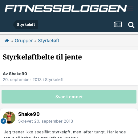
Styrkeløft
»
Grupper
»
Styrkeløft
Styrkeløftbelte til jente
Av
Shake90
20. september 2013
i
Styrkeløft
Svar i emnet
Shake90
Skrevet
20. september 2013
Jeg trener ikke spesifikt styrkeløft, men løfter tungt. Har lenge