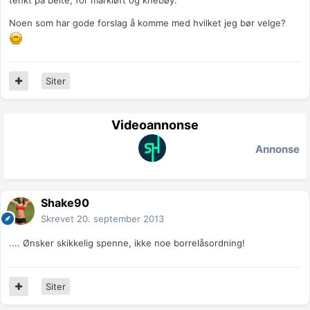
tenkt på belte, for markløft og knebøy.
Noen som har gode forslag å komme med hvilket jeg bør velge?
Siter
Videoannonse
Annonse
Shake90
Skrevet
20. september 2013
.... Ønsker skikkelig spenne, ikke noe borrelåsordning!
Siter