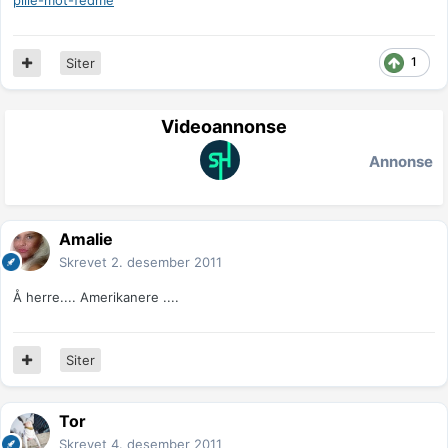
pille-mot-fedme
1
Siter
Videoannonse
Annonse
Amalie
Skrevet
2. desember 2011
Å herre.... Amerikanere ....
Siter
Tor
Skrevet
4. desember 2011