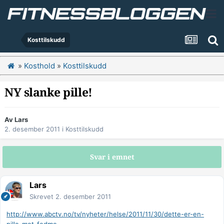
Kosttilskudd
»
Kosthold
»
Kosttilskudd
NY slanke pille!
Av
Lars
2. desember 2011
i
Kosttilskudd
Svar i emnet
Lars
Skrevet
2. desember 2011
http://www.abctv.no/tv/nyheter/helse/2011/11/30/dette-er-en-