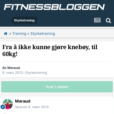
Styrketrening
»
Trening
»
Styrketrening
Fra å ikke kunne gjøre knebøy, til
60kg!
Av
Maraud
6. mars 2013
i
Styrketrening
Svar i emnet
Maraud
Skrevet
6. mars 2013