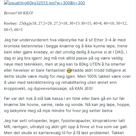
Beviset! 60 KILO!
Knebøy: 25(kg)x18, 27,5×20, 27,5×18, 30×15 30×15, 40×8, 40×10,
50×12,
60×5, 60×5
Jeg har undervurderert hva viljestyrke har å si! Etter 3-4 år med
kroniske betennelse i begge knærne og å ikke kunne løpe, trene
bein eller gjøre knebøy, er det utrolig deilig å kunne si at I DAG, i
dag er jeg bra igjen! Jeg må nok alltid passe på og være veldig
nøye med teknikken, men at jeg kan ta 60kg UTEN å ha smerter
eller hevelser er bare fantastisk!
Hadde aldri trodd tidligere at
dette skulle være mulig for meg igjen. Men 100% takket være over
8 uker med teknikktrening og rehabilitering uten annet enn
kroppsvekt, og dypvevsmassasje, så KAN JEG!
Før var det nok å stå bak kassa i en time eller bare gå en tur før
knærne ble hovne, varme, røde og vonde. Nå kan jeg løpe, hoppe,
og bekymre meg så mye mindre for hvor jeg setter beina
Jeg har sett ortopeder, leger, fysioterapauter, kiropraktorer tatt
MR, røntgen, ultralyd og aldri gitt opp å finne ut hva som var galt.
Men det skulle et karrierevalg til for å få løst problemet. Takket