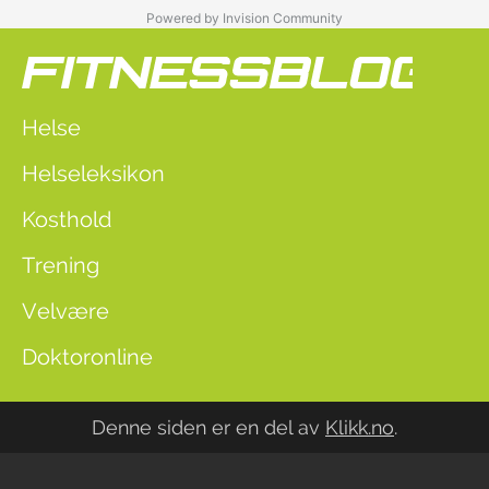
Powered by Invision Community
Helse
Helseleksikon
Kosthold
Trening
Velvære
Doktoronline
Denne siden er en del av
Klikk.no
.