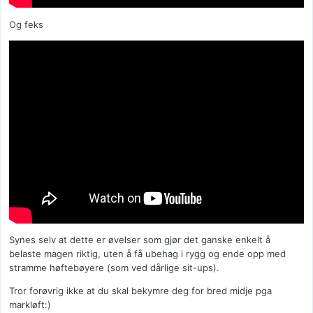
Og feks
Synes selv at dette er øvelser som gjør det ganske enkelt å
belaste magen riktig, uten å få ubehag i rygg og ende opp med
stramme høftebøyere (som ved dårlige sit-ups).
Tror forøvrig ikke at du skal bekymre deg for bred midje pga
markløft:)