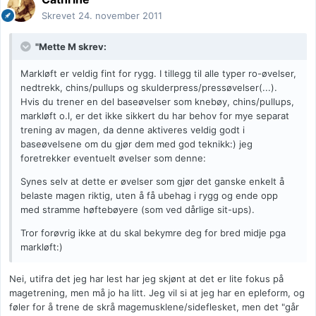
Skrevet
24. november 2011
"Mette M skrev:
Markløft er veldig fint for rygg. I tillegg til alle typer ro-øvelser,
nedtrekk, chins/pullups og skulderpress/pressøvelser(...).
Hvis du trener en del baseøvelser som knebøy, chins/pullups,
markløft o.l, er det ikke sikkert du har behov for mye separat
trening av magen, da denne aktiveres veldig godt i
baseøvelsene om du gjør dem med god teknikk:) jeg
foretrekker eventuelt øvelser som denne:
Synes selv at dette er øvelser som gjør det ganske enkelt å
belaste magen riktig, uten å få ubehag i rygg og ende opp
med stramme høftebøyere (som ved dårlige sit-ups).
Tror forøvrig ikke at du skal bekymre deg for bred midje pga
markløft:)
Nei, utifra det jeg har lest har jeg skjønt at det er lite fokus på
magetrening, men må jo ha litt. Jeg vil si at jeg har en epleform, og
føler for å trene de skrå magemusklene/sideflesket, men det "går