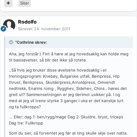
Siter
Rodolfo
Skrevet
24. november 2011
"Cathrine skrev:
Aha, jeg forstår:) Fint å høre at jeg hovedsaklig kan holde meg
til basisøvelser, så blir det ikke så rotete.
..Så hvis jeg bruker disse øvelsene hovedsaklig i et
treningsprogram: Knebøy, Bulgarske utfall, Beinpress, Hip
thrust, Benkpress, Skulderpress,Arnoldpress, Omvendt
nedtrekk, Enarms roing , Rygghev, Sidehev, Chins.. høres det
greit ut? Sammensetningen er jeg derimot usikker på. I og
med at jeg vil trene styrke 3 ganger i uka er det kanskje lurt
og ta fullkropps?
... Eller: dag 1: ben/rygg/mage Dag 2: Skuldre, bryst, triceps
Dag tre: Fullkropp
Som du sier, så forventet jeg før at ting skulle skje over natta.