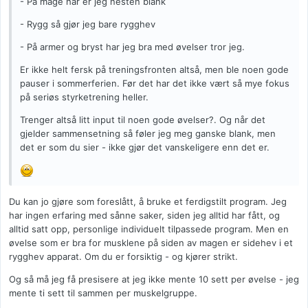
- På mage har er jeg nesten blank
- Rygg så gjør jeg bare rygghev
- På armer og bryst har jeg bra med øvelser tror jeg.
Er ikke helt fersk på treningsfronten altså, men ble noen gode
pauser i sommerferien. Før det har det ikke vært så mye fokus
på seriøs styrketrening heller.
Trenger altså litt input til noen gode øvelser?. Og når det
gjelder sammensetning så føler jeg meg ganske blank, men
det er som du sier - ikke gjør det vanskeligere enn det er.
Du kan jo gjøre som foreslått, å bruke et ferdigstilt program. Jeg
har ingen erfaring med sånne saker, siden jeg alltid har fått, og
alltid satt opp, personlige individuelt tilpassede program. Men en
øvelse som er bra for musklene på siden av magen er sidehev i et
rygghev apparat. Om du er forsiktig - og kjører strikt.
Og så må jeg få presisere at jeg ikke mente 10 sett per øvelse - jeg
mente ti sett til sammen per muskelgruppe.