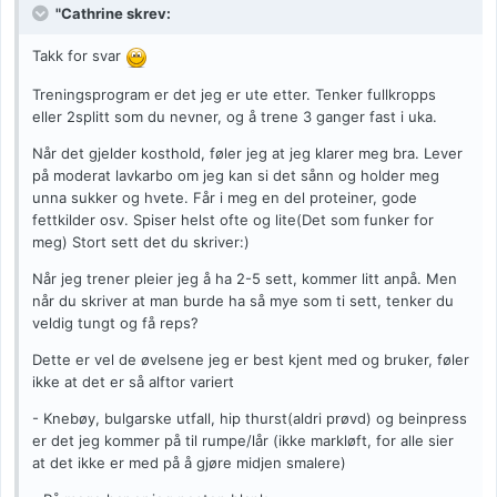
"Cathrine skrev:
Takk for svar
Treningsprogram er det jeg er ute etter. Tenker fullkropps
eller 2splitt som du nevner, og å trene 3 ganger fast i uka.
Når det gjelder kosthold, føler jeg at jeg klarer meg bra. Lever
på moderat lavkarbo om jeg kan si det sånn og holder meg
unna sukker og hvete. Får i meg en del proteiner, gode
fettkilder osv. Spiser helst ofte og lite(Det som funker for
meg) Stort sett det du skriver:)
Når jeg trener pleier jeg å ha 2-5 sett, kommer litt anpå. Men
når du skriver at man burde ha så mye som ti sett, tenker du
veldig tungt og få reps?
Dette er vel de øvelsene jeg er best kjent med og bruker, føler
ikke at det er så alftor variert
- Knebøy, bulgarske utfall, hip thurst(aldri prøvd) og beinpress
er det jeg kommer på til rumpe/lår (ikke markløft, for alle sier
at det ikke er med på å gjøre midjen smalere)