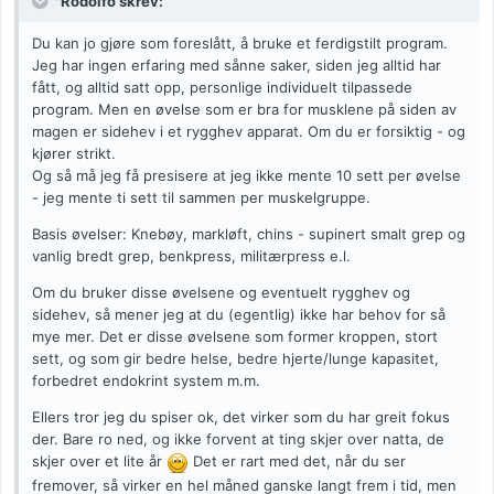
"Rodolfo skrev:
Du kan jo gjøre som foreslått, å bruke et ferdigstilt program.
Jeg har ingen erfaring med sånne saker, siden jeg alltid har
fått, og alltid satt opp, personlige individuelt tilpassede
program. Men en øvelse som er bra for musklene på siden av
magen er sidehev i et rygghev apparat. Om du er forsiktig - og
kjører strikt.
Og så må jeg få presisere at jeg ikke mente 10 sett per øvelse
- jeg mente ti sett til sammen per muskelgruppe.
Basis øvelser: Knebøy, markløft, chins - supinert smalt grep og
vanlig bredt grep, benkpress, militærpress e.l.
Om du bruker disse øvelsene og eventuelt rygghev og
sidehev, så mener jeg at du (egentlig) ikke har behov for så
mye mer. Det er disse øvelsene som former kroppen, stort
sett, og som gir bedre helse, bedre hjerte/lunge kapasitet,
forbedret endokrint system m.m.
Ellers tror jeg du spiser ok, det virker som du har greit fokus
der. Bare ro ned, og ikke forvent at ting skjer over natta, de
skjer over et lite år
Det er rart med det, når du ser
fremover, så virker en hel måned ganske langt frem i tid, men