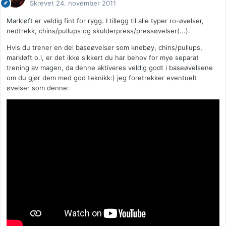
Skrevet
24. november 2011
Markløft er veldig fint for rygg. I tillegg til alle typer ro-øvelser,
nedtrekk, chins/pullups og skulderpress/pressøvelser(...).
Hvis du trener en del baseøvelser som knebøy, chins/pullups,
markløft o.l, er det ikke sikkert du har behov for mye separat
trening av magen, da denne aktiveres veldig godt i baseøvelsene
om du gjør dem med god teknikk:) jeg foretrekker eventuelt
øvelser som denne: