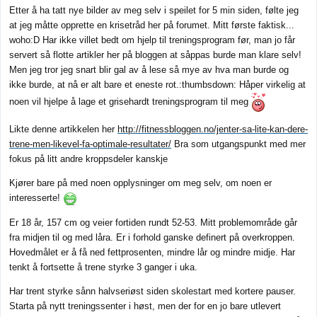
Etter å ha tatt nye bilder av meg selv i speilet for 5 min siden, følte jeg
at jeg måtte opprette en krisetråd her på forumet. Mitt første faktisk...
woho:D Har ikke villet bedt om hjelp til treningsprogram før, man jo får
servert så flotte artikler her på bloggen at såppas burde man klare selv!
Men jeg tror jeg snart blir gal av å lese så mye av hva man burde og
ikke burde, at nå er alt bare et eneste rot.:thumbsdown: Håper virkelig at
noen vil hjelpe å lage et grisehardt treningsprogram til meg
Likte denne artikkelen her
http://fitnessbloggen.no/jenter-sa-lite-kan-dere-
trene-men-likevel-fa-optimale-resultater/
Bra som utgangspunkt med mer
fokus på litt andre kroppsdeler kanskje
Kjører bare på med noen opplysninger om meg selv, om noen er
interesserte!
Er 18 år, 157 cm og veier fortiden rundt 52-53. Mitt problemområde går
fra midjen til og med låra. Er i forhold ganske definert på overkroppen.
Hovedmålet er å få ned fettprosenten, mindre lår og mindre midje. Har
tenkt å fortsette å trene styrke 3 ganger i uka.
Har trent styrke sånn halvseriøst siden skolestart med kortere pauser.
Starta på nytt treningssenter i høst, men der for en jo bare utlevert