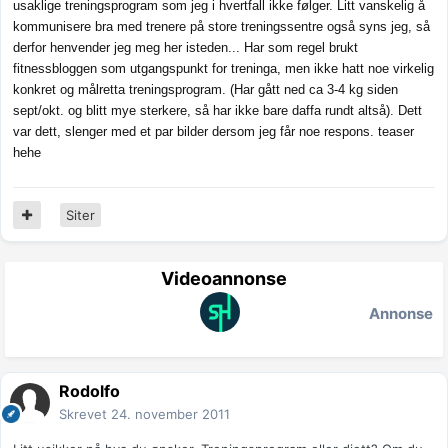
usaklige treningsprogram som jeg i hvertfall ikke følger. Litt vanskelig å
kommunisere bra med trenere på store treningssentre også syns jeg, så
derfor henvender jeg meg her isteden... Har som regel brukt
fitnessbloggen som utgangspunkt for treninga, men ikke hatt noe virkelig
konkret og målretta treningsprogram. (Har gått ned ca 3-4 kg siden
sept/okt. og blitt mye sterkere, så har ikke bare daffa rundt altså). Dett
var dett, slenger med et par bilder dersom jeg får noe respons. teaser
hehe
Siter
Videoannonse
Annonse
Rodolfo
Skrevet
24. november 2011