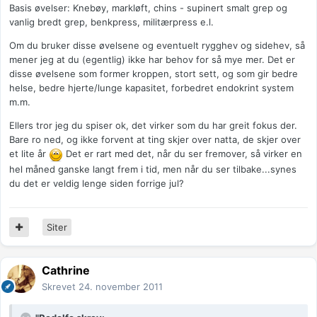
Basis øvelser: Knebøy, markløft, chins - supinert smalt grep og
vanlig bredt grep, benkpress, militærpress e.l.
Om du bruker disse øvelsene og eventuelt rygghev og sidehev, så
mener jeg at du (egentlig) ikke har behov for så mye mer. Det er
disse øvelsene som former kroppen, stort sett, og som gir bedre
helse, bedre hjerte/lunge kapasitet, forbedret endokrint system
m.m.
Ellers tror jeg du spiser ok, det virker som du har greit fokus der.
Bare ro ned, og ikke forvent at ting skjer over natta, de skjer over
et lite år
Det er rart med det, når du ser fremover, så virker en
hel måned ganske langt frem i tid, men når du ser tilbake...synes
du det er veldig lenge siden forrige jul?
Siter
Cathrine
Skrevet
24. november 2011