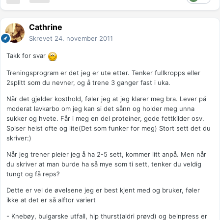
Cathrine
Skrevet
24. november 2011
Takk for svar
Treningsprogram er det jeg er ute etter. Tenker fullkropps eller
2splitt som du nevner, og å trene 3 ganger fast i uka.
Når det gjelder kosthold, føler jeg at jeg klarer meg bra. Lever på
moderat lavkarbo om jeg kan si det sånn og holder meg unna
sukker og hvete. Får i meg en del proteiner, gode fettkilder osv.
Spiser helst ofte og lite(Det som funker for meg) Stort sett det du
skriver:)
Når jeg trener pleier jeg å ha 2-5 sett, kommer litt anpå. Men når
du skriver at man burde ha så mye som ti sett, tenker du veldig
tungt og få reps?
Dette er vel de øvelsene jeg er best kjent med og bruker, føler
ikke at det er så alftor variert
- Knebøy, bulgarske utfall, hip thurst(aldri prøvd) og beinpress er