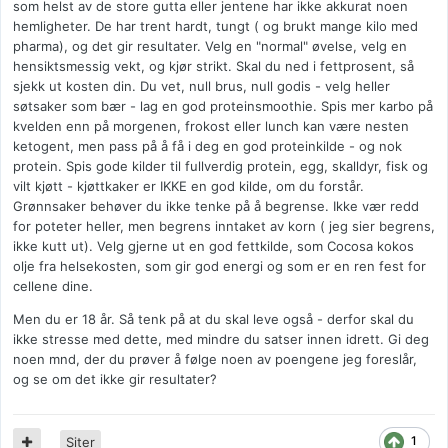
som helst av de store gutta eller jentene har ikke akkurat noen
hemligheter. De har trent hardt, tungt ( og brukt mange kilo med
pharma), og det gir resultater. Velg en "normal" øvelse, velg en
hensiktsmessig vekt, og kjør strikt. Skal du ned i fettprosent, så
sjekk ut kosten din. Du vet, null brus, null godis - velg heller
søtsaker som bær - lag en god proteinsmoothie. Spis mer karbo på
kvelden enn på morgenen, frokost eller lunch kan være nesten
ketogent, men pass på å få i deg en god proteinkilde - og nok
protein. Spis gode kilder til fullverdig protein, egg, skalldyr, fisk og
vilt kjøtt - kjøttkaker er IKKE en god kilde, om du forstår.
Grønnsaker behøver du ikke tenke på å begrense. Ikke vær redd
for poteter heller, men begrens inntaket av korn ( jeg sier begrens,
ikke kutt ut). Velg gjerne ut en god fettkilde, som Cocosa kokos
olje fra helsekosten, som gir god energi og som er en ren fest for
cellene dine.
Men du er 18 år. Så tenk på at du skal leve også - derfor skal du
ikke stresse med dette, med mindre du satser innen idrett. Gi deg
noen mnd, der du prøver å følge noen av poengene jeg foreslår,
og se om det ikke gir resultater?
1
Siter