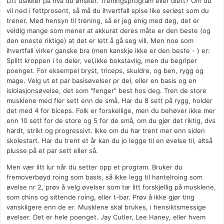
Litt usikker på hva du ønsker. Treningsprogram eller diett? Om du
vil ned i fettprosent, så må du ihvertfall spise like seriøst som du
trener. Med hensyn til trening, så er jeg enig med deg, det er
veldig mange som mener at akkurat deres måte er den beste (og
den eneste riktige) at det er lett å gå seg vill. Men noe som
ihvertfall virker ganske bra (men kanskje ikke er den beste - ) er:
Splitt kroppen i to deler, vel,ikke bokstavlig, men du begriper
poenget. For eksempel bryst, triceps, skuldre, og ben, rygg og
mage. Velg ut et par basisøvelser pr del, eller en basis og en
islolasjonsøvelse, det som "fenger" best hos deg. Tren de store
musklene med fler sett enn de små. Har du 8 sett på rygg, holder
det med 4 for biceps. Folk er forskellige, men du behøver ikke mer
enn 10 sett for de store og 5 for de små, om du gjør det riktig, dvs
hardt, strikt og progressivt. Ikke om du har trent mer enn siden
skolestart. Har du trent et år kan du jo legge til en øvelse til, altså
plusse på et par sett eller så.
Men vær litt lur når du setter opp et program. Bruker du
fremoverbøyd roing som basis, så ikke legg til hantelroing som
øvelse nr 2, prøv å velg øvelser som tar litt forskjellig på musklene,
som chins og sittende roing, eller t-bar. Prøv å ikke gjør ting
vanskligere enn de er. Musklene skal brukes, i hensiktsmessige
øvelser. Det er hele poenget. Jay Cutler, Lee Haney, eller hvem