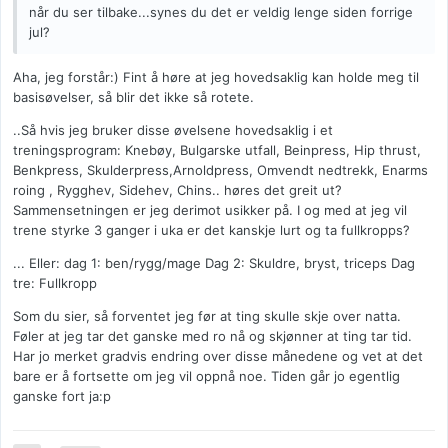
når du ser tilbake...synes du det er veldig lenge siden forrige
jul?
Aha, jeg forstår:) Fint å høre at jeg hovedsaklig kan holde meg til
basisøvelser, så blir det ikke så rotete.
..Så hvis jeg bruker disse øvelsene hovedsaklig i et
treningsprogram: Knebøy, Bulgarske utfall, Beinpress, Hip thrust,
Benkpress, Skulderpress,Arnoldpress, Omvendt nedtrekk, Enarms
roing , Rygghev, Sidehev, Chins.. høres det greit ut?
Sammensetningen er jeg derimot usikker på. I og med at jeg vil
trene styrke 3 ganger i uka er det kanskje lurt og ta fullkropps?
... Eller: dag 1: ben/rygg/mage Dag 2: Skuldre, bryst, triceps Dag
tre: Fullkropp
Som du sier, så forventet jeg før at ting skulle skje over natta.
Føler at jeg tar det ganske med ro nå og skjønner at ting tar tid.
Har jo merket gradvis endring over disse månedene og vet at det
bare er å fortsette om jeg vil oppnå noe. Tiden går jo egentlig
ganske fort ja:p