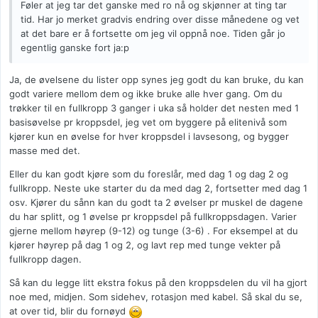
Føler at jeg tar det ganske med ro nå og skjønner at ting tar
tid. Har jo merket gradvis endring over disse månedene og vet
at det bare er å fortsette om jeg vil oppnå noe. Tiden går jo
egentlig ganske fort ja:p
Ja, de øvelsene du lister opp synes jeg godt du kan bruke, du kan
godt variere mellom dem og ikke bruke alle hver gang. Om du
trøkker til en fullkropp 3 ganger i uka så holder det nesten med 1
basisøvelse pr kroppsdel, jeg vet om byggere på elitenivå som
kjører kun en øvelse for hver kroppsdel i lavsesong, og bygger
masse med det.
Eller du kan godt kjøre som du foreslår, med dag 1 og dag 2 og
fullkropp. Neste uke starter du da med dag 2, fortsetter med dag 1
osv. Kjører du sånn kan du godt ta 2 øvelser pr muskel de dagene
du har splitt, og 1 øvelse pr kroppsdel på fullkroppsdagen. Varier
gjerne mellom høyrep (9-12) og tunge (3-6) . For eksempel at du
kjører høyrep på dag 1 og 2, og lavt rep med tunge vekter på
fullkropp dagen.
Så kan du legge litt ekstra fokus på den kroppsdelen du vil ha gjort
noe med, midjen. Som sidehev, rotasjon med kabel. Så skal du se,
at over tid, blir du fornøyd