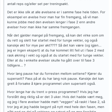
antall reps og/eller set per treningsøkt.
Det er ikke slik at alle øvelsene er i samme fase hele tiden. For
eksempel en øvelse hvor man har fin fremgang, så vil man
kunne jobbe med den øvelsen lenger i fase 2 enn andre
øvelser hvor man ikke har samme fremgangen.
Når det gjelder mangel på fremgang, så kan det virke som om
du rett og slett har startet med for tunge vekter, og også
kanskje økt for mye per økt???? Så det kan være (og igjen...
jeg er ingen ekspert) at du har kommet litt feil ut i fase 2 med
rask økning i vekt og også at du startet med for tunge vekter.
Eller at du i enkelte øvelser skulle ha gått over til fase 3
tidligere... ?
Hvor lang pause har du forresten mellom settene? Kjører du
supersett? Pass på at du har lang nok pause. Kanskje det kan
greit å forsøke å kjøre programmet uten supersett også.
Hvor lenge har du trent x-press programmet? Hvis jeg har
forstått deg riktig så er det 3 uker. Hvis det hadde vært meg,
og jeg i flere øvelser hadde møtt "veggen" så raskt i fase 2, så
tror jeg at jeg hadde begynt på nytt med hele den fasen, men
gått ned en del på vektene og satset på en mer forsiktig