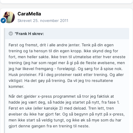
CaraMella
Skrevet
25. november 2011
"Frank H skrev:
Først og fremst, drit i alle andre jenter. Tenk på din egen
trening og ta hensyn til din egen kropp. Ikke skynd deg for
fort, men heller sakte. Ikke tren til utmatelse etter hver eneste
trening (jeg har som regel mer å gi på de fleste øvelsene, men
jeg har likevel fremgang - foreløpig). Og sørg for å spise nok.
Husk proteiner. Få i deg proteiner raskt etter trening. Og aller
viktigst: Ha det gøy på trening. Da vil jeg tro resultatene
kommer.
Når det gjelder x-press programmet så tror jeg faktisk at
hadde jeg vært deg, så hadde jeg startet på nytt, fra fase 1.
Først en uke (eller kanskje 2) med deload. Tren lett, tren
øvelser du ikke har gjort før. Og så begynn på nytt på x-press,
men ikke start så veldig tungt, og ikke øk så mye som du har
gjort denne gangen fra en trening til neste.