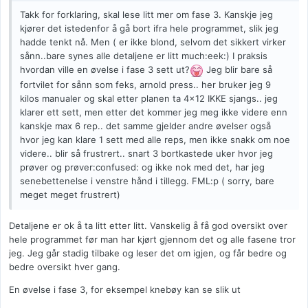
Takk for forklaring, skal lese litt mer om fase 3. Kanskje jeg
kjører det istedenfor å gå bort ifra hele programmet, slik jeg
hadde tenkt nå. Men ( er ikke blond, selvom det sikkert virker
sånn..bare synes alle detaljene er litt much:eek:) I praksis
hvordan ville en øvelse i fase 3 sett ut?
Jeg blir bare så
fortvilet for sånn som feks, arnold press.. her bruker jeg 9
kilos manualer og skal etter planen ta 4x12 IKKE sjangs.. jeg
klarer ett sett, men etter det kommer jeg meg ikke videre enn
kanskje max 6 rep.. det samme gjelder andre øvelser også
hvor jeg kan klare 1 sett med alle reps, men ikke snakk om noe
videre.. blir så frustrert.. snart 3 bortkastede uker hvor jeg
prøver og prøver:confused: og ikke nok med det, har jeg
senebettenelse i venstre hånd i tillegg. FML:p ( sorry, bare
meget meget frustrert)
Detaljene er ok å ta litt etter litt. Vanskelig å få god oversikt over
hele programmet før man har kjørt gjennom det og alle fasene tror
jeg. Jeg går stadig tilbake og leser det om igjen, og får bedre og
bedre oversikt hver gang.
En øvelse i fase 3, for eksempel knebøy kan se slik ut