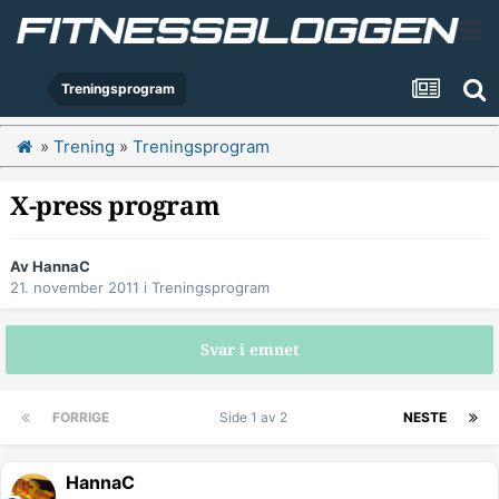
Treningsprogram
»
Trening
»
Treningsprogram
X-press program
Av
HannaC
21. november 2011
i
Treningsprogram
Svar i emnet
FORRIGE
Side 1 av 2
NESTE
HannaC