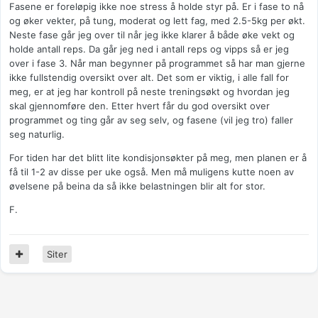
Fasene er foreløpig ikke noe stress å holde styr på. Er i fase to nå
og øker vekter, på tung, moderat og lett fag, med 2.5-5kg per økt.
Neste fase går jeg over til når jeg ikke klarer å både øke vekt og
holde antall reps. Da går jeg ned i antall reps og vipps så er jeg
over i fase 3. Når man begynner på programmet så har man gjerne
ikke fullstendig oversikt over alt. Det som er viktig, i alle fall for
meg, er at jeg har kontroll på neste treningsøkt og hvordan jeg
skal gjennomføre den. Etter hvert får du god oversikt over
programmet og ting går av seg selv, og fasene (vil jeg tro) faller
seg naturlig.
For tiden har det blitt lite kondisjonsøkter på meg, men planen er å
få til 1-2 av disse per uke også. Men må muligens kutte noen av
øvelsene på beina da så ikke belastningen blir alt for stor.
F.
Siter