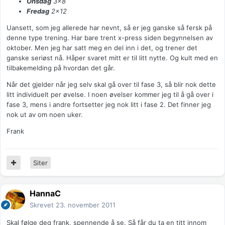
Onsdag
3×8
Fredag
2×12
Uansett, som jeg allerede har nevnt, så er jeg ganske så fersk på
denne type trening. Har bare trent x-press siden begynnelsen av
oktober. Men jeg har satt meg en del inn i det, og trener det
ganske seriøst nå. Håper svaret mitt er til litt nytte. Og kult med en
tilbakemelding på hvordan det går.
Når det gjelder når jeg selv skal gå over til fase 3, så blir nok dette
litt individuelt per øvelse. I noen øvelser kommer jeg til å gå over i
fase 3, mens i andre fortsetter jeg nok litt i fase 2. Det finner jeg
nok ut av om noen uker.
Frank
Siter
HannaC
Skrevet
23. november 2011
Skal følge deg frank, spennende å se. Så får du ta en titt innom