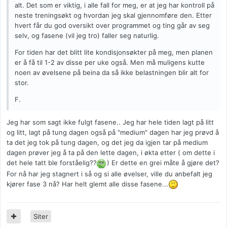
alt. Det som er viktig, i alle fall for meg, er at jeg har kontroll på
neste treningsøkt og hvordan jeg skal gjennomføre den. Etter
hvert får du god oversikt over programmet og ting går av seg
selv, og fasene (vil jeg tro) faller seg naturlig.
For tiden har det blitt lite kondisjonsøkter på meg, men planen
er å få til 1-2 av disse per uke også. Men må muligens kutte
noen av øvelsene på beina da så ikke belastningen blir alt for
stor.
F.
Jeg har som sagt ikke fulgt fasene.. Jeg har hele tiden lagt på litt
og litt, lagt på tung dagen også på "medium" dagen har jeg prøvd å
ta det jeg tok på tung dagen, og det jeg da igjen tar på medium
dagen prøver jeg å ta på den lette dagen, i økta etter ( om dette i
det hele tatt ble forståelig??
) Er dette en grei måte å gjøre det?
For nå har jeg stagnert i så og si alle øvelser, ville du anbefalt jeg
kjører fase 3 nå? Har helt glemt alle disse fasene...
Siter