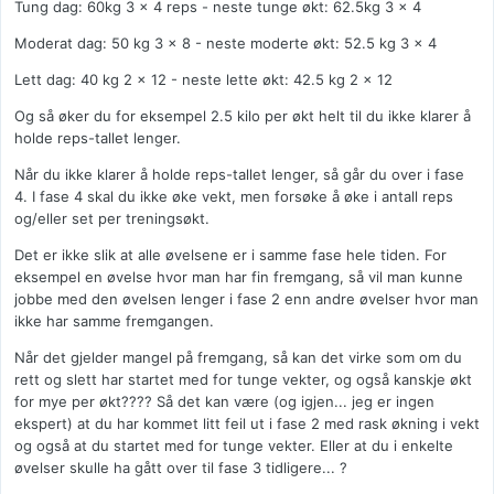
Tung dag: 60kg 3 x 4 reps - neste tunge økt: 62.5kg 3 x 4
Moderat dag: 50 kg 3 x 8 - neste moderte økt: 52.5 kg 3 x 4
Lett dag: 40 kg 2 x 12 - neste lette økt: 42.5 kg 2 x 12
Og så øker du for eksempel 2.5 kilo per økt helt til du ikke klarer å
holde reps-tallet lenger.
Når du ikke klarer å holde reps-tallet lenger, så går du over i fase
4. I fase 4 skal du ikke øke vekt, men forsøke å øke i antall reps
og/eller set per treningsøkt.
Det er ikke slik at alle øvelsene er i samme fase hele tiden. For
eksempel en øvelse hvor man har fin fremgang, så vil man kunne
jobbe med den øvelsen lenger i fase 2 enn andre øvelser hvor man
ikke har samme fremgangen.
Når det gjelder mangel på fremgang, så kan det virke som om du
rett og slett har startet med for tunge vekter, og også kanskje økt
for mye per økt???? Så det kan være (og igjen... jeg er ingen
ekspert) at du har kommet litt feil ut i fase 2 med rask økning i vekt
og også at du startet med for tunge vekter. Eller at du i enkelte
øvelser skulle ha gått over til fase 3 tidligere... ?