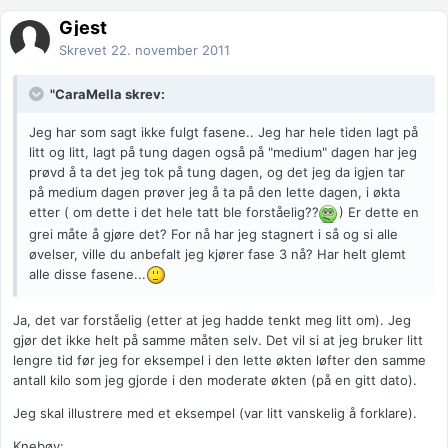
Gjest
Skrevet
22. november 2011
"CaraMella skrev:
Jeg har som sagt ikke fulgt fasene.. Jeg har hele tiden lagt på
litt og litt, lagt på tung dagen også på "medium" dagen har jeg
prøvd å ta det jeg tok på tung dagen, og det jeg da igjen tar
på medium dagen prøver jeg å ta på den lette dagen, i økta
etter ( om dette i det hele tatt ble forståelig??
) Er dette en
grei måte å gjøre det? For nå har jeg stagnert i så og si alle
øvelser, ville du anbefalt jeg kjører fase 3 nå? Har helt glemt
alle disse fasene...
Ja, det var forståelig (etter at jeg hadde tenkt meg litt om). Jeg
gjør det ikke helt på samme måten selv. Det vil si at jeg bruker litt
lengre tid før jeg for eksempel i den lette økten løfter den samme
antall kilo som jeg gjorde i den moderate økten (på en gitt dato).
Jeg skal illustrere med et eksempel (var litt vanskelig å forklare).
Knebøy: