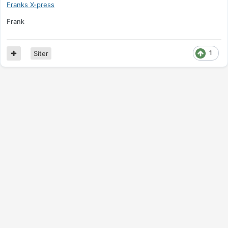
Franks X-press
Frank
1
Siter