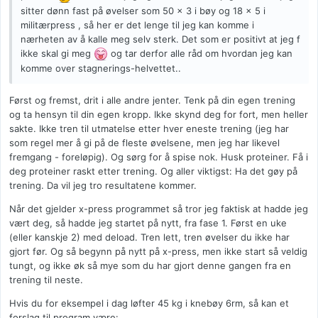
sitter dønn fast på øvelser som 50 x 3 i bøy og 18 x 5 i
militærpress , så her er det lenge til jeg kan komme i
nærheten av å kalle meg selv sterk. Det som er positivt at jeg f
ikke skal gi meg
og tar derfor alle råd om hvordan jeg kan
komme over stagnerings-helvettet..
Først og fremst, drit i alle andre jenter. Tenk på din egen trening
og ta hensyn til din egen kropp. Ikke skynd deg for fort, men heller
sakte. Ikke tren til utmatelse etter hver eneste trening (jeg har
som regel mer å gi på de fleste øvelsene, men jeg har likevel
fremgang - foreløpig). Og sørg for å spise nok. Husk proteiner. Få i
deg proteiner raskt etter trening. Og aller viktigst: Ha det gøy på
trening. Da vil jeg tro resultatene kommer.
Når det gjelder x-press programmet så tror jeg faktisk at hadde jeg
vært deg, så hadde jeg startet på nytt, fra fase 1. Først en uke
(eller kanskje 2) med deload. Tren lett, tren øvelser du ikke har
gjort før. Og så begynn på nytt på x-press, men ikke start så veldig
tungt, og ikke øk så mye som du har gjort denne gangen fra en
trening til neste.
Hvis du for eksempel i dag løfter 45 kg i knebøy 6rm, så kan et
forslag til program være: