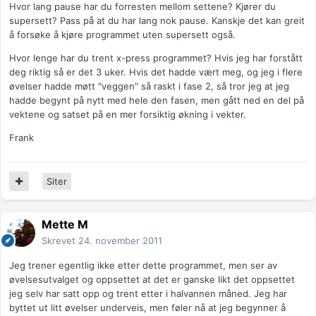
Hvor lang pause har du forresten mellom settene? Kjører du
supersett? Pass på at du har lang nok pause. Kanskje det kan greit
å forsøke å kjøre programmet uten supersett også.
Hvor lenge har du trent x-press programmet? Hvis jeg har forstått
deg riktig så er det 3 uker. Hvis det hadde vært meg, og jeg i flere
øvelser hadde møtt "veggen" så raskt i fase 2, så tror jeg at jeg
hadde begynt på nytt med hele den fasen, men gått ned en del på
vektene og satset på en mer forsiktig økning i vekter.
Frank
Siter
Mette M
Skrevet
24. november 2011
Jeg trener egentlig ikke etter dette programmet, men ser av
øvelsesutvalget og oppsettet at det er ganske likt det oppsettet
jeg selv har satt opp og trent etter i halvannen måned. Jeg har
byttet ut litt øvelser underveis, men føler nå at jeg begynner å