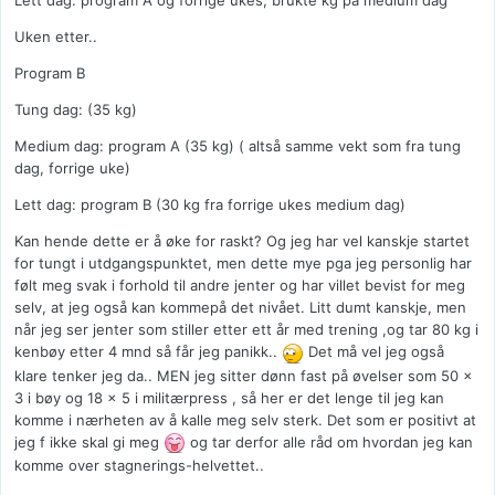
Lett dag: program A og forrige ukes, brukte kg på medium dag
Uken etter..
Program B
Tung dag: (35 kg)
Medium dag: program A (35 kg) ( altså samme vekt som fra tung
dag, forrige uke)
Lett dag: program B (30 kg fra forrige ukes medium dag)
Kan hende dette er å øke for raskt? Og jeg har vel kanskje startet
for tungt i utdgangspunktet, men dette mye pga jeg personlig har
følt meg svak i forhold til andre jenter og har villet bevist for meg
selv, at jeg også kan kommepå det nivået. Litt dumt kanskje, men
når jeg ser jenter som stiller etter ett år med trening ,og tar 80 kg i
kenbøy etter 4 mnd så får jeg panikk..
Det må vel jeg også
klare tenker jeg da.. MEN jeg sitter dønn fast på øvelser som 50 x
3 i bøy og 18 x 5 i militærpress , så her er det lenge til jeg kan
komme i nærheten av å kalle meg selv sterk. Det som er positivt at
jeg f ikke skal gi meg
og tar derfor alle råd om hvordan jeg kan
komme over stagnerings-helvettet..