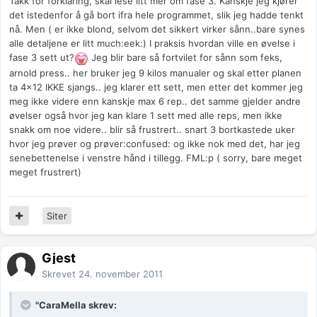
Takk for forklaring, skal lese litt mer om fase 3. Kanskje jeg kjører
det istedenfor å gå bort ifra hele programmet, slik jeg hadde tenkt
nå. Men ( er ikke blond, selvom det sikkert virker sånn..bare synes
alle detaljene er litt much:eek:) I praksis hvordan ville en øvelse i
fase 3 sett ut?
Jeg blir bare så fortvilet for sånn som feks,
arnold press.. her bruker jeg 9 kilos manualer og skal etter planen
ta 4x12 IKKE sjangs.. jeg klarer ett sett, men etter det kommer jeg
meg ikke videre enn kanskje max 6 rep.. det samme gjelder andre
øvelser også hvor jeg kan klare 1 sett med alle reps, men ikke
snakk om noe videre.. blir så frustrert.. snart 3 bortkastede uker
hvor jeg prøver og prøver:confused: og ikke nok med det, har jeg
senebettenelse i venstre hånd i tillegg. FML:p ( sorry, bare meget
meget frustrert)
Siter
Gjest
Skrevet
24. november 2011
"CaraMella skrev: